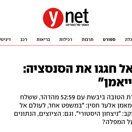
לה
ספורט
תרבות
רכילות
בריאות
רכב
דיגיטל
ל חגגו את הסנסציה:
יאמן"
הכחולים-לבנים הדהימו את הנבחרת הטובה ביבשת עם 52:59 מהדהד, ששלח
מאמן אלעד חסין: "במשפט אחד, לעולם אל
: "ניצחון היסטורי". וגם: הציוצים, הנתונים
ל המפלה?