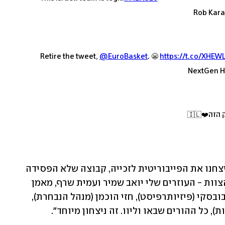
Retire the tweet,
@EuroBasket
. 😬
https://t.co/XHE
❤️🇮🇱
"עשינו את הבלתי ייאמן", הוסיף חסין. "ניצחנו את הפייבוריטית לזכייה, קבוצה שלא הפסידה 
בשנים האחרונות, ואני גאה בכולם, בכל הצוות - העוזרים שלי יואב שמיר ועמית שרף, מאמן 
הכושר מור הררי, עידן הפסיכולוג, גדי ריבובסקי (פיזיותרפיסט), חזי הוכמן (מנהל הנבחרת), 
), כל ההורים שבאו וליוו. זה ניצחון מיוחד".