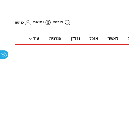
חיפוש
נגישות
כניסה
עוד
לאשה
אוכל
נדל"ן
אנרגיה