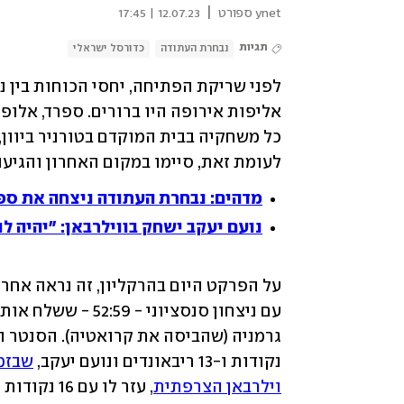
|
ynet ספורט
12.07.23 | 17:45
תגיות
נבחרת העתודה
כדורסל ישראלי
לעומת זאת, סיימו במקום האחרון והגיעו אחר
מדהים: נבחרת העתודה ניצחה את ספר
נועם יעקב ישחק בווילרבאן: "יהיה ל
נקודות ו-13 ריבאונדים ונועם יעקב, 
וילרבאן הצרפתית
, עזר לו עם 16 נקודות ו-7 אסיסטים.