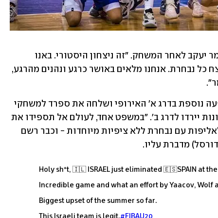
"אנחנו מאוד שמחים על הניצחון הזה", אמר יעקב לאחר המשחק. "זה ניצחון היסטורי. באנו 
כאנדרדוג אבל הוכחנו שאנחנו יכולים לנצח כל נבחרת. אנחנו מלאים באושר כרגע ונהנים מהרגע, 
".
מלבד ההישג הנהדר, ישראל הבטיחה הופעה נוספת בדרג א' האירופי ושלחה את ספרד למשחקי 
הדירוג על מקומות 9-16, כשארבע האחרונות יירדו לדרג ב'. "במשפט אחד, לעולם אל תספידו את 
ישראל", חגג המאמן אלעד חסין, שהגיע לאליפות עם נבחרת ללא ציפיות מיוחדות - וכבר רשם 
ורסל) מדברת עליו. 
Holy sh*t, 🇮🇱 ISRAEL just eliminated 🇪🇸SPAIN at th
Incredible game and what an effort by Yaacov, Wolf a
Biggest upset of the summer so far.
This Israeli team is legit.
#FIBAU20