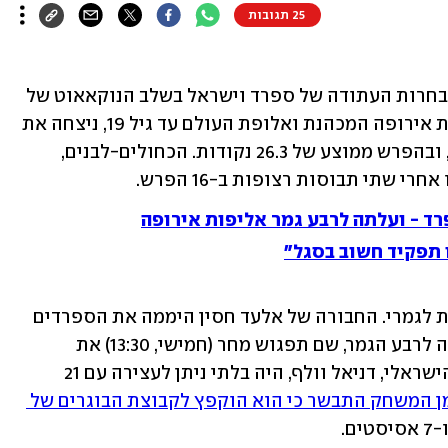
25 תגובות
לפני שריקת הפתיחה, יחסי הכוחות בין נבחרות העתודה של ספרד וישראל בשלב הנוקאאוט של 
אליפות אירופה היו ברורים. ספרד, אלופת אירופה המכהנת ואלופת העולם עד גיל 19, ניצחה את 
כל משחקיה בבית המוקדם בטורניר ביוון, ובהפרש ממוצע של 26.3 נקודות. הכחולים-לבנים, 
י שתי תבוסות רצופות ב-16 הפרש.
ד - ועלתה לרבע גמר אליפות אירופה
ו תפקיד חשוב בסגל"
על הפרקט היום בהרקליון, זה נראה אחרת לגמרי. החבורה של אלעד חסין היממה את הספרדים 
עם ניצחון סנסציוני - 52:59 - ששלח אותה לרבע הגמר, שם תפגוש מחר (חמישי, 13:30) את 
גרמניה (שהביסה את קרואטיה). הסנטר הישראלי, דניאל וולף, היה בלתי ניתן לעצירה עם 21 
שבזמן המשחק התבשר כי הוא הוקפץ לקבוצת הבוגרים של 