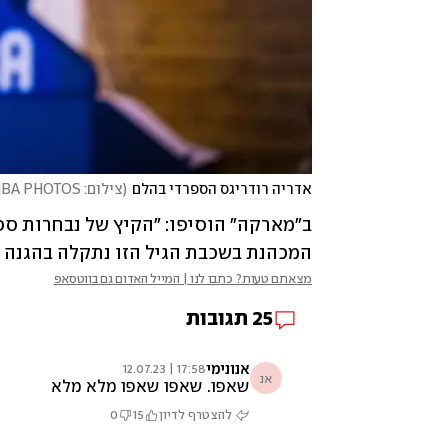
אדריה רודריגס הספרדי בהלם
(
צילום: FIBA PHOTOS
המכהנת בשכבת הגיל הזו נתקלה בהגנה 
מצאתם טעות? כתבו לנו | המייל האדום גם בווטסאפ
25
תגובות
אנונימי
17:58 | 12.07.23
אנ
שאפו. שאפו שאפו מלא מלא
להצטרף לדיון
15
0