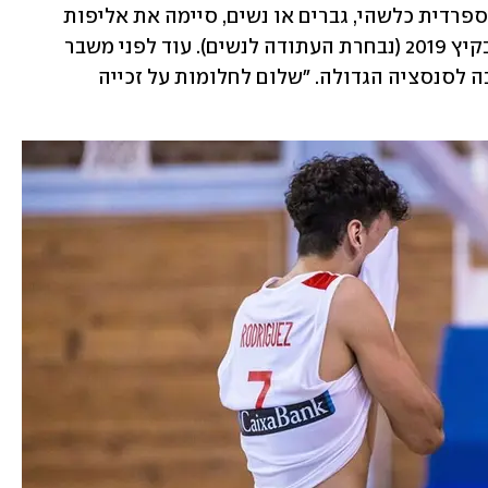
תקשיבו טוב, הפעם האחרונה בה נבחרת ספרדית כלשהי, גברים או נשים, סיימה את אליפות 
אירופה ללא מקום על הפודיום - הייתה בקיץ 2019 (נבחרת העתודה לנשים). עוד לפני משבר 
הקורונה. בספרד, כמובן, התייחסו בהרחבה לסנסציה הגדולה. "שלום לחלומות על זכייה 