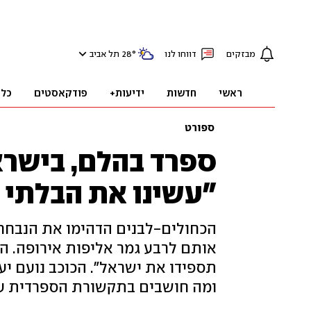
מבזקים
דווחו לנו
°
28
תל אביב
ראשי
חדשות
ידיעות+
פודקאסטים
כלכ
ספורט
ספרד בהלם, בישרא
"עשינו את הבלתי י
אותם לרבע גמר אליפות אירופה. ה
תספידו את ישראל". הכוכב נועם יעקב
ומה חושבים בתקשורת הספרדית ע