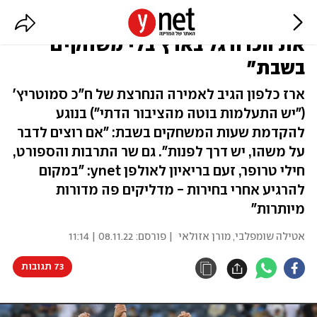
יו"ר המינהלת: "אין לי יכולת לקיים
את הכדורגל בארץ בלי משחקים
בשבת"
ארז כלפון הגיב לאמירה הנחרצת של ח"כ סמוטריץ'
("יש התעלמות בוטה מהציבור הדתי") בנוגע
להקדמת שעות המשחקים בשבת: "אם רוצים לדבר
על משהו, יש דרך לפנות". גם שר התרבות והספורט,
חילי טרופר, זעם בריאיון לאולפן ynet: "במקום
להרגיע אחרי בחירות - מדליקים פה מדורות
מיותרות"
אטילה שומפלבי
,
מורן אזולאי
| פורסם:
08.11.22 | 11:14
73 תגובות