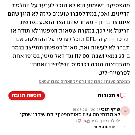
מהפסיקה בשימוע היא לא תוכל לערער על החלטת 
הדיינים. ואכן, במידלסברו טוענים כי זה לא הוגן שהם 
אינם צד בדיון - מאחר שהם הצד הנפגע בפרשת 
הריגול. אי לכך, במקרה שסאות'המפטון לא תודח או 
תזוכה - רק ה-EFL תוכל לערער על ההחלטה. אם 
תבחר לא לעשות זאת, סאות'המפטון תתייצב בגמר 
ב-23 במאי (שבת, 17:00) נגד האל סיטי, בסופו אחת 
מהקבוצות תזכה בכרטיס השלישי והאחרון 
לפרמייר-ליג. 
מצאתם טעות? כתבו לנו | המייל האדום גם בווטסאפ
9
תגובות
הוספת תגובה
שוקי תוכי
20:25 | 15.05.26
שת
לא הבנתי מה עשו סאותמפטון? הם שיחדו שחקן
שימכור משחק? כולה ראו מהצד אימון...
להצטרף לדיון
18
2
תגובה אחת