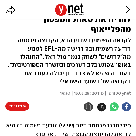
סערת הריגול: מידלסברו קוראת
להדיח את סאות'המפטון
מהפלייאוף
לקראת השימוע בשבוע הבא, הקבוצה פרסמה
הודעה רשמית ובה דרישה מה-EFL למנוע
מה"קדושים" לשחק בגמר מול האל: "התנהלו
באופן שפוגע בלב הערכים וביושרה הספורטיבית".
העובדה שהיא לא צד בדיון יכולה לעודד את
הקבוצה של השוער הישראלי
ynet ספורט
| פורסם:
15.05.26 | 16:30
9 תגובות
מידלסברו פרסמה היום (שישי) הודעה רשמית בה היא 
קוראת להדיח את קבוצתו של דניאל פרץ, 