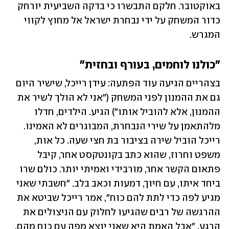
באוקטובר. חלקם התבשרו כי בדקה השביעית יורחק 
כדור המשחק על ידי נבחרת ישראל אל מחוץ לקווי 
המגרש.
"כולנו לוחמים, בעורף ובחזית"
בצהריים הגיעה עוד הפתעה: עידן רייכל, שישיר היום 
גם את ההמנון לפני המשחק ("אני לא הולך לשיר את 
ההמנון, אלא להוביל אותו") הגיע. הילדים, חדלו 
מלהתאמן על שירי הנבחרת, המבוגרים לא האמינו. 
רייכל הוביל שירה בציבור בת חצי שעה. כל אות, 
משפט וחרוז, שהוא כתב בקונטקסט אחר, קיבל 
פתאום הקשר אחר, מורבידי ואמיתי יותר. כולם שרו 
ביחד איתו, עם חיוך, דמעות וכאב בלב. "חשבתי שאני 
מגיע לפה כדי לתת להם כוח", אמר רייכל שביטא את 
ההרגשה של רבים שהגיעו לחלוק עם הניצולים את 
הרגע, "אבל האמת היא שאני יוצא מפה עם כוח מהם. 