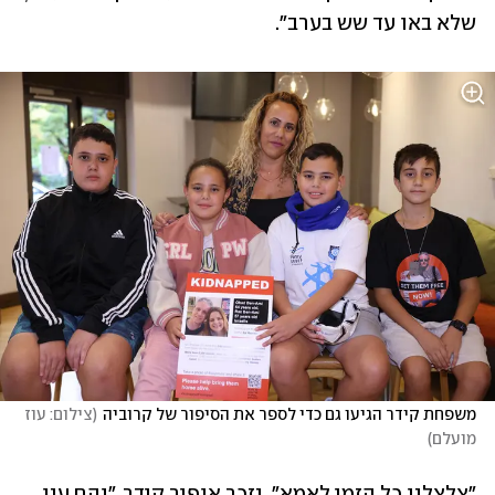
שלא באו עד שש בערב".
משפחת קידר הגיעו גם כדי לספר את הסיפור של קרוביה
(
צילום: עוז 
מועלם
)
"צלצלנו כל הזמן לאמא", נזכר אופיר קידר, "והם ענו 