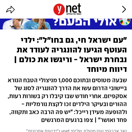
"עם ישראל חי, גם בחו"ל": ילדי
העוטף הגיעו להונגריה לעודד את
נבחרת ישראל - וריגשו את כולם |
דיווח מיוחד
שבעה מטוסים ובתוכם 1,000 מניצולי הטבח הנורא
ביישובי הדרום עשו את הדרך להונגריה לסוג של
אסקפיזם. אחרי חודש שבו קיבלו רק בשורות רעות,
ההורים ובעיקר הילדים זכו לקצת נורמליות -
ולהופעה מעידן רייכל: "יש פה הרבה כאב ותקווה,
פחד ואושר" | צפו ברגעים המרגשים
זאב אברהמי ועוז מועלם, שליחי ynet ו"ידיעות אחרונות"