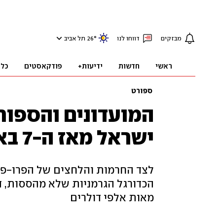
מבזקים
דווחו לנו
°
26
תל אביב
ראשי
חדשות
ידיעות+
פודקאסטים
כלכ
ספורט
המועדונים והספור
ישראל מאז ה-7 באוקטובר
לצד החרמות והלחצים של הפרו-פלס
הכדורגל הגרמניות שלא מהססות, ד
מאות אלפי דולרים