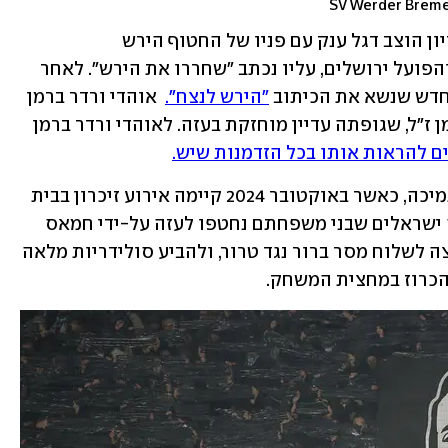
ורדר ברמן הלכה צעד נוסף: מחוץ לאצטדיון הוצב דגל ענק עם פניו של החטוף הירש 
גולדברג-פולין ז"ל, שהיה אוהד הקבוצה והפועל ירושלים, עליו נכתב "שחררו את הירש". לאחר 
חדש שנשא את הכיתוב 
"הירש לנצח".
  אוהדי ורדר ברמן 
הניפו תפאורה מיוחדת גם לזכר ענבר הימן ז"ל, שגופתה עדיין מוחזקת בעזה. לאוהדי ורדר ברמן 
 להראות אותו בכל הזדמנות שיש.
באיירן מינכן הצטרפה אף היא למעגל התמיכה, כאשר באוקטובר 2024 קיימה אירוע זיכרון בבית 
הכנסת הגדול בעיר. באיירן הזמינה עשרה ישראלים שבני משפחתם נחטפו לעזה על-ידי חמאס 
למשחק הליגה נגד היידנהיים. "באיירן רוצה לשלוח מסר ברור נגד טרור, ולהביע סולידריות מלאה 
הכרוז במחצית המשחק. 