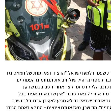
ראוי לציין גם את לברון ג'יימס וטום בריידי, שעמדו למען ישראל. "הרצח והאלימות של חמאס נגד 
חפים מפשע הוא טרור. אנחנו במשפחת חברת ספרינג-היל שולחים את תנחומינו העמוקים 
ביותר לישראל ולקהילה היהודית", פרסם כוכב הלייקרס זמן קצר אחרי הטבח. גם שחקן 
הפוטבול הטוב בכל הזמנים היה חד וברור מיד אחרי 7 באוקטובר: "אין שום אזור אפור בכל 
הקשור לגינוי פעולות הטרור של חמאס נגד אזרחי ישראל. זה לא מגיע לאף בן אדם. הלב נשבר 
עבור כל אותם חפים מפשע שאיבדו את החיים". מה שכן, מאז אותם ציוצים - הם לא באמת הגיבו 