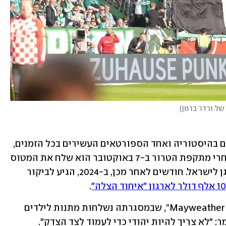
של ורדר ברמן
)
פלויד מייוות'ר, אחד המתאגרפים הגדולים בהיסטוריה ואחד הספורטאים העשירים בכל הזמנים, 
הראה שהכוח שלו לא נעצר בזירה. מיד אחרי מתקפת הטרור ב-7 באוקטובר הוא שלח את המטוס 
הפרטי שלו - עמוס ציוד רפואי ואפודי מגן לישראל. חודשים לאחר מכן, ב-2024, הגיע לביקור 
.
בנוסף, ייסד את יוזמת "Mayweather Israel Initiative”, שבמסגרתה נשלחות מתנות לילדים 
יתומים בישראל. באירוע גאלה במיאמי אמר: "לא צריך להיות יהודי כדי לעמוד לצד הצדק". 