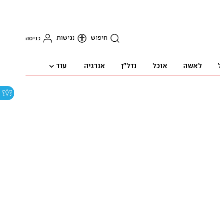
חיפוש
נגישות
כניסה
עוד
לאשה
אוכל
נדל"ן
אנרגיה