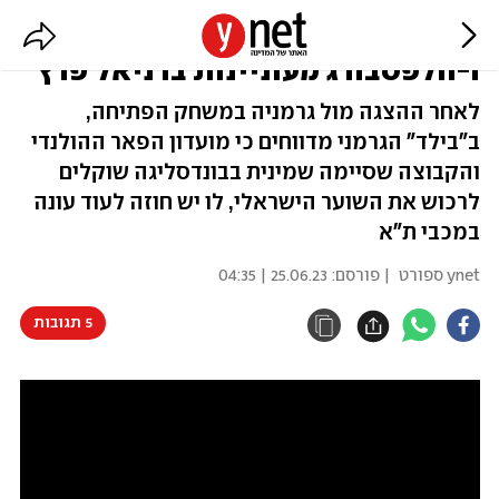
מעורר עניין מעבר לים: "איאקס
ו-וולפסבורג מעוניינות בדניאל פרץ"
לאחר ההצגה מול גרמניה במשחק הפתיחה,
ב"בילד" הגרמני מדווחים כי מועדון הפאר ההולנדי
והקבוצה שסיימה שמינית בבונדסליגה שוקלים
לרכוש את השוער הישראלי, לו יש חוזה לעוד עונה
במכבי ת"א
ynet ספורט
| פורסם:
25.06.23 | 04:35
5 תגובות