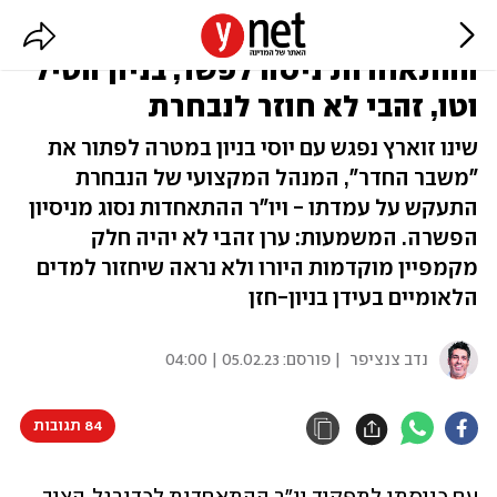
חשיפה | "פרשת החדר": יו"ר
ההתאחדות ניסה לפשר, בניון הטיל
וטו, זהבי לא חוזר לנבחרת
שינו זוארץ נפגש עם יוסי בניון במטרה לפתור את
"משבר החדר", המנהל המקצועי של הנבחרת
התעקש על עמדתו - ויו"ר ההתאחדות נסוג מניסיון
הפשרה. המשמעות: ערן זהבי לא יהיה חלק
מקמפיין מוקדמות היורו ולא נראה שיחזור למדים
הלאומיים בעידן בניון-חזן
נדב צנציפר
| פורסם:
05.02.23 | 04:00
84 תגובות