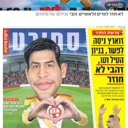
גלריה
לא חוזר למדים הלאומיים. זהבי
(
צילום: עוז מועלם
)