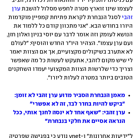
עם כניסתו לתפקיד יו"ר ההתאחדות לכדורגל, הציב 
לעצמו שינו זוארץ מטרה לחפש מסלול להשבת 
ערן 
זהבי
 לסגל הנבחרת לקראת פתיחת קמפיין מוקדמות 
היורו בחודש הבא. "אני מתכוון קודם כל ללמוד את 
הנושא לעומק וזה אומר לדבר עם יוסי בניון ואלון חזן, 
ועם ערן עצמו". הצהיר היו"ר החדש והוסיף: "לעולם 
לא אתערב בשיקולים מקצועיים, אך אם הצוות יאמר 
לי שיש מקום לזהבי, אתעקש לעשות כל מה שאפשר 
וצריך כדי שלרשות הצוות המקצועי יעמדו השחקנים 
הטובים ביותר במטרה לעלות ליורו". 
מאמן הנבחרת הסביר מדוע ערן זהבי לא זומן: 
"ביקש להיות בחדר לבד, זה לא אפשרי"
ערן זהבי: "שאף אחד לא ינסה לחנך אותי, ככל 
הנראה אסיים את חלקי בנבחרת"
ל"ידיעות אחרונות" ו-ynet נודע כי בפגישה שפרטיה 