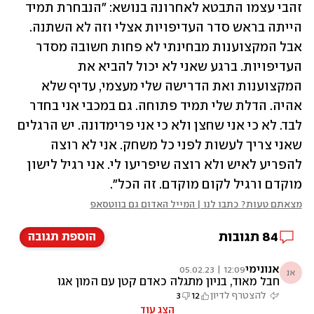
זהבי עצמו התבטא לאחרונה בנושא: "הנבחרת תמיד 
הייתה בראש סדר העדיפויות אצלי וזה לא השתנה. 
אבל המקצוענות מבחינתי לא פחות חשובה מסדר 
העדיפויות. ברגע שאני לא יכול להביא את 
המקצוענות ואת הדרישה שלי מעצמי, עדיף שלא 
אהיה. הדלת שלי תמיד פתוחה. גם במכבי אני בחדר 
לבד. לא כי אני שחצן ולא כי אני פרימדונה. יש הרגלים 
שאני צריך לעשות לפני כל משחק. אני לא רוצה 
להפריע לאיש ולא רוצה שיפריעו לי. אני רגיל לישון 
מוקדם ורגיל לקום מוקדם. זה הכל".
מצאתם טעות? כתבו לנו | המייל האדום גם בווטסאפ
84
תגובות
הוספת תגובה
אנונימי
12:09 | 05.02.23
אנ
חבל מאוד, בניון מתגלה כאדם קטן עם המון אגו
שפוגע בנבחרת
להצטרף לדיון
12
3
הצג עוד