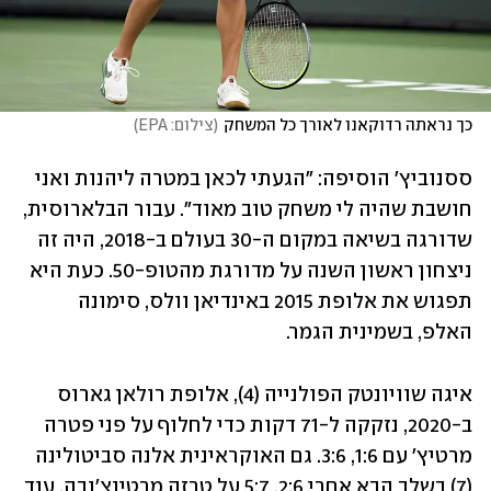
כך נראתה רדוקאנו לאורך כל המשחק
(
צילום: EPA
)
ססנוביץ' הוסיפה: "הגעתי לכאן במטרה ליהנות ואני 
חושבת שהיה לי משחק טוב מאוד". עבור הבלארוסית, 
שדורגה בשיאה במקום ה-30 בעולם ב-2018, היה זה 
ניצחון ראשון השנה על מדורגת מהטופ-50. כעת היא 
תפגוש את אלופת 2015 באינדיאן וולס, סימונה 
האלפ, בשמינית הגמר.
איגה שוויונטק הפולנייה (4), אלופת רולאן גארוס 
ב-2020, נזקקה ל-71 דקות כדי לחלוף על פני פטרה 
מרטיץ' עם 1:6, 3:6. גם האוקראינית אלנה סביטולינה 
(7) בשלב הבא אחרי 2:6, 5:7 על טרזה מרטינצ'ובה. עוד 