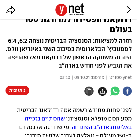
אחרי הזכייה באליפות ארה"ב:
רדוקאנו הפסידה למדורגת 100
בעולם
חזרה למציאות: הסנסציה הבריטית נוצחה 6:2, 6:4
לססנוביץ' הבלארוסית בסיבוב השני באינדיאן וולס.
היה זה משחקה הראשון של רדוקאנו מאז שהניפה
את הגביע לפני חודש בארה"ב
ynet ספורט
| פורסם:
09.10.21 | 05:20
2 תגובות
לפני פחות מחודש רשמה אמה רדוקאנו הבריטית 
מסע קסם מופלא וסנסציוני 
שהסתיים בזכייה 
באליפות ארה"ב הפתוחה
. מי שדורגה אז במקום 
ה-150 מעולם - ונאלצה לעבור שלושה סיבובי 