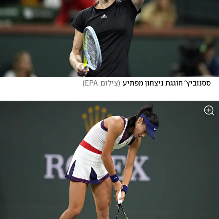
ססנוביץ' חוגגת ניצחון מפתיע
(
צילום: EPA
)