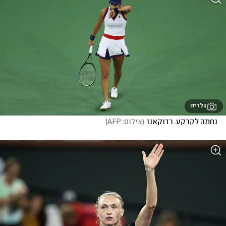
גלריה
נחתה לקרקע. רדוקאנו
(
צילום: AFP
)