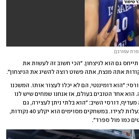
פרת עמורבן
)
טיילר דורסי, המתאזרח של נבחרת יוון, התייחס גם הוא לניצחון. "הכי חשוב זה לעשות את 
ודות אתה מנצח, אתה פשוט רוצה להשיג את הניצחון".
על יאניס, שסיפק תצוגה מדהימה, אמר דורסי: "הוא דומיננטי, הם לא יכלו לעצור אותו. המשכנו 
להזין אותו, והוא עשה את מה שהוא עשה. הוא אחד הטובים בעולם, אז אנחנו שמחים שיש לנו 
אותו". כשנשאל איזו גרסה של יאניס הוא מעדיף, דורסי השיב: "הוא בלתי ניתן לעצירה, גם 
באירופה וגם ב-NBA. אנחנו צריכים להתעלות לצידו. במשחקים מסוימים הוא יקלע 40 נקודות, 