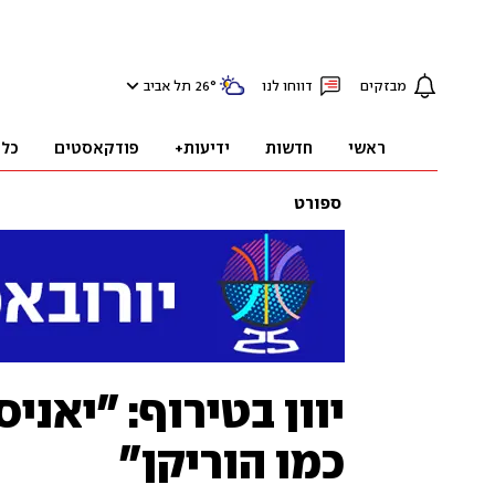
מבזקים
דווחו לנו
°
26
תל אביב
ראשי
חדשות
ידיעות+
פודקאסטים
כלכ
ספורט
יוון בטירוף: "יאני
כמו הוריקן"