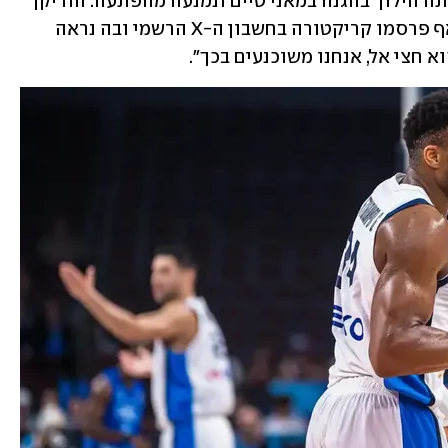
לחזק את ההגנה וישראל אוימה. יוון העלתה הילוך בהגנה במאני טיים ונמנעה מהפתעה. הוריקן 
אנדטוקומבו טיטא את ישראל". בפיב"א אף פרסמו קריקטורה בחשבון ה-X הרשמי ובה נראה 
א חצי אל, אנחנו משוכנעים בכך".