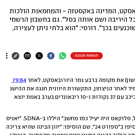
באסקט, המדינה באקסטזה - והמחמאות הולכות
כל היריבה ושם אותה בסל". גם בחשבון הרשמי
וכנעים בכך". דורסי: "הוא בלתי ניתן לעצירה,
הוספת תגובה
שון) את מקומה ברבע גמר היורובאסקט, לאחר 
79:84 
 - והתגובות במדינה בהתאם. מיד לאחר הניצחון, התקשורת היוונית חגגה את ההישג 
ובעיקר היללה את יאניס אנדטוקומבו, שכיכב עם 37 נקודות ו-10 ריבאונדים בערב באמת יוצא 
"יאניס לקח את כל ישראל ושם אותה בסל, סלוקאס היה יעיל כמו מחשב" היללו ב-SDNA. "יאניס 
מיסמר את ישראל וריחף על הפרקט", הוסיפו ב"ספורט 24", שם הוסיפו: "יוון הבינה שהיא צריכה 