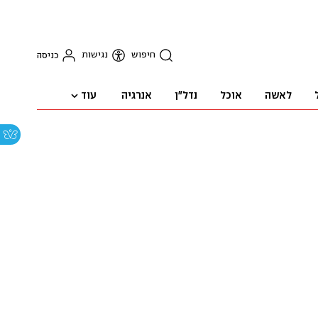
חיפוש
נגישות
כניסה
עוד
לאשה
אוכל
נדל"ן
אנרגיה