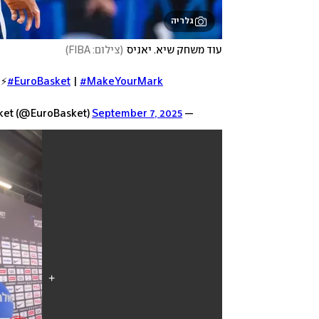
גלריה
עוד משחק שיא. יאניס
(
צילום: FIBA
)
⚡️
#EuroBasket
|
#MakeYourMark
September 7, 2025
— FIBA EuroBasket (@EuroBasket)