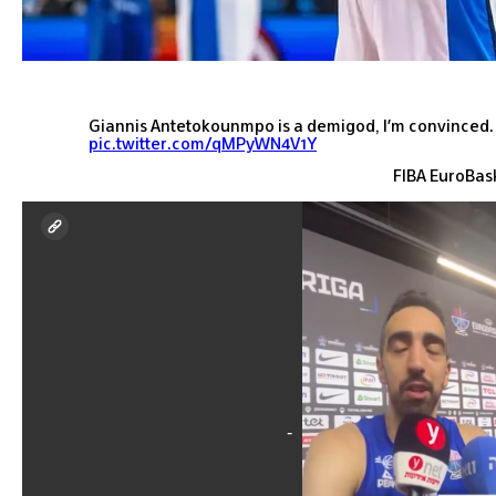
Giannis Antetokounmpo is a demigod, I'm convinced. 
pic.twitter.com/qMPyWN4V1Y