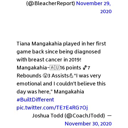
(@BleacherReport) 
November 29, 
2020
Tiana Mangakahia played in her first 
game back since being diagnosed 
with breast cancer in 2019! 
Mangakahia-🇦🇺
16 points 🏀
7 
Rebounds 😤
3 Assists💪
“I was very 
emotional and I couldn’t believe this 
day was here,” Mangakahia 
#BuiltDifferent
pic.twitter.com/TE7E4RG7Oj
— Joshua Todd (@CoachJTodd) 
November 30, 2020