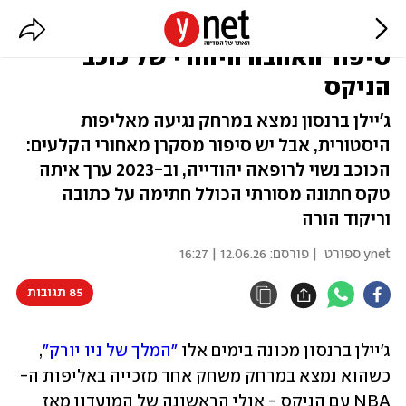
עם חתימה על כתובה לפני החופה:
סיפור האהבה היהודי של כוכב
הניקס
ג'יילן ברנסון נמצא במרחק נגיעה מאליפות
היסטורית, אבל יש סיפור מסקרן מאחורי הקלעים:
הכוכב נשוי לרופאה יהודייה, וב-2023 ערך איתה
טקס חתונה מסורתי הכולל חתימה על כתובה
וריקוד הורה
ynet ספורט
| פורסם:
12.06.26 | 16:27
85 תגובות
ג'יילן ברנסון מכונה בימים אלו 
"המלך של ניו יורק"
, 
כשהוא נמצא במרחק משחק אחד מזכייה באליפות ה-
NBA עם הניקס - אולי הראשונה של המועדון מאז 