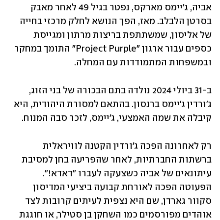
אביה, ג'יימס מארקס, נפטר בגיל 49 לאחר מאבק 
בסרטן הלבלב. מאז, הפך הנושא לחלק מרכזי בחייה 
של אליסון, שמשתתפת בריצות מרתון ומגייסת 
כספים עבור ארגון "Project Purple" התומך במחקר 
ובמשפחות המתמודדות עם המחלה.
ב-31 ביולי 2024 נולדה בתם הבכורה של בני הזוג, 
ג'ורדין ג'יימס ברנסון. בהתאם למסורת היהודית, היא 
קיבלה את שמה האמצעי, ג'יימס, לזכר סבה המנוח.
רק לאחרונה הפכה ג'ורדין הקטנה לוויראלית 
ברשתות החברתיות, לאחר שהפריעה בחן למסיבת 
עיתונאים של אביה כשצעקה לעברו "דאדא!". 
הפעוטה הפכה לאורחת קבועה ביציעי המדיסון 
סקוור גארדן, שם היא נצפית לעיתים קרובות לצד 
אוהדים מפורסמים כמו השחקן בן סטילר, או חוגגת 