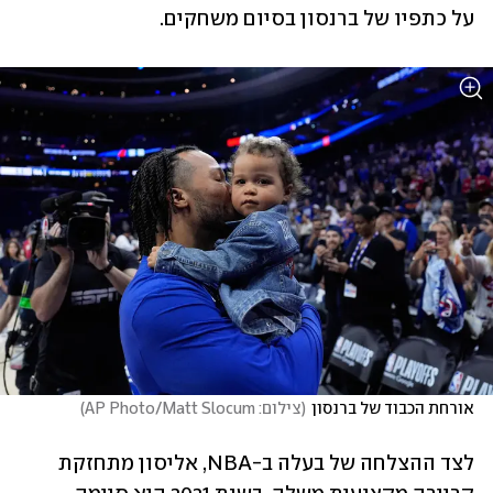
על כתפיו של ברנסון בסיום משחקים.
אורחת הכבוד של ברנסון
(
צילום: AP Photo/Matt Slocum
)
לצד ההצלחה של בעלה ב-NBA, אליסון מתחזקת 