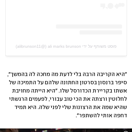
פוסט משותף על ידי ‏‎ali marks brunson‎‏ (@‏‎alibrunson11‎‏)
"היא הקריבה הרבה בלי לדעת מה מחכה לה בהמשך", 
סיפר ברנסון בסרטון החתונה שלהם על התמיכה של 
אשתו בקריירת הכדורסל שלו. "היא הייתה מחויבת 
לחלוטין ורצתה את הכי טוב עבורי, לפעמים הרגשתי 
שהיא שמה את הרצונות שלי לפני שלה. היא תמיד 
דחפה אותי להשתפר".