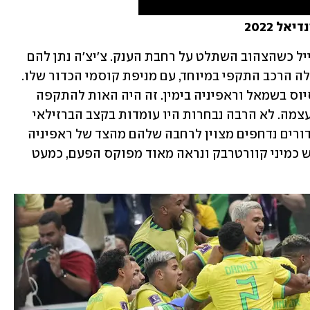
הקרנבל התחיל בשעות המוקדמות בלוסייל כשהצהוב השתלט על רחבת הענק. צ׳יצ׳ה נתן להם 
סיבות להרגיש טוב. המאמן הברזילאי העלה הרכב התקפי במיוחד, עם מניפת קוסמי הכדור שלו. 
רישרליסון בשפיץ, ניימאר מאחוריו, ויניסיוס בשמאל וראפיניה בימין. זה היה האות להתקפה 
כוללת מהפתיחה על סרביה המרשימה בעצמה. לא הרבה נבחרות היו עומדות בקצב הברזילאי 
של המחצית הראשונה בלי לספוג, כשהכדורים נדחפים מצוין לרחבה שלהם מהצד של ראפיניה 
וטוב מאוד מזה של ויניסיוס. ניימאר שימש כמיני קוורטרבק ונראה מאוד מפוקס הפעם, כמעט 