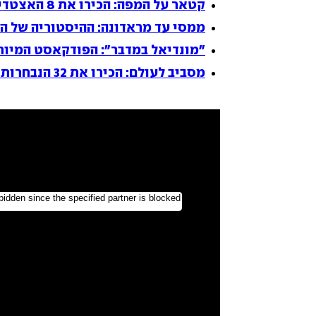
קטאר על המפה: הכירו את 8 האצטדיונים המפוארים שעלו מיליארדים
ממסי עד מראדונה: ההיסטוריה של ה
"מונדיאל במדבר": הפודקאסט המיוחד של
מסביב לעולם: הכירו את 32 הנבחרות במונדיאל