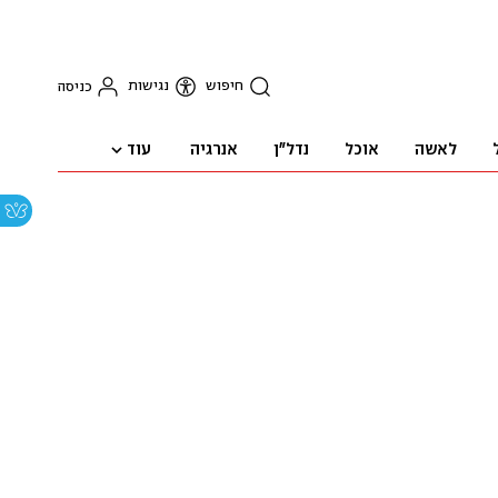
חיפוש
נגישות
כניסה
עוד
לאשה
אוכל
נדל"ן
אנרגיה