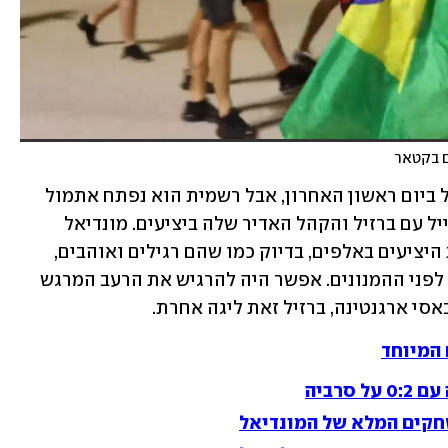
ם בקטאר
יש סיכוי סביר שהמונדיאל בקטאר התחיל ביום ראשון האחרון, אבל רשמית הוא נפתח אתמול 
באיצטדיון נגמרו-לי-הסופרלטיבים-לוסייל עם ברזיל והקהל האדיר שלה ביציעים. מונדיאל 
במחלוקת? הברזילאים מילאו אתמול את היציעים באלפים, בדיוק כמו שהם רגילים ואוהבים, 
כשהם מרקידים את השחקנים שלהם עוד לפני ההמנונים. אפשר היה להרגיש את הרעב המרגש 
סי ארגנטינה, ברזיל זאת ליגה אחרת.
המיוחד
סרביה
חקים המלא של המונדיאל