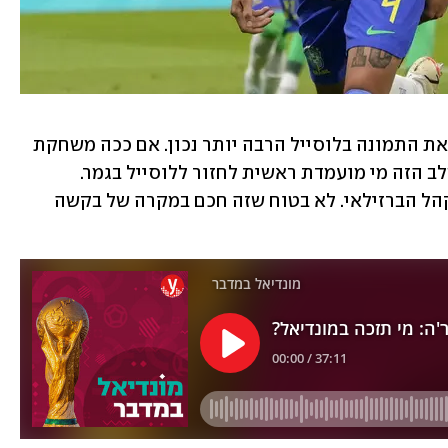
התוצאה בסיום שיקרה. 0:6 היה משרטט את התמונה בלוסייל הרבה יותר נכון. אם ככה משחקת 
ברזיל מול נבחרת כמו סרביה, די ברור בשלב הזה מי מועמדת ראשית לחזור ללוסייל בגמר. 
השופט האיראני, אגב, הרגיז מאוד את הקהל הברזילאי. לא בטוח שזה חכם במקרה של בקשה 