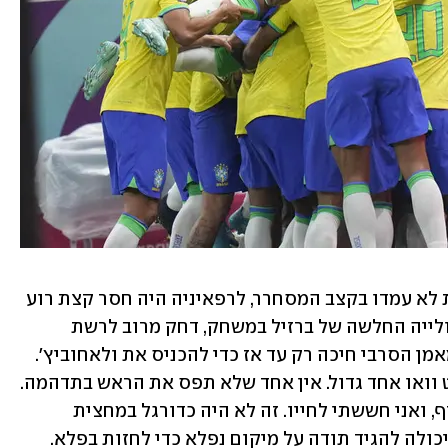
בכמה סיטואציות שבהן הסרבים בכל זאת לא עמדו בקצב המסחרר, לרפאיניה היה חסר קצת רוע 
כדי להעניש. בסוף דווקא רישרליסון, החולייה החלשה של ברזיל במשחק, דחק מרוב לרשת 
ריבאונד לכדור שנהדף. לא ברור מדוע המאמן הסרבי חיכה רק עד אז כדי להכניס את ולאחוביץ'. 
ואז הגיע הגול השני של רישרליסון. פשוט וואו אחד גדול. אין אחד שלא תפס את הראש בתדהמה. 
השדר הברזילאי מאחורי היה על סף התקף, ואני חששתי לחייו. זה לא היה כדורגל במחצית 
השנייה. זה היה מחול מטורף וסרביה רק יכולה להגיד תודה על מיקום נפלא כדי לחזות בפלא. 