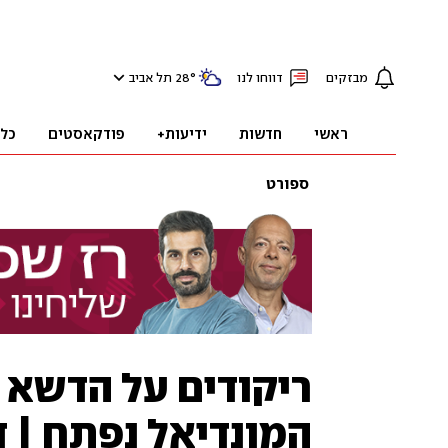
מבזקים
דווחו לנו
°
28
תל אביב
ראשי
חדשות
ידיעות+
פודקאסטים
כל
ספורט
ריקודים על הדשא ו
המונדיאל נפתח | ד