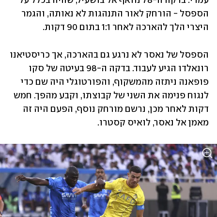
עמרי. בדקה ה-78 נוואף אל בושעיל, שהיה בכלל על 
הספסל - הורחק לאור התנהגות לא נאותה, והגמר 
היצרי הלך להארכה לאחר 1:1 בתום 90 דקות.
הספסל של נאסר לא נרגע גם בהארכה, אך כריסטיאנו 
רונאלדו הגיע לעבוד. בדקה ה-98 בעיטה של סקו 
פופאנה ניתזה מהמשקוף, והפורטוגלי היה שם כדי 
לנגוח פנימה את השני של קבוצתו, וקבע מהפך. חמש 
דקות לאחר מכן, נרשם מורחק נוסף, הפעם היה זה 
מאמן אל נאסר, לואיס קסטרו.