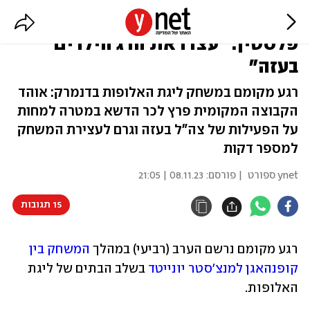
אוהד קופנהאגן פרץ עם דגל
פלסטין: "עצרו את הרג הילדים
בעזה"
רגע מקומם במשחק ליגת האלופות בדנמרק: אוהד
הקבוצה המקומית פרץ לכר הדשא במטרה למחות
על הפעילות של צה"ל בעזה וגרם לעצירת המשחק
למספר דקות
ynet ספורט
| פורסם:
08.11.23 | 21:05
15 תגובות
רגע מקומם נרשם הערב (רביעי) במהלך 
המשחק בין 
קופנהאגן למנצ'סטר יונייטד
 בשלב הבתים של ליגת 
האלופות.