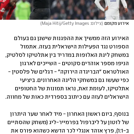
אירוע מקומם
(
צילום: Maja Hitij/Getty Images
)
האירוע הזה ממשיך את ההפגנות שישנן גם בעולם 
הספורט נגד הפעילות הישראלית בעזה. אתמול 
במשחק ליגת האלופות במדריד בין אתלטיקו לסלטיק, 
הניפו מספר אוהדים סקוטים - השייכים לארגון 
האולטראס "הבריגדה הירוקה" - דגלים של פלסטין - 
כפי שעשו גם במשחקי הליגה האחרונים. ביציעי 
אתלטיקו, לעומת זאת, נראו תמונות של החטופים 
הישראלים לעזה עם כיתוב בספרדית כאות של מחווה.
בנוסף, ביום ראשון האחרון - מיד לאחר שער היתרון 
של לוטון על ליברפול בפרמייר-ליג (משחק שהסתיים 
ב-1:1), פרץ אוהד אנגלי לכר הדשא כשהוא פורס את 