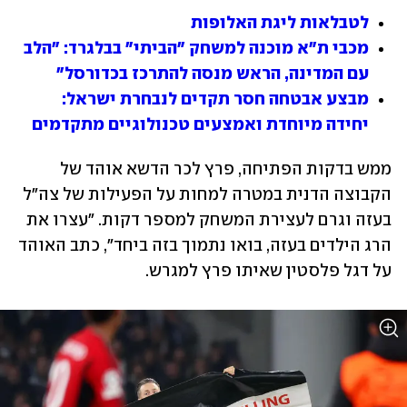
לטבלאות ליגת האלופות
מכבי ת"א מוכנה למשחק "הביתי" בבלגרד: "הלב 
עם המדינה, הראש מנסה להתרכז בכדורסל"
מבצע אבטחה חסר תקדים לנבחרת ישראל: 
יחידה מיוחדת ואמצעים טכנולוגיים מתקדמים
ממש בדקות הפתיחה, פרץ לכר הדשא אוהד של 
הקבוצה הדנית במטרה למחות על הפעילות של צה"ל 
בעזה וגרם לעצירת המשחק למספר דקות. "עצרו את 
הרג הילדים בעזה, בואו נתמוך בזה ביחד", כתב האוהד 
על דגל פלסטין שאיתו פרץ למגרש.