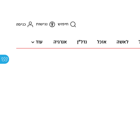
חיפוש
נגישות
כניסה
עוד
לאשה
אוכל
נדל"ן
אנרגיה