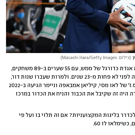
ן
(
צילום: Masashi Hara/Getty Images
)
בכל הנוגע לנבחרת הלאומית, "קאזו" הוא אגדת כדורגל של ממש, עם 55 שערים ב-89 משחקים, 
כשההופעה האחרונה שלו במדי יפן הייתה לפני לא פחות מ-23 שנים. ולמרות שעברו שנות דור, 
מיורה עדיין נחשב גיבור לאומי. כאשר פ.ס.ז' של לאו מסי, קיליאן אמבאפה וניימר הגיעה ב-2022 
למשחק ראווה באצטדיון קוואסאקי, מיורה היה זה שקיבל את הכבוד והניח את הכדור במרכז 
ואם מישהו תוהה עד מתי ימשיך השחקן לכדרר בליגות המקצועניות? אם זה תלוי בו ועל פי 
שימלאו לו 60. 