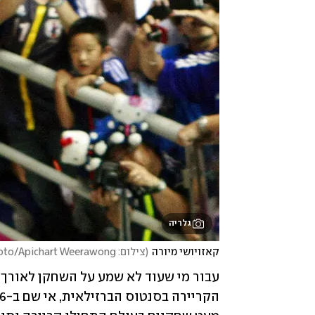
גלריה
קאזויושי מיורה
(
צילום: AP Photo/Apichart Weerawong