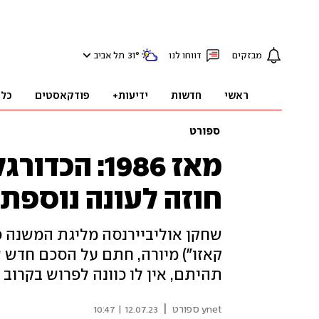
מבזקים
דווחו לנו
°
31
תל אביב
ראשי
חדשות
ידיעות+
פודקאסטים
כלכ
ספורט
מאז 1986: 
חוזה לעונה נוספת
קאזו") מיורה, חתם על הסכם חדש 
תהיתם, אין לו כוונה לפרוש בקרוב
|
ynet ספורט
12.07.23 | 10:47