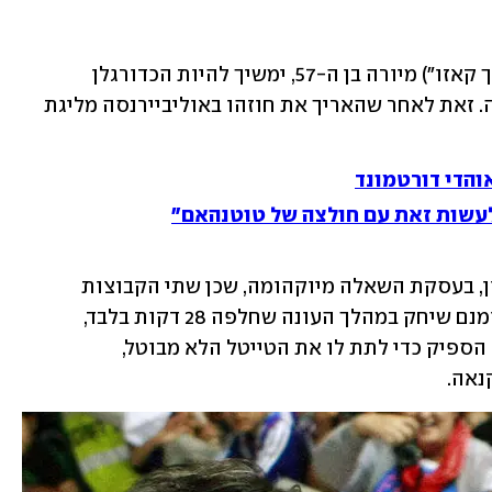
בלתי נגמר: החלוץ היפני קאזויושי ("המלך קאזו") מיורה בן ה-57, ימשיך להיות הכדורגלן 
המקצוען הוותיק בתבל לפחות לעוד עונה. זאת לאחר שהאריך את חוזהו באוליביירנסה מליגת 
והדי דורטמונד
 לעשות זאת עם חולצה של טוטנהאם"
מיורה הגיע לאוליביירנסה בינואר האחרון, בעסקת השאלה מיוקהומה, שכן שתי הקבוצות 
חולקות אותו בעלים. הטאלנט הוותיק אומנם שיחק במהלך העונה שחלפה 28 דקות בלבד, 
שהתפרסו על פני שלוש הופעות, אבל זה הספיק כדי לתת לו את הטייטל הלא מבוטל, 
נאה.