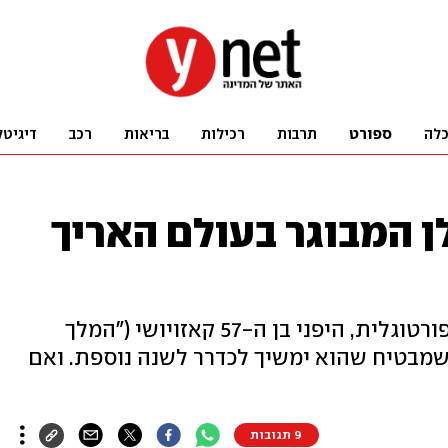
לה
ספורט
תרבות
רכילות
בריאות
רכב
דיגיטל
הכדורגלן המבוגר בעולם האריך
שחקן אוליביירנסה מליגת המשנה פורטוגלית, היפני בן ה-57 קאזויושי ("המלך
שמבטיח שהוא ימשיך לכדרר לשנה נוספת. ואם
9 תגובות