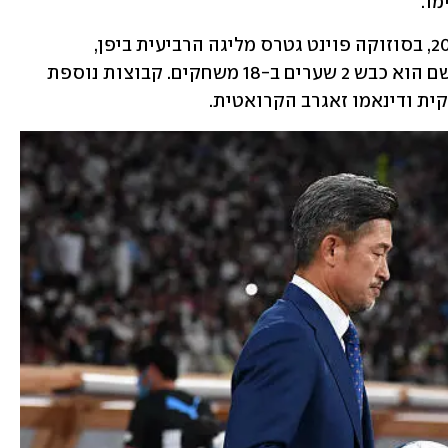
מו.
מיורה רשם תקופת השאלה נוספת ב-2022, בסוזוקה פוינט גטרס מליגה הרביעית ביפן, 
שמנוהלת על ידי אחיו הגדול יאסוטושי, שם הוא כבש 2 שערים ב-18 משחקים. קבוצות נוספת 
ית ודינאמו זאגרב הקרואטית.