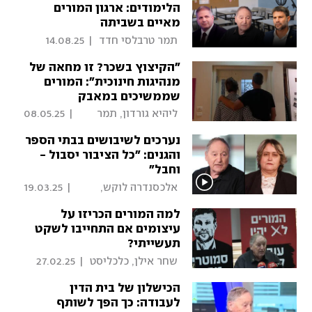
הלימודים: ארגון המורים
מאיים בשביתה
 תמר טרבלסי חדד 
|
14.08.25
"הקיצוץ בשכר? זו מחאה של
מנהיגות חינוכית": המורים
שממשיכים במאבק
 ליהיא גורדון, תמר 
|
08.05.25
טרבלסי חדד 
נערכים לשיבושים בבתי הספר
והגנים: "כל הציבור יסבול -
וחבל"
 אלכסנדרה לוקש, 
|
19.03.25
שירה קדרי-עובדיה 
למה המורים הכריזו על
עיצומים אם התחייבו לשקט
תעשייתי?
 שחר אילן, כלכליסט 
|
27.02.25
הכישלון של בית הדין
לעבודה: כך הפך לשותף