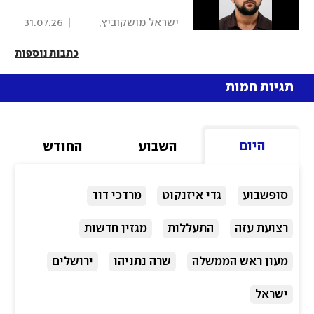
 ישראל מושקוביץ, 
|
31.07.26
איתן גליקמן 
כתבות נוספות
תגיות חמות
היום
השבוע
החודש
סופשבוע
גדי איזנקוט
מרדכי דוד
רצועת עזה
התעללות
מגזין חדשות
מעון ראש הממשלה
שרה נתניהו
ירושלים
ישראל