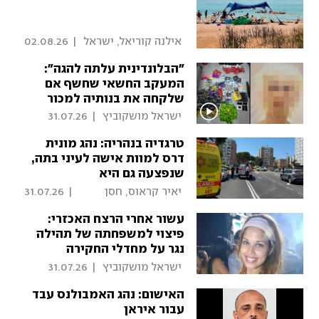
 אילנה קוריאל, ישראל 
|
02.08.26
מושקוביץ 
"הבלונדינית עלתה להגה":
המעקב החשאי שחשף אם
שלקחה את בנותיה למכור
סמים | תיעודים בלעדיים
 ישראל מושקוביץ 
|
31.07.26
טרגדיה בנהריה: נהג מונית
דרס למוות אישה לעיני בתה,
שנפצעה גם היא
 יאיר קראוס, חסן 
|
31.07.26
שעלאן, ישראל 
עשור אחרי הרצח האכזרי:
מושקוביץ 
פיצוי למשפחתה של תהילה
נגר על מחדלי החקירה
 ישראל מושקוביץ 
|
31.07.26
האישום: נהג האמבולנס עבד
עבור איראן