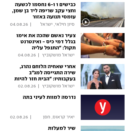
כבישים 1 ו-6 נחסמו לכשעה
וחצי עקב שריפה ליד בן שמן,
עומסי תנועה באזור
 סיון חילאי, ישראל 
|
04.08.26
מושקוביץ 
צעיר נאשם שהכה את אימו
בגלל דמי כיס - ואינטרנט
תקול: "התנפל עליה
באגרופים"
 ישראל מושקוביץ 
|
04.08.26
אחרי שאחיה הלוחם נהרג,
שירה התגייסה למג"ב
בעקבותיו: "הבית חזר להיות
ירוק"
 ישראל מושקוביץ 
|
02.08.26
נדרסה למוות לעיני בתה
 יאיר קראוס, חסן 
|
02.08.26
שעלאן, ישראל 
שיר למעלות
מושקוביץ 