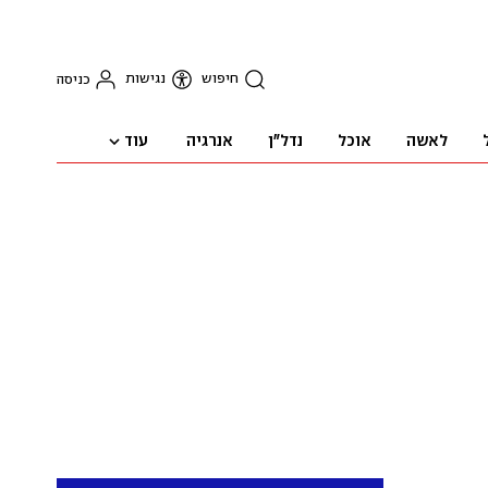
חיפוש
נגישות
כניסה
עוד
לאשה
אוכל
נדל"ן
אנרגיה