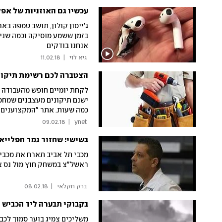
עכשיו גם האוזניות של אפ
בזמן ששמע מוסיקה וכמה שניו
אנחנו בודקים
 גיא לוי 
|
11.02.18
הצטברה לכם רשימת תיקוני
לקחת יומיים חופש מהעבודה ו
ישנם תיקונים מעצבנים שמחכי
כמה שעות. אתר "המקצוענים" 
09.02.18
|
 ynet 
בשישי: שחזור גמר הפלייאו
ראשל"צ במשחק חוץ מול נס צ
 ברק חקלאי 
|
08.02.18
בקבוקי תבערה ליד הכביש
משליכים צמיג בוער סמוך לכבי