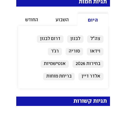
תגיות חמות
השבוע
החודש
היום
צה"ל
לבנון
דרום לבנון
וידאו
סוריה
רג'ר
בחירות 2026
אנטישמיות
אלדר דיין
בריחת מוחות
תגיות קשורות