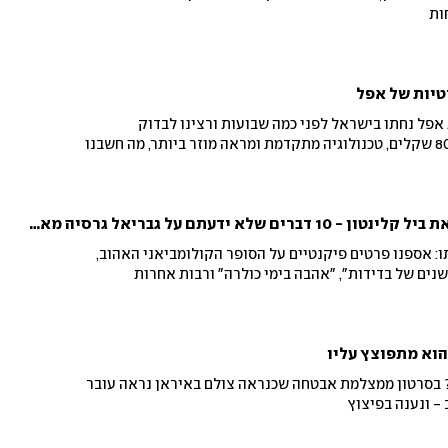
ות
טיות של אפל
AirPo של חברת אפל נחתו בישראל לפני כמה שבועות ורצינו לבדוק
הכצעקתה. עם תג מחיר של 800 שקלים, טכנולוגיה מתקדמת ומראה מוזר ביותר, מה חשבנו
העריץ את שאקירה, ריגש את ביל קלינטון - 10 דברים שלא ידעתם על גבריאל גרסיה מארקס
 למותו, 90 להולדתו: אספנו פרטים פיקנטיים על הסופר הקולומביאני האהוב,
ים של בדידות", "אהבה בימי כולרה" ורבות אחרות
והוא מתפוצץ עליו
? בסרטון ממצלמת אבטחה שכנראה צולם באיראן נראה עובר
 - ונענה בפיצוץ