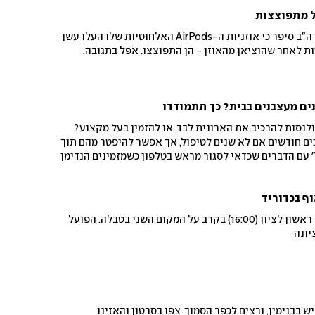
ל מתפוצצות
ג'ייסון קולון, תושב טמפה בארה"ב סיפר כי אוזניות ה-AirPods האלחוטיות שלו העלו עשן
ת לאחר שהוציאן מהאוזן - הן התפוצצו. אפל בתגובה:
ם מעצבנים בבית? כך תתמודדו
לנסות להרכיב את הארונית לבד, או להזמין בעל מקצוע?
ם חודשים אם לא שנים לטיפול, אך אפשר להיפטר מהם תוך
עם הדברים שכדאי לסגור מראש בטלפון כשמזמינים הנדימן
ף בכדוריד
מכבי תל אביב תארח את מכבי ראשון לציון (16:00) בקרב על המקום השני בטבלה. הפועל
יונה
ש בבנימין, ורצים לכפר הסמוך. צפו בסרטון והאזינו