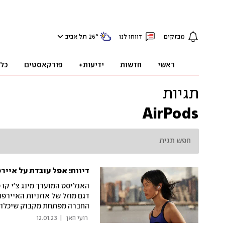
מבזקים
דווחו לנו
°
26
תל אביב
ראשי
חדשות
ידיעות+
פודקאסטים
כל
תגיות
AirPods
דיווח: אפל עובדת על אייר
האנליסט המוערך מינג צ'י קו 
החברה מפתחת מקבוק שיכלול
 רועי האן 
|
12.01.23