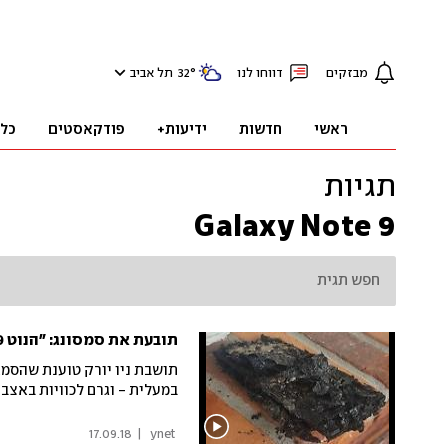
מבזקים
דווחו לנו
°
32
תל אביב
ראשי
חדשות
ידיעות+
פודקאסטים
כל
תגיות
Galaxy Note 9
תובעת את סמסונג: "הנוט 9 שלי עלה באש"
תושבת ניו יורק טוענת שהס
במעלית - וגרם לכוויות באצבע
17.09.18
|
 ynet 