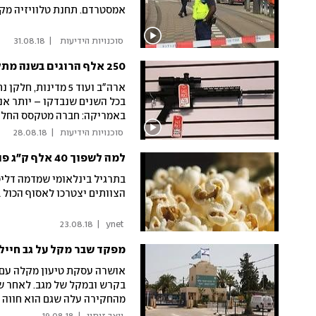
אמסטרדם. תחנת טלוויזיה מקומ
 סוכנויות הידיעות  
|
31.08.18
250 אלף הרוגים בשנה מתקריות נשק
ארה"ב ועוד 5 מדינ
בכל השנים שנבדקו – יותר אנ
באמריקה: חברה מטקסס החלה ל
במדפסות תלת-ממד
 סוכנויות הידיעות 
|
28.08.18
למה לשפוך 40 אלף ק"ג פופקורן לים?
הצוותים יצטרכו לאסוף הכול בפחות
23.08.18
|
 ynet 
מפקד שבר מקל על גב חייל
אושרה עסקת טיעון מקלה עם מ
בקרש ובמקל של מגב. לאחר שא
מהחקירה עלה שגם הוא חווה 
לקצונה", אמר לשופטים