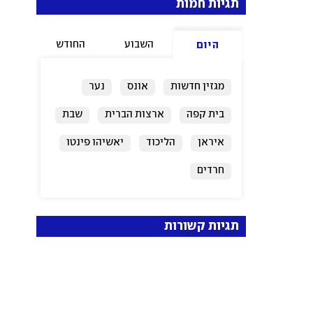
תגיות חמות
השבוע
החודש
היום
מגזין חדשות
אונס
נער
בית קפה
ארצות הברית
שבת
איראן
הליכוד
יאשיהו פינטו
חרדים
תגיות קשורות