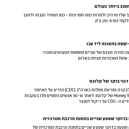
טוב ביותר בעולם
 שלו מרהיב ולמרות כמה חסרונות - כמו המחיר הגבוה ולחצן
ט 9. טק צ'ק
-קשה בתאונה ליד עכו
כו מזרח. מצבם של שניים מחמשת הפצועים מוגדר
 אחת המכוניות חצתה באדום
דגני בוקר של קלוגס
בשל חשש מסלמונלה: המרכז לבקרה ומניעת מחלות בארה"ב (CDC) הודיע על האיסור
לאכול דגני בוקר מסוג Honey Smacks של קלוגס, לאחר ש-30 אנשים נוספים חלו בעקבות
יקול למוצר
דוקר שפצע שניים בתחנת הרכבת המרכזית
ופגעה בדוקר שפצע שניים בתחנת הרכבת המרכזית של