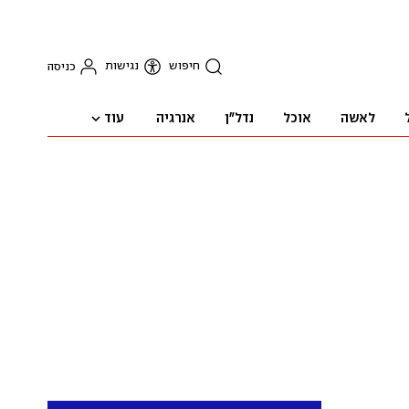
חיפוש
נגישות
כניסה
עוד
לאשה
אוכל
נדל"ן
אנרגיה