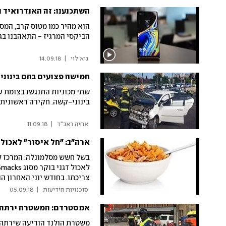
השתכנענו: זה האנדרואיד ה
הוא מהיר כמו מטוס קרב, המסך
הביקסי המרגיז - התאהבנו בגלקסי נו
 גיא לוי 
|
14.09.18
חמישה פצועים בהם בינוני
שתי מכוניות התנגשו בצומת ע
בינוני-קשה. חקירה ראשונית:
 אחיה ראב"ד 
|
11.09.18
ארה"ב: "חל איסור" לאכול 
צריכתו. בחודש יוני האחרון הודיע ה-CDC על ר
 סוכנויות הידיעות 
|
05.09.18
אמסטרדם: המשטרה ירתה ב
משטרת הולנד הודיעה שירתה 