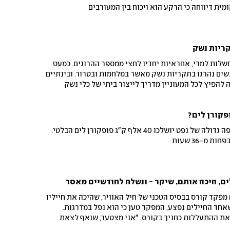
ית דיווחה כי הרקע הוא ויכוח בין המעורבים
ות, חלקן נחשלות למדי, אחראיות יחדיו לחצי ממספר ההרוגים. כמעט
שים נהרגו בתקריות נשק מאשר במלחמות ובטרור. ובינתיים
הפיץ לכל המעוניין מדריך לייצור ביתי של כלי נשק
בתרגיל בינלאומי שמדמה דליפה גדולה של נפט יושלכו 40 אלף ק"ג פופקורן לים הבלטי.
 מ-36 שעות
ים, היכה אותם, שיקר - ונשלח לחודשיים מאסר
פקד קורס בבסיס הטכני של חיל האוויר, שהיכה את חייליו
חד החיילים נפצע, המפקד טען כי הוא נפל במדרגות.
את ההתעללות כחניך בקורס. "אני מצטער, שואף לצאת