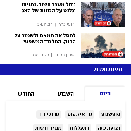
נוהל מעצר חשוד: נתניהו
וגלנט על הכוונת של האג
 רועי כ"ץ 
|
24.11.24
לחסל את חמאס ולשמור על
החוק. המלכוד המשפטי
 שרון כידון 
|
08.11.23
תגיות חמות
היום
השבוע
החודש
סופשבוע
גדי איזנקוט
מרדכי דוד
רצועת עזה
התעללות
מגזין חדשות