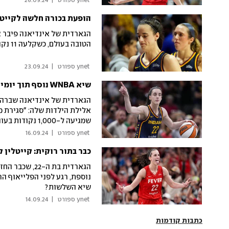
 ynet ספורט 
|
26.09.24
הופעת בכורה חלשה לקייטלין קלארק בפל
הגארדית של אינדיאנה פיבר 
הטובה בעולם, כשקלעה 11 נקודות באחוזים רעים מהשדה (4 מ-17) ב-93:69 לקונטיקט סאן
 ynet ספורט 
|
23.09.24
שיא WNBA נוסף תוך יומיים: קייטלין קלארק לא עוצרת
הגארדית של אינדיאנה שברה 
אלילת הילדות שלה: "סגירת מ
שמגיעה ל-1,000 נקודות בעונה אחת בליגת הנשים הטובה בעולם
 ynet ספורט 
|
16.09.24
כבר בתור רוקית: קייטלין ק
הגארדית בת ה
שיא השלשות?
 ynet ספורט 
|
14.09.24
כתבות קודמות