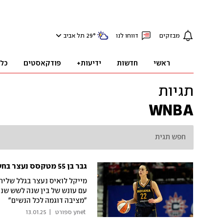
מבזקים
דווחו לנו
°
29
תל אביב
ראשי
חדשות
ידיעות+
פודקאסטים
כל
תגיות
WNBA
גבר בן 55 מטקסס נעצר בחשד שהטריד את כוכבת ה-WNBA קייטלין קלארק
מייקל לואיס נעצר בגלל שליחת
עם עונש של בין שנה לשש שני
"מציבה דוגמה לכל הנשים"
 ynet ספורט 
|
13.01.25