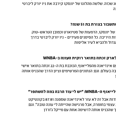
ושמת הישג שכזה. שלשה מהלוגו של יונסקו קירבה את ניו יורק ליברטי
ה
ור בצורת בת 51 שנה?
ל יונסקו, הדמעות של סטיוארט וכמובן הטראש-טוק
ת היריבה. כל הסימנים מעידים - ניו יורק ליברטי בדרך
דול ולהביא לעיר אליפות
ק זכתה בתואר רוקית העונה ב-WNBA
פחות מיממה לאחר שהודחה עם אינדיאנה מהפלייאוף, הכוכבת בת ה-22 זכתה בתואר אישי
ה בעולם. וגם: הנתונים המרשימים וציון הדרך שהכניס אותה
ד הרבה במה להשתפר"
הכוכבת בת ה-22 קלעה 25 נקודות אבל זה לא עזר לאינדיאנה שספגה 87:81 בקונטיקט
את עצמי בחומרה, אבל מרגישה שהייתה לי עונה טובה". וגם:
ך שהכניס אותה לרשימה אחת עם מייקל ג'ורדן