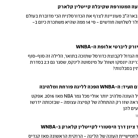
ה המטורפת שקיבלה קייטלין קלארק
שהוקמה בארה"ב מעוניינת לצרף את הכדורסלנית הכי מדוברת בעולם
תמורת שכר עתק של מיליון דולר לשלושה חודשים - פי 14 ממה שהיא משתכרת כיום ב-
רק ליברטי אלופת ה-WNBA
 התפוח הגדול לקבוצת כדורסל שתזכה בתואר, הלילה זה סוף-סוף
קרה עם 62:67 בהארכה של סברינה יונסקו ושות' על מינסוטה לינקס, שסגר גם 2:3 בסדרת
ין בסבלנות?
ליגה פורחת ומלהיבה
ממוצע הצופים נוסק, והגמר של העונה מלהיב יותר אולי מכל גמר NBA מאז 2016. אפקט
נראה שזו רק ההתחלה של קפיצה עצומה - שבזכותה ידרשו
ים להן
1
לחמישיית העונה של הליגה - הרוקית הראשונה מאז קנדיס