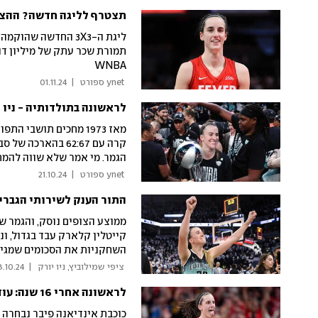
תצטרף לליגה חדשה? ההצע
ליגת ה-3X3 החדשה 
WNBA
 ynet ספורט 
|
01.11.24
לראשונה בתולדותיה - ניו יו
מאז 1973 מחכים תושבי
הגמר. מי אמר שלא שווה להמת
 ynet ספורט 
|
21.10.24
התור הענק לשירותי הגברים העיד: ה-WNBA הפכה ל
קייטלין קלארק עבד בגדול, ו
השחקניות את הסכומים שמגיע
 ציפי שמילוביץ, ניו יורק 
|
8.10.24
לראשונה אחרי 16 שנה: עוד ציון דרך היסטורי לקייטלין קלארק ב-WNBA
כוכבת אינדיאנה פיבר נבחרה 