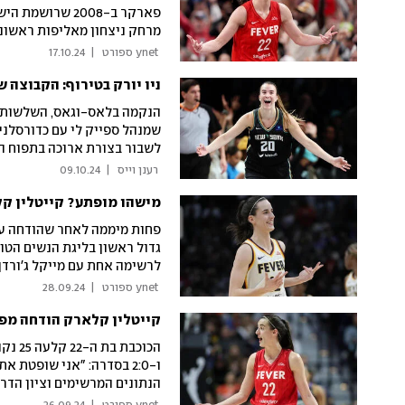
פארקר ב-2008 שר
מרחק ניצחון מאליפות ראשונ
 ynet ספורט 
|
17.10.24
ניו יורק בטירוף: הקבוצה שתשב
הנקמה בלאס-וגאס, השלשות ש
שמנהל ספייק לי עם כדורסלניו
לשבור בצורת ארוכה בתפוח הג
 רענן וייס 
|
09.10.24
מישהו מופתע? קייטלין קלאר
גדול ראשון בליגת הנשים הטוב
לרשימה אחת עם מייקל ג'ורדן
 ynet ספורט 
|
28.09.24
קייטלין קלארק הודחה מפלייאוף ה-WNBA: "יש לי עו
ו-2:0 בסדרה: "אני שופטת 
הנתונים המרשימים וציון הדר