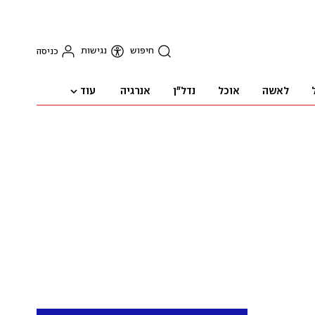
חיפוש
נגישות
כניסה
עוד
לאשה
אוכל
נדל"ן
אנרגיה