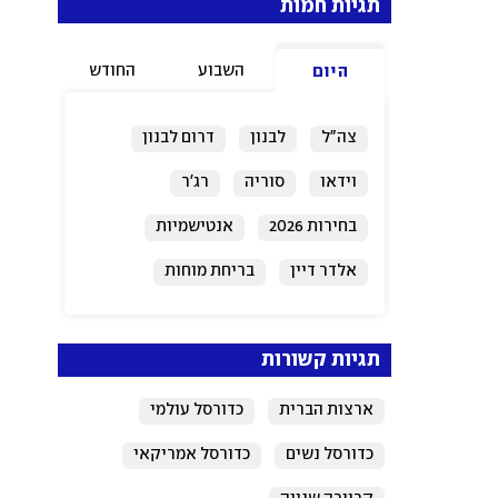
תגיות חמות
השבוע
החודש
היום
צה"ל
לבנון
דרום לבנון
וידאו
סוריה
רג'ר
בחירות 2026
אנטישמיות
אלדר דיין
בריחת מוחות
תגיות קשורות
ארצות הברית
כדורסל עולמי
כדורסל נשים
כדורסל אמריקאי