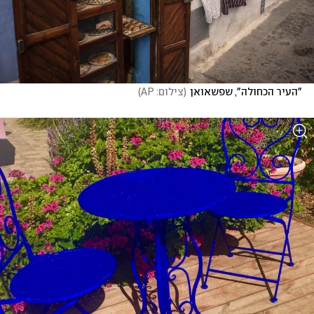
"העיר הכחולה", שפשאואן
(
צילום: AP
)