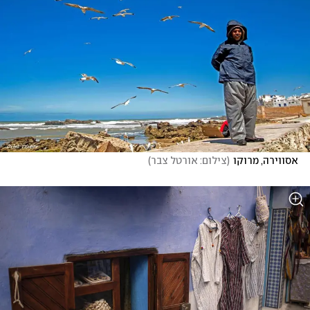
אסווירה, מרוקו
(
צילום: אורטל צבר
)