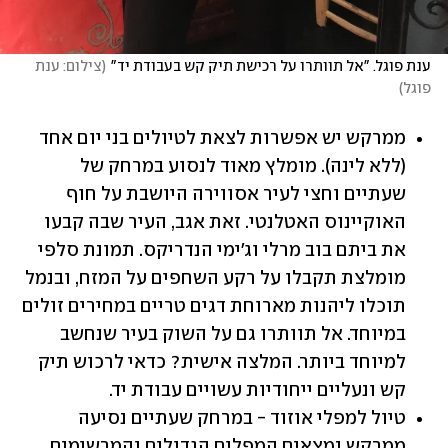
ענת פוגל. "אל תוותרו על רכישת תיק קש בעבודת יד"
(
צילום: ענת 
פוגל
)
ממרקש יש אפשרות לצאת לטיולים בני יום אחד 
(ללא לינה). מומלץ מאוד לנסוע במרחק של 
שעתיים וחצי לעיר אסווירה היושבת על חוף 
האוקיינוס האטלנטי. זאת אגב, העיר שבה קבעו 
את ביתם בוב מרלי וג'ימי הנדריקס. תמונת סלפי 
מומלצת תקבלו על רקע השחפים על המזח, ובנמל 
תוכלו ליהנות מארוחת דגים טריים במחירים זולים 
במיוחד. אל תוותרו גם על השוק בעיר שנחשב 
למיוחד ביותר. המלצה אישית? כדאי לרכוש תיק 
קש ונעליים ייחודיות עשויים עבודת יד. 
טיול למפלי אוזוד - במרחק שעתיים נסיעה 
ממרקש נמצאים המפלים הגדולים והמרשימים 