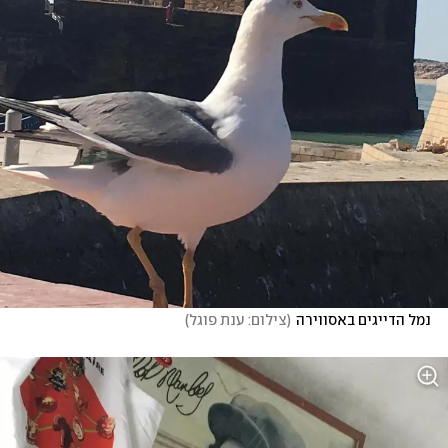
נמל הדייגים באסווירה
(
צילום: ענת פוגל
)