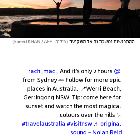
ההתרגשות נמשכת גם אל השקיעה
(
צילום:  Saeed KHAN / AFP
)
 And it’s only 2 hours 
@rach_mac_
from Sydney 👀 Follow for more epic 
places in Australia.  📍Werri Beach, 
Gerringong NSW  Tip: come here for 
sunset and watch the most magical 
colours over the hills ✨ 
#travelaustralia
#visitnsw
♬ original 
sound - Nolan Reid