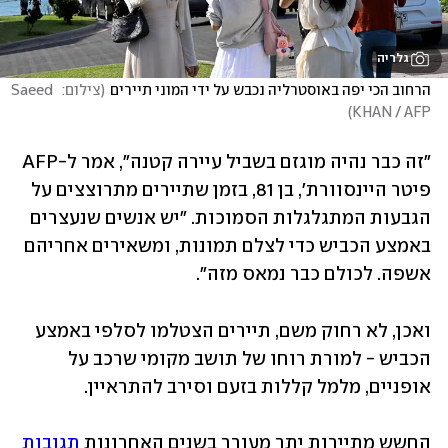
גלריה
הרחוב הכי יפה באוסטרליה נכבש על ידי המוני תיירים
(
צילום:  Saeed 
)
KHAN / AFP
"זה כבר נהיה מוגזם בשביל עיירה קטנה", אמר ל-AFP 
פיטר היינסוורת', בן 81, בזמן שתיירים מתרוצצים על 
הגבעות המתגלגלות הסמוכות. "יש אנשים שנעצרים 
באמצע הכביש כדי לצלם תמונות, ומשאירים אחריהם 
אשפה. לכולם כבר נמאס מזה".
ואכן, לא רחוק משם, תיירים הצטלמו לסלפי באמצע 
הכביש - למורת רוחו של תושב מקומי שרכב על 
אופניים, מלמל קללות בזעם וסירב להתראיין.
החשש מתיירות יתר מעורר בשנים האחרונות 
תגובות 