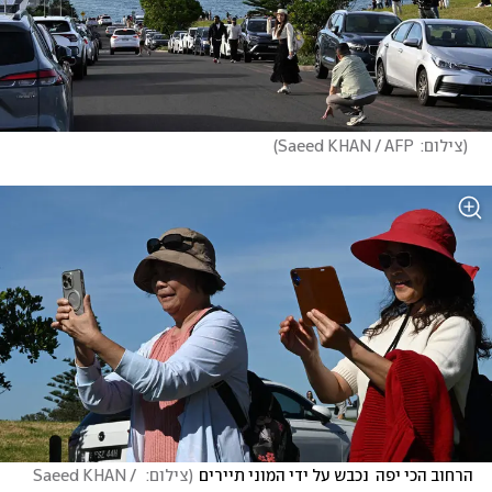
(
צילום:  Saeed KHAN / AFP
)
הרחוב הכי יפה  נכבש על ידי המוני תיירים
(
צילום:  Saeed KHAN / 