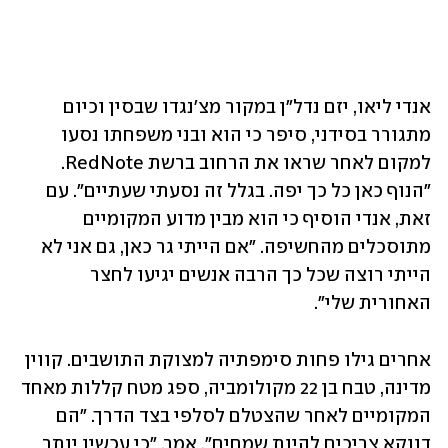
אנדי ליאו, יזם נדל"ן במקור מצ'נגדו שבסין וכיום 
מתגורר בסידני, סיפר כי הוא ובני משפחתו נסעו 
למקום לאחר שראו את הרחוב ברשת RedNote. 
"הנוף כאן כל כך יפה. בגלל זה נסעתי שעתיים". עם 
זאת, אנדי הוסיף כי הוא מבין מדוע המקומיים 
מתוסכלים מהחשיפה. "אם הייתי גר כאן, גם אני לא 
הייתי רוצה שכל כך הרבה אנשים יגיעו לחצר 
האחורית שלי".
אחרים גילו פחות סימפתיה למצוקת התושבים. קווין 
מדינה, טבח בן 22 מקולומביה, ספג מטח קללות מאחד 
המקומיים לאחר שהצטלם לסלפי בצד הדרך. "הם 
דווקא צריכים להיות שמחים", אמר, "כי עכשיו יותר 