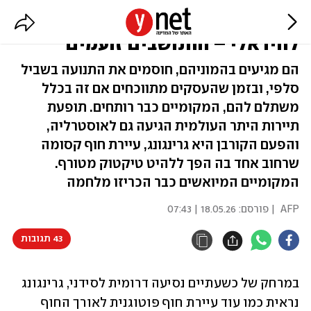
הרחוב הכי יפה ביבשת הפך
לוויראלי – והתושבים זועמים
הם מגיעים בהמוניהם, חוסמים את התנועה בשביל
סלפי, ובזמן שהעסקים מתווכחים אם זה בכלל
משתלם להם, המקומיים כבר רותחים. תופעת
תיירות היתר העולמית הגיעה גם לאוסטרליה,
והפעם הקורבן היא גרינגונג, עיירת חוף קסומה
שרחוב אחד בה הפך ללהיט טיקטוק מטורף.
המקומיים המיואשים כבר הכריזו מלחמה
AFP
| פורסם:
18.05.26 | 07:43
43 תגובות
במרחק של כשעתיים נסיעה דרומית לסידני, גרינגונג 
נראית כמו עוד עיירת חוף פוטוגנית לאורך החוף 