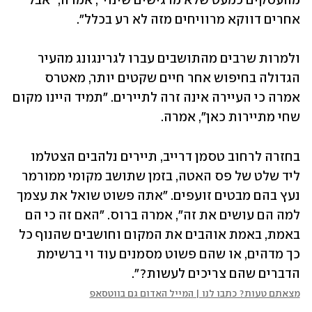
מהעסקים כמעט שלא מרגישים שינוי", אמרה, "אבל 
אחרים דווקא מרוויחים מזה לא רע בכלל".
ולמרות שרבים מהתושבים עברו לגרינגונג מהעיר 
הגדולה בחיפוש אחר חיים שקטים יותר, מאטרס 
אמרה כי העיירה אינה זרה לתיירים. "תמיד היינו מקום 
שחי מתיירות כאן", אמרה.
בחזרה לרחוב טסמן דרייב, תיירים נלהבים הצטלמו 
ליד שלט של פס האטה, בזמן שתושב מקומי ממורמר 
נעץ בהם מבטים זועפים. "אתה פשוט שואל את עצמך 
למה הם עושים את זה", אמרה ברוס. "האם זה כי הם 
באמת, באמת אוהבים את המקום וחושבים שהנוף כל 
כך מדהים, או שהם פשוט מסמנים עוד וי ברשימת 
הדברים שהם צריכים לעשות?".
מצאתם טעות? כתבו לנו | המייל האדום גם בווטסאפ