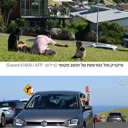
פיקניק מול המרפסת של תושב מקומי
(
צילום:  Saeed KHAN / AFP
)