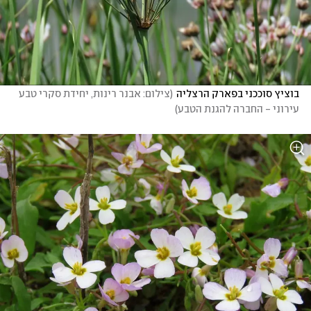
בוציץ סוככני בפארק הרצליה
(
צילום: אבנר רינות, יחידת סקרי טבע 
עירוני - החברה להגנת הטבע
)