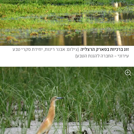
זוג ברכיות בפארק הרצליה
(
צילום: אבנר רינות, יחידת סקרי טבע 
עירוני - החברה להגנת הטבע
)