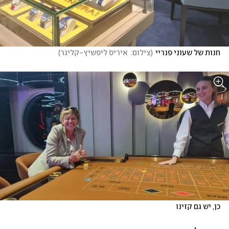
חנות של שעוני פנריי
(
צילום:  איריס ליפשיץ-קליגר
)
כן, יש גם קזינו