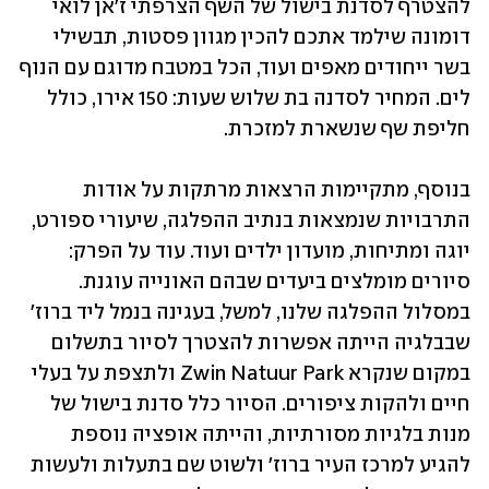
להצטרף לסדנת בישול של השף הצרפתי ז'אן לואי 
דומונה שילמד אתכם להכין מגוון פסטות, תבשילי 
בשר ייחודים מאפים ועוד, הכל במטבח מדוגם עם הנוף 
לים. המחיר לסדנה בת שלוש שעות: 150 אירו, כולל 
חליפת שף שנשארת למזכרת. 
בנוסף, מתקיימות הרצאות מרתקות על אודות 
התרבויות שנמצאות בנתיב ההפלגה, שיעורי ספורט, 
יוגה ומתיחות, מועדון ילדים ועוד. עוד על הפרק: 
סיורים מומלצים ביעדים שבהם האונייה עוגנת. 
במסלול ההפלגה שלנו, למשל, בעגינה בנמל ליד ברוז' 
שבבלגיה הייתה אפשרות להצטרך לסיור בתשלום 
במקום שנקרא Zwin Natuur Park ולתצפת על בעלי 
חיים ולהקות ציפורים. הסיור כלל סדנת בישול של 
מנות בלגיות מסורתיות, והייתה אופציה נוספת 
להגיע למרכז העיר ברוז' ולשוט שם בתעלות ולעשות 