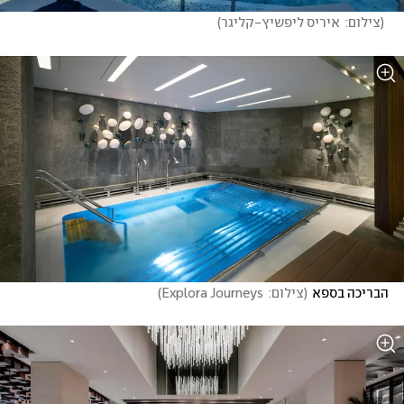
(
צילום:  איריס ליפשיץ-קליגר
)
הבריכה בספא
(
צילום:  Explora Journeys
)