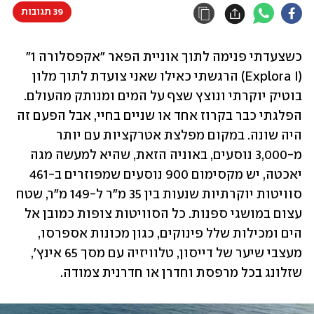
39 תגובות
כשצעדתי פנימה לתוך אוניית הפאר "אקפסלורה 1" 
(Explora I) הרגשתי כאילו שאני צועדת לתוך מלון 
בוטיק יוקרתי ונוצץ שצף על המים ומנותק מהעולם. 
הפלגתי כבר בקרוז אחד או שניים בחיי, אבל הפעם זה 
היה שונה. במקום מפלצת אטרקציות עם יותר 
מ-3,000 נוסעים, באוניה הזאת, שהיא למעשה מגה 
יאכטה, יש מקסימום 900 נוסעים שמפוזרים ב-461 
סוויטות יוקרתיות שנעות בין 35 מ"ר ל-149 מ"ר, שטח 
עצום במושגי ספנות. כל הסוויטות צופות כמובן אל 
הים ומכילות שלל פינוקים, כגון מכונות אספרסו, 
מעצבי שיער של דייסון, טלוויזיה עם מסך 65 אינץ', 
שזלונג בכל מרפסת וחדרן או חדרנית צמודה.