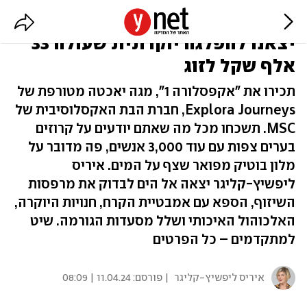
מסעדת מישלן וסוויטות ענקיות:
יצאנו להפלגה יוקרתית שעולה 33
אלף שקל לזוג
תכירו את "אקפסלורה 1", מגה יאכטה מטורפת של
Explora Journeys, חברת הבת האקסלוסיבית של
MSC. תשכחו מכל מה שאתם יודעים על קרוזים
בערים צפות עם עוד 3,000 אנשים, פה מדובר על
מלון בוטיק מפואר שצף על המים. איריס
ליפשיץ-קליגר יצאה אל הים לבדוק את מרפסות
השיזוף, הספא עם אמבטיית הקרח, חנויות היוקרה,
האלכוהול האיכותי ושלל מסעדות הגורמה. שיט
למתקדמים – כל הפרטים
איריס ליפשיץ-קליגר
| פורסם:
11.04.24 | 08:09