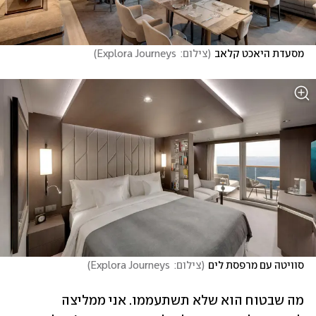
מסעדת היאכט קלאב
(
צילום:  Explora Journeys
)
סוויטה עם מרפסת לים
(
צילום:  Explora Journeys
)
מה שבטוח הוא שלא תשתעממו. אני ממליצה 