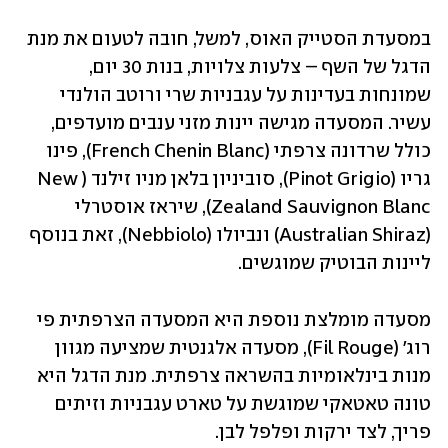
במסעדת הסטייק האוס, למשל, חובה לטעום את מנת 
הדגל של השף – צלעות צלויות, בנות 30 יום, 
שמונחות בעדינות על עגבניות שרי ורוטב הולנדי 
עשיר. המסעדה מגישה יינות מזני ענבים מועדפים, 
כולל שרדונה צרפתי (French Chenin Blanc), פינו 
גריו (Pinot Grigio), סוביניון בלאן מניו זילנד (New 
Zealand Sauvignon Blanc), שיראז אוסטרלי 
(Australian Shiraz) ונביולו (Nebbiolo), זאת בנוסף 
ליינות הבוטיק שמוגשים.
מסעדה מומלצת נוספת היא המסעדה הצרפתית פי 
רוג' (Fil Rouge), מסעדה אלגנטית שמציעה מגוון 
מנות בינלאומיות בהשראה צרפתית. מנת הדגל היא 
טונה טאטאקי שמוגשת על טארט עגבניות וזיתים 
פריך, לצד ירקות ופלפל לבן. 