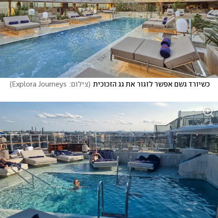
כשיורד גשם אפשר לזגור את גג הזכוכית
(
צילום:  Explora Journeys
)