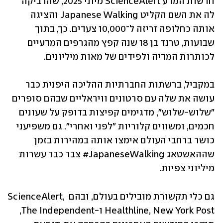
חדשות המדע ScienceAlert מיוני 2025, שהדביקה 
לה את השם הקליט Japanese Walking והציגה 
אותה כחלופה זריזה ל־10,000 צעדים. כך, בתוך 
שבועות, טרנד בן 18 שנה קפץ מהגרפים המדעיים 
לכותרות המדיה ולפידים של מאות מיליונים.
במקביל, ברשתות החברתיות ההליכה היפנית כבר 
עושה את שלה עם סרטונים וויראליים שבהם סופרים 
"שלוש-שלוש", מדגימים קפיצות בדופק על שעונים 
חכמים, ומשווים קלוריות "לפני ואחרי". גם משפיעני 
כושר ברחבי העולם אימצו אותה במהירות בזמן 
שההאשטאג ‎#JapaneseWalking צבר כבר עשרות 
מיליוני צפיות.
גם כלי תקשורת מובילים בעולם, ובהם ScienceAlert, 
Healthline, New York Post ו-The Independent, 