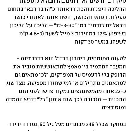
סיקרו בחודשים האחרונים בהרחבה את תופעת 
ההליכה היפנית והכתירו אותה כ"הדבר הבא" בתחום 
פעילות הפנאי והכושר, והשוו אותה לאתגרי כושר 
ויראליים קודמים כמו "12-3-30" – הליכה על הליכון 
בשיפוע 12%, במהירות 3 מייל לשעה (כ-4.8 ק"מ 
לשעה), במשך 30 דקות.
לטענת המומחים, היתרון הגדול הוא הדרגתיות - 
המעבר המתמיד בין מאמץ להתאוששות מגביר את 
הדופק בלי להעמיס על המפרקים, ולכן מתאים גם 
למתאמנים מתחילים או למי שחזרו מפציעה. מצד שני, 
כ-22 אחוז מהמשתתפים במקור פרשו לפני תום 
התכנית — תזכורת לכך שגם אימון "קל" דורש התמדה 
ומוטיבציה.
במחקר שכלל 246 מבוגרים מעל גיל 60, נמדדה ירידה 