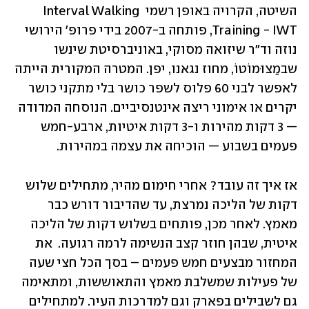
השיטה, הקרויה באופן רשמי Interval Walking 
Training - IWT, פותחה ב-2007 בידי פרופ׳ הירושי 
נוזה וד״ר שיזואה מסוקי, באוניברסיטת שינשו 
שבמַצוּמוֹטוֹ, מחוז נגאנו, יפן. המטרה המקורית הייתה 
לאפשר לבני 60 פלוס לשפר כושר בלי מתקני כושר 
יקרים או אימוני ריצה אינטנסיביים. הנוסחה המדודה 
— 3 דקות מהירות ו-3 דקות איטיות, ארבע-חמש 
פעמים בשבוע — הוכיחה את עצמה במהירות.
אז איך זה עובד? אחרי חימום מהיר, מתחילים שלוש 
דקות של הליכה נמרצת, עד שהדיבור דורש כבר 
מאמץ. לאחר מכן, פותחים בשלוש דקות של הליכה 
איטית, שבהן חוזר קצב הנשימה לרמה רגועה.  את 
המחזור מבצעים חמש פעמים – בסך הכל חצי שעה 
של פעילות שמשלבת מאמץ והתאוששות, ומתאימה 
גם לשבילים בפארק וגם למדרכות העיר. למתחילים 