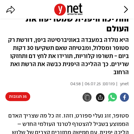
3 דקות להזיע, 3 דקות לנשום: שיטת
ההליכה היפנית שמטריפה את
העולם
היא נולדה במעבדה באוניברסיטה ביפן, דורשת רק
סטופר ומסלול, ומבטיחה שאם תשקיעו 30 דקות
ביום - תשרפו קלוריות, תורידו את לחץ דם ותחזקו
שרירים. כך ההליכה היפנית כבשה את הרשת ואת
הרחוב
ynet
| פורסם:
06.07.25 | 04:58
35 תגובות
סטופר, זוג נעלי ספורט, וזהו. זה כל מה שצריך האדם 
הממוצע בשביל להצטרף לטרנד העולמי החדש – 
הליכה יפנית. עם חמישה מחזורים קצרים של שלוש 