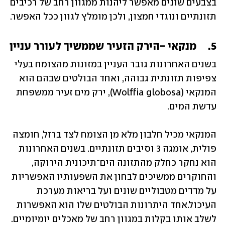
בצבעים שונים מאפשר ליהנות ממגוון רחב של רכיבים 
תזונתיים ונוגדי חמצון, ולכן מומלץ לגוון ככל האפשר.
5.	מנקאי -הירק הזעיר שממשיך לעורר עניין
בשנים האחרונות גובר העניין במזונות מהצומח בעלי 
צפיפות תזונתית גבוהה, ואחד הבולטים שבהם הוא 
המנקאי (Wolffia globosa), ירק מים זעיר ממשפחת 
עדשת המים.
המנקאי מכיל חלבון מלא מן הצומח לצד ברזל, חומצה 
פולית, אומגה 3 וסיבים תזונתיים. בשנים האחרונות 
הוא נחקר כחלק מהתזונה הים־תיכונית הירוקה, 
והחוקרים ממשיכים לבחון את השפעותיו האפשריות 
על מדדים מטבוליים שונים ועל בריאות מערכת 
העיכול.אחד היתרונות הבולטים שלו הוא האפשרות 
לשלב אותו בקלות במגוון רחב של מאכלים יומיומיים. 