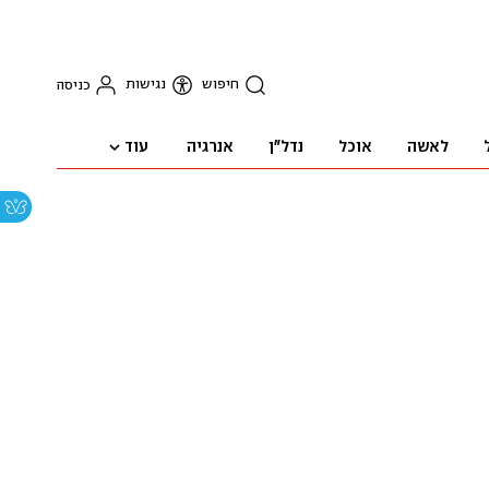
חיפוש
נגישות
כניסה
עוד
לאשה
אוכל
נדל"ן
אנרגיה