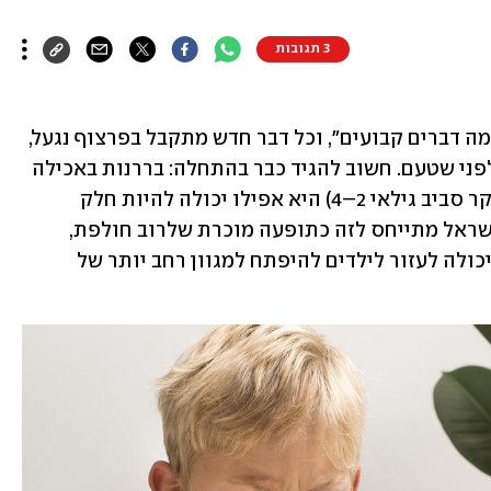
3 תגובות
רוב ההורים מכירים את זה: הילד אוכל "כמה דברים קבועים", וכל דבר חדש מתקבל בפרצוף נגעל, 
דחיפה של הצלחת או "לא טעים לי" עוד לפני שטעם. חשוב להגיד כבר בהתחלה: בררנות באכילה 
היא תופעה שכיחה מאוד, ובגיל הרך (בעיקר סביב גילאי 2–4) היא אפילו יכולה להיות חלק 
נורמלי מההתפתחות. משרד הבריאות בישראל מתייחס לזה כתופעה מוכרת שלרוב חולפת, 
ומדגיש שגישה רגועה ו"האכלה קשובה" יכולה לעזור לילדים להיפתח למגוון רחב יותר של 