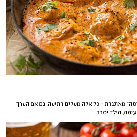
ריח, מרקם, עצמות/גידים, או "חוויית לעיסה" מאתגרת - כל אלה מעלים רתיעה. גם אם הערך 
ימה, הילד יסרב.