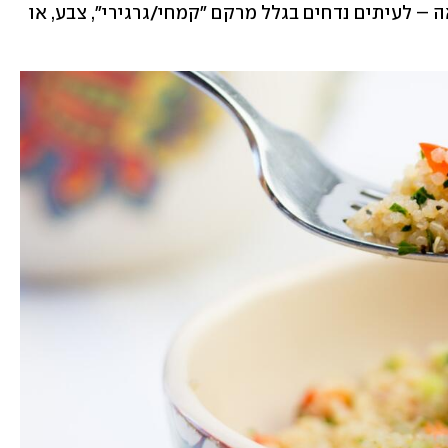
עדשים/חומוס/שעועית, אורז מלא/קינואה – לעיתים נדחים בגלל מרקם "קמחי/גרגירי", צבע, או 