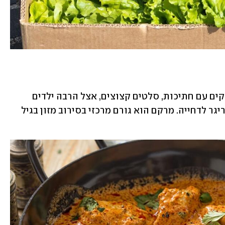
תבשילים, קציצות "עם דברים בפנים", מרקים עם חתיכות, סלטים קצוצים, אצל הרבה ילדים 
אי-הוודאות ("מה זה הגוש הזה?") היא טריגר לדחייה. מרקם הוא גורם מרכזי בסירוב מזון בגיל 