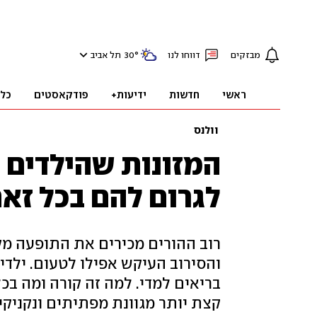
מבזקים
דווחו לנו
°
30
תל אביב
ראשי
חדשות
ידיעות+
פודקאסטים
כל
וולנס
המזונות שהילדים ש
לגרום להם בכל זא
רוב ההורים מכירים את התופעה מק
והסירוב העיקש אפילו לטעום. ילדי
בריאים למדי. למה זה קורה ומה 
קצת יותר מגוונת מפתיתים ונקניקי