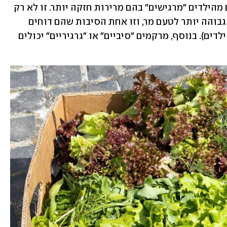
ברוקולי, כרובית, קייל, עלים ירוקים, רבים מהילדים "מרגישים" בהם מרירות חזקה יותר. זו לא רק 
דרמה: אצל ילדים קיימת לעיתים רגישות גבוהה יותר לטעם מר, וזו אחת הסיבות שהם דוחים 
ירקות מסוימים (זה גם משתנה גנטית בין ילדים). בנוסף, מרקמים "סיביים" או "גרגיריים" יכולים 