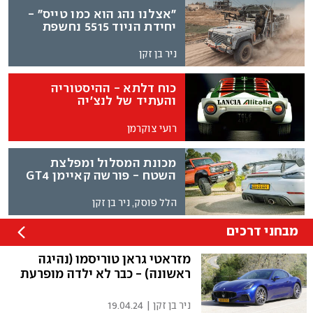
"אצלנו נהג הוא כמו טייס" -
יחידת הניוד 5515 נחשפת
ניר בן זקן
כוח דלתא - ההיסטוריה
והעתיד של לנצ'יה
רועי צוקרמן
מכונת המסלול ומפלצת
השטח - פורשה קאיימן GT4
RS מול פורד ברונקו ראפטור
הלל פוסק, ניר בן זקן
מבחני דרכים
מזראטי גראן טוריסמו (נהיגה
ראשונה) - כבר לא ילדה מופרעת
ניר בן זקן
|
19.04.24