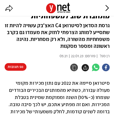
סיטרואן C4 X (סיבוב בזק) –
מתחברת שוב למשפחתיות
גרסת הסדאן לסיטרואן C4 האצ'בק עשויה להיות זו
שתסייע למותג הצרפתי לחזק את מעמדו גם בקרב
משפחתיות מהשורה, ולא רק מסחריות. נהיגה
ראשונה ומספר מסקנות
רן סגל
| פורסם:
22.01.23 | 05:21
50 תגובות
סיטרואן סיימה את 2022 עם נתון מכירות מקומי 
מעולה עבורה, כשהיא מהמותגים הבכירים הבודדים 
שצמחו (כ-10%) השנה וממוקמת שמינית בטבלת 
המכירות. ואם זה מפתיע אתכם, יש לכך סיבה טובה. 
בדומה לשנים קודמות, לחלק משמעותי של מכירות 