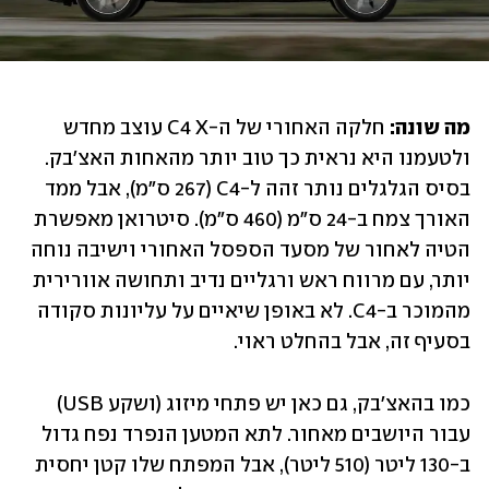
מה שונה:
 חלקה האחורי של ה-C4 X עוצב מחדש 
ולטעמנו היא נראית כך טוב יותר מהאחות האצ'בק. 
בסיס הגלגלים נותר זהה ל-C4 (267 ס"מ), אבל ממד 
האורך צמח ב-24 ס"מ (460 ס"מ). סיטרואן מאפשרת 
הטיה לאחור של מסעד הספסל האחורי וישיבה נוחה 
יותר, עם מרווח ראש ורגליים נדיב ותחושה אוורירית 
מהמוכר ב-C4. לא באופן שיאיים על עליונות סקודה 
בסעיף זה, אבל בהחלט ראוי.
כמו בהאצ'בק, גם כאן יש פתחי מיזוג (ושקע USB) 
עבור היושבים מאחור. לתא המטען הנפרד נפח גדול 
ב-130 ליטר (510 ליטר), אבל המפתח שלו קטן יחסית 