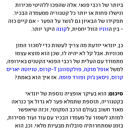
ביותר של רכבי פנאי. אלה שהפכו ללהיטי מכירות 
ונישלו פחות או יותר כל קטגוריה ממעמדה הבכיר. 
תפקידו של הבאיון גם לגשר על הפער - אם קיים כזה 
- בין ה
ווניו
 הזול יחסית, ל
קונה
 היקר יותר.
כן, יונדאי יודעת מה צריך לעשות כדי למכור המון 
מכוניות. אבל קל לא יהיה לו, שכן הוא מוצא עצמו 
מתמודד עם העלית של רכבי הפנאי הקטנים באירופה, 
למשל 
אופל מוקה, פולקסווגן T-קרוס, טויוטה יאריס 
קרוס
, 
ניסאן ג'וק ופורד פומה
. אז איך הוא באמת?
סיכום:
 הוא בעיקר אופציה נוספת של יונדאי 
בקטגוריה, תוספת שתמלא פער לא גדול אך כנראה 
מאוד חשוב בעולם הרכב המקומי, וכזה שיאפשר 
למותג לשמור על מעמדו הבכיר עם עוד ועוד מסירות, 
בזמן שמתחרותיה סובלות מבעיות מלאי. וכן, הוא 