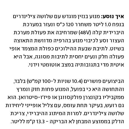
איך נוסע:
 מנוע בנזין מוגדש עם שלושה צילינדרים 
בנפח 1.0 ליטר משחרר 120 כ"ס ונעזר במערכת 
היברידית קלה (48V) שמרחיבה את פעולת מערכת 
העצור וסע לכיבוי מנוע בהרפיה מדוושת התאוצה 
בשיוט. לתיבת שבעת ההילוכים כפולת המצמד אופי 
פעולה חלק ונעים יחסית לתיבות מסוגה, אבל היא 
איטית מדי בתגובותיה במצב אוטומטי וידני.
הביצועים פושרים (10.4 שניות ל-100 קמ"ש) בלבד, 
והתחושה היא כי בפועל, המנוע פחות חזק ונמרץ 
ממקביליו בקונצרן פולקסווגן או פיז'ו-סיטרואן. הוא 
גם רועש, בעיקר תחת עומס, עם צליל אופייני ליחידות 
שלושה צילינדרים. למרות המיתוג ההיברידי, צריכת 
הדלק בממוצע המבחן לא הבריקה - 13.3 ק"מ לליטר.