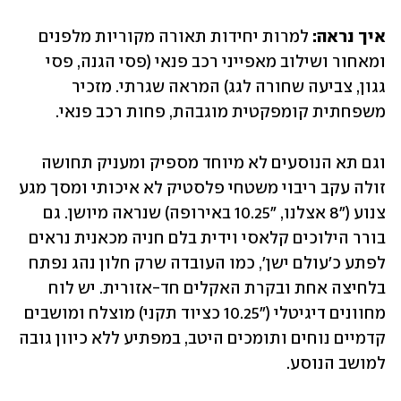
איך נראה:
 למרות יחידות תאורה מקוריות מלפנים 
ומאחור ושילוב מאפייני רכב פנאי (פסי הגנה, פסי 
גגון, צביעה שחורה לגג) המראה שגרתי. מזכיר 
משפחתית קומפקטית מוגבהת, פחות רכב פנאי.
וגם תא הנוסעים לא מיוחד מספיק ומעניק תחושה 
זולה עקב ריבוי משטחי פלסטיק לא איכותי ומסך מגע 
צנוע ("8 אצלנו, "10.25 באירופה) שנראה מיושן. גם 
בורר הילוכים קלאסי וידית בלם חניה מכאנית נראים 
לפתע כ'עולם ישן', כמו העובדה שרק חלון נהג נפתח 
בלחיצה אחת ובקרת האקלים חד-אזורית. יש לוח 
מחוונים דיגיטלי ("10.25 כציוד תקני) מוצלח ומושבים 
קדמיים נוחים ותומכים היטב, במפתיע ללא כיוון גובה 
למושב הנוסע.