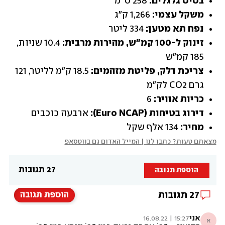
בסיס גלגלים:
 258 ס"מ
משקל עצמי:
 1,266 ק"ג
נפח תא מטען:
 334 ליטר
זינוק ל-100 קמ"ש, מהירות מרבית: 
10.4 שניות, 
185 קמ"ש
צריכת דלק, פליטת מזהמים:
 18.5 ק"מ לליטר, 121 
גרם CO2 לק"מ
כריות אוויר:
 6
דירוג בטיחות (Euro NCAP):
 ארבעה כוכבים
מחיר:
 134 אלף שקל
מצאתם טעות? כתבו לנו | המייל האדום גם בווטסאפ
27 תגובות
הוספת תגובה
27
תגובות
הוספת תגובה
אני
15:27 | 16.08.22
א