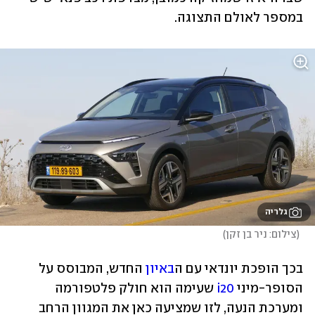
במספר לאולם התצוגה. 
גלריה
(
צילום: ניר בן זקן
)
בכך הופכת יונדאי עם ה
באיון
 החדש, המבוסס על 
הסופר-מיני 
i20
 שעימה הוא חולק פלטפורמה 
ומערכת הנעה, לזו שמציעה כאן את המגוון הרחב 