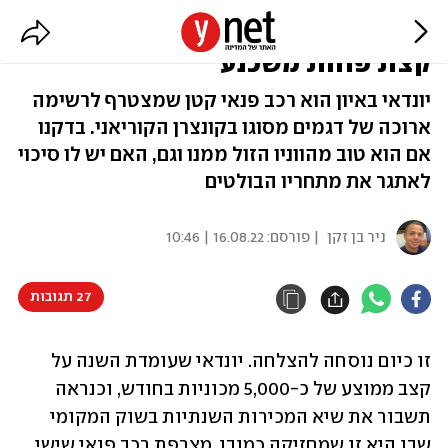
יונדאי באיון (מבחן ראשון) - הפעם
קצת פחות משכנע
יונדאי באיון הוא רכב פנאי קטן שמצטרף לרשימה
ארוכה של דגמים מסוגו בקונצרן הקוריאני. בדקנו
אם הוא טוב מהווניו הזול ממנו וגם, האם יש לו סיכוי
לאתגר את מתחריו הבולטים
ניר בן זקן
| פורסם:
16.08.22 | 10:46
27 תגובות
זו כיום נוסחה להצלחה. יונדאי שעומדת השנה על 
קצב ממוצע של כ-5,000 מכוניות בחודש, וכנראה 
תשבור את שיא המכירות השנתיות בשוק המקומי 
שבו היא זו שמחזיקה כמובן, מצרפת רכב פנאי שישי 