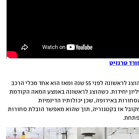
 פורד טרנזיט הוצג לראשונה לפני 55 שנה ומאז הוא אחד מכלי הרכב 
המסחריים הנמכרים בעולם עם שמונה מיליון יחידות. כשהוצג לראשונה באמצע המאה הקודמת 
הוא שינה באופן דרמטי את שוק הובלת הסחורות באירופה, שכן יכולותיו הדינמיות 
והבטיחותיות היו טובות משמעותית מהמקובל אז בקטגוריה, תוך שהוא מאפשר הובלת סחורות 
תחת. 