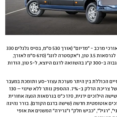
כבעבר, הטרנזיט המעודכן יוצע בשלושה אורכי מרכב - "מדיום" (אורך 530 ס"מ, בסיס גלגלים 330 
ס"מ) או "לונג" (598 ו-375 ס"מ בהתאמה) לגרסאות 3.5 טון, ו"אקסטרה לונג" (670 ס"מ לאורך, 
375 ס"מ בסיס גלגלים) עם כושר העמסה גבוה ב-300 ק"ג בהשוואה לדגם היוצא, ל-5 טון, הודות 
מנוע 2.0 ליטר טורבו דיזל עבר סדרת שינויים הכוללת בין היתר מערכת עצור-סע ותומכת במעבר 
להגה בתגבור חשמלי, עם צמצום מובטח של צריכת הדלק ב-7%. ההספק נותר ללא שינוי – 130 
כ"ס בגרסת הנעה קדמית בשידוך לתיבת שישה הילוכים ידנית, 170 כ"ס בגרסאות הנעה אחורית 
עם תיבת שישה הילוכים ידנית או 10 הילוכים אוטומטית חדשה (שישה בדגם הקודם). בורר נהיגה 
מאפשר בחירה בין ארבעה מצבים: "חסכוני", "רגיל", "כביש חלק" ו"גרירה" המשנים את אופי 