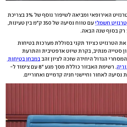
 מערכת היברידית קלה (48V) המוצעת הטרנזיט האירופאי ומביאה לשיפור נוסף של 3% בצריכת 
טרנזיט חשמלי
 עם טווח נסיעה של 350 ק"מ בין טעינות, 
רק בסוף שנה הבאה.
 פורד מציידת את הטרנזיט כציוד תקני בסוללת מערכות בטיחות 
מתקדמות לרבות בלימה אוטונומית, תיקון סטייה מנתיב, בקרת שיוט אדפטיבית והתרעת 
מסחרי הגדול היחידה שזכה לציון זהב 
במבחן בטיחות 
. רשימת האבזור כוללת מסך מגע "8 עם צימוד ל-