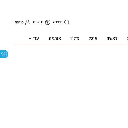
חיפוש
נגישות
כניסה
עוד
לאשה
אוכל
נדל"ן
אנרגיה