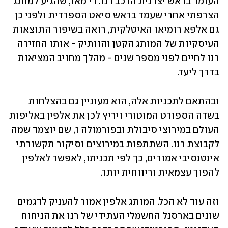
העומד בראש יצרנית הרכב רנו. די מאו, שהגיע למותג 
הצרפתי אחרי שעמד בראש סיאט הספרדית ולפני כן 
גם אלפא רומיאו האיטלקית, רואה בשיפור התוצאות 
העיסקיות של המותג הקטן והוותיק - אותו החזירה 
רנו לחיים לפני מספר שנים - מהלך מחויב המציאות 
בדרך ליעד.
ובהתאם לתכניות אלה, הוא מעוניין גם בהצלחות 
בשדה הספורט המוטורי ויריץ לכן את אלפין באליפות 
העולם במירוצי סיבולת ובפורמולה 1, שם יוצמד שמה 
לקבוצת רנו. השתתפות במירוצים וסיקור תקשורתי 
אינטנסיבי אמורים, כך לפי תכניתו, לאפשר לאלפין 
להפוך עצמאית וריווחית יותר.
וזה עוד לא הכל. המותג אלפין אמור להעניק לדגמים 
שונים בארסנל החשמלי העתידי של רנו את הניחוח 