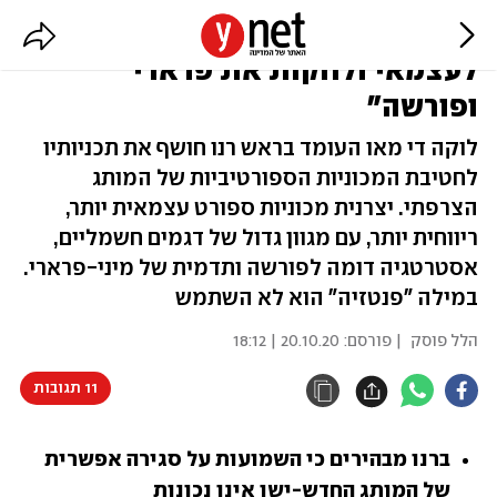
"מותג אלפין צריך לגדול, להפוך
לעצמאי ולחקות את פרארי
ופורשה"
לוקה די מאו העומד בראש רנו חושף את תכניותיו
לחטיבת המכוניות הספורטיביות של המותג
הצרפתי. יצרנית מכוניות ספורט עצמאית יותר,
ריווחית יותר, עם מגוון גדול של דגמים חשמליים,
אסטרטגיה דומה לפורשה ותדמית של מיני-פרארי.
במילה "פנטזיה" הוא לא השתמש
הלל פוסק
| פורסם:
20.10.20 | 18:12
11 תגובות
ברנו מבהירים כי השמועות על סגירה אפשרית 
של המותג החדש-ישן אינן נכונות