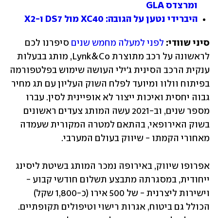
ומרצדס GLA
היברידי נטען על הגובה: XC40 מול DS7 ו-X2
סיני שוודי:
לפני למעלה מחמש שנים
 סיפרנו לכם 
לראשונה על רכב מתוצרת Lynk&Co, מותג בבעלות 
ענקית הרכב הסינית ג'ילי העושה שימוש בפלטפורמה 
בפיתוח וולוו ומיועד לפלח השוק העליון עם תג מחיר 
גבוה יחסית ואיכות ייצור לא אופיינית לסין. עברו 
מספר שנים, וב-2021 עשה המותג צעדים ראשונים 
בשוק האירופאי, בהתאם למטרה המקורית שעמדה 
מאחורי הקמתו - שיווק בעולם המערבי.
אפרופו שיווק, באירופה נמכר המותג בשיטת ליסינג 
ייחודית, במסגרתה מתבצע תשלום חודשי קבוע - 
וישירות ליצרנית - של 500 אירו (כ-1,800 שקל) 
הכולל גם ביטוח, אגרות רישוי וטיפולים תקופתיים. 