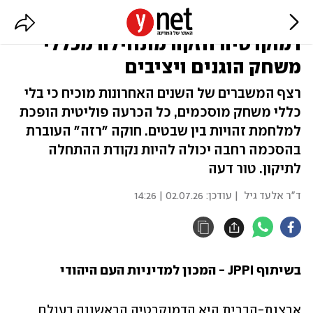
האתגר ליום שאחרי הבחירות:
דמוקרטיה חזקה מתחילה מכללי
משחק הוגנים ויציבים
רצף המשברים של השנים האחרונות מוכיח כי בלי
כללי משחק מוסכמים, כל הכרעה פוליטית הופכת
למלחמת זהויות בין שבטים. חוקה ״רזה״ העוברת
בהסכמה רחבה יכולה להיות נקודת ההתחלה
לתיקון. טור דעה
ד"ר אלעד גיל
| עודכן:
02.07.26 | 14:26
בשיתוף JPPI - המכון למדיניות העם היהודי
ארצות-הברית היא הדמוקרטיה הראשונה בעולם 