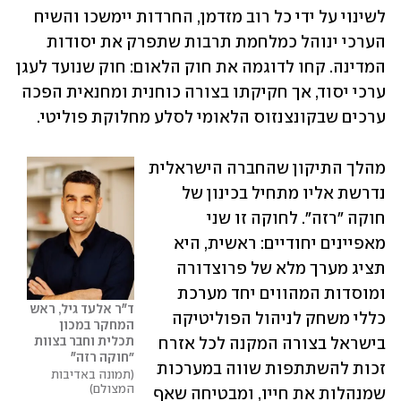
לשינוי על ידי כל רוב מזדמן, החרדות יימשכו והשיח 
הערכי ינוהל כמלחמת תרבות שתפרק את יסודות 
המדינה. קחו לדוגמה את חוק הלאום: חוק שנועד לעגן 
ערכי יסוד, אך חקיקתו בצורה כוחנית ומחנאית הפכה 
ערכים שבקונצנזוס הלאומי לסלע מחלוקת פוליטי. 
מהלך התיקון שהחברה הישראלית 
נדרשת אליו מתחיל בכינון של 
חוקה ״רזה״. לחוקה זו שני 
מאפיינים יחודיים: ראשית, היא 
תציג מערך מלא של פרוצדורה 
ומוסדות המהווים יחד מערכת 
ד"ר אלעד גיל, ראש 
כללי משחק לניהול הפוליטיקה 
המחקר במכון 
תכלית וחבר בצוות 
בישראל בצורה המקנה לכל אזרח 
״חוקה רזה"
זכות להשתתפות שווה במערכות 
תמונה באדיבות 
המצולם
שמנהלות את חייו, ומבטיחה שאף 