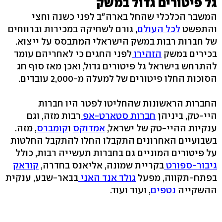
גל פיטורים גדול במשק
המשבר הכלכלי שהחל בארה"ב לפני כשנה וחצי
והתפשט
לכל העולם
, גורם לשחיקה במכירות וברווחים
של חברות רבות במשק הישראלי המתבסס על ייצוא.
בכירים במשק
הזהירו
לפני החגים כי לאחריהם עומד
להתרחש בישראל גל פיטורים גדול, ואכן מאז סוף חג
הסוכות החלו פיטורים של למעלה מ-2,000 עובדים.
החברות הראשונות שהחליטו לפטר היו חברות
היי-טק, ביניהן
חברות סטארט-אפ
רבות מזה, וגם
ענקיות ההיי-טק של ישראל,
אמדוקס
ו
קומברס
, מזה.
בשבועיים האחרונים התקבלו החלו להתקבל החלטות
על פיטורים המוניים גם בחברות תעשייה רבות, כולל
גיבור-ספורט
בקריית שמונה, אליאנס בחדרה,
קודאק
בפתח-תקווה, מפעל
גולד אנד האני
בבאר-שבע, ענקית
ההשקייה
נטפים
, ועוד ועוד.