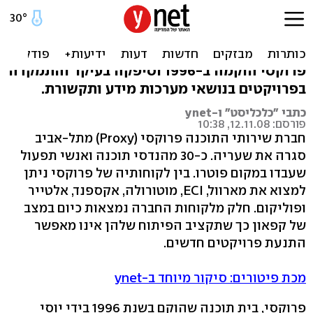
בית התוכנה פרוקסי נסגר. 30
עובדים פוטרו
פרוקסי הוקמה ב-1996 וסיפקה בעיקר והתמקדה
בפרויקטים בנושאי מערכות מידע ותקשורת.
כתבי "כלכליסט" ו-ynet
פורסם: 12.11.08, 10:38
חברת שירותי התוכנה פרוקסי (Proxy) מתל-אביב
סגרה את שעריה. כ-30 מהנדסי תוכנה ואנשי תפעול
שעבדו במקום פוטרו. בין לקוחותיה של פרוקסי ניתן
למצוא את מארוול, ECI, מוטורולה, אקספנד, אלטייר
ופוליקום. חלק מלקוחות החברה נמצאות כיום במצב
של קפאון כך שתקציב הפיתוח שלהן אינו מאפשר
התנעת פרויקטים חדשים.
מכת פיטורים: סיקור מיוחד ב-ynet
פרוקסי, בית תוכנה שהוקם בשנת 1996 בידי יוסי