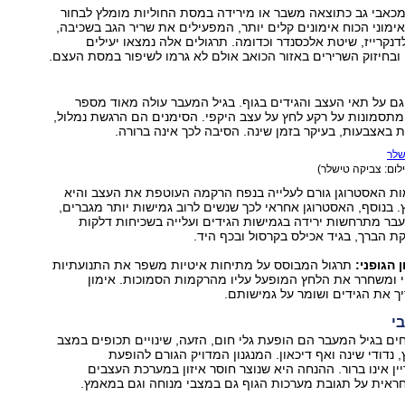
מכאבי גב כתוצאה משבר או מירידה במסת החוליות מומלץ לבחור
ימוני הכוח אימונים קלים יותר, המפעילים את שריר הגב בשכיבה,
לדנקרייז, שיטת אלכסנדר וכדומה. תרגולים אלה נמצאו יעילים
בחיזוק השרירים באזור הכואב אולם לא גרמו לשיפור במסת העצם.
ם על תאי העצב והגידים בגוף. בגיל המעבר עולה מאוד מספר
תסמונות על רקע לחץ על עצב היקפי. הסימנים הם הרגשת נמלול,
ת באצבעות, בעיקר בזמן שינה. הסיבה לכך אינה ברורה.
לום: צביקה טישלר)
מות האסטרוגן גורם לעלייה בנפח הרקמה העוטפת את העצב והיא
. בנוסף, האסטרוגן אחראי לכך שנשים לרוב גמישות יותר מגברים,
בר מתרחשות ירידה בגמישות הגידים ועלייה בשכיחות דלקות
קת הברך, בגיד אכילס בקרסול ובכף היד.
 הגופני:
תרגול המבוסס על מתיחות איטיות משפר את התנועתיות
 ומשחרר את הלחץ המופעל עליו מהרקמות הסמוכות. אימון
ך את הגידים ושומר על גמישותם.
בי
ם בגיל המעבר הם הופעת גלי חום, הזעה, שינויים תכופים במצב
 נדודי שינה ואף דיכאון. המנגנון המדויק הגורם להופעת
ן אינו ברור. ההנחה היא שנוצר חוסר איזון במערכת העצבים
חראית על תגובת מערכות הגוף גם במצבי מנוחה וגם במאמץ.