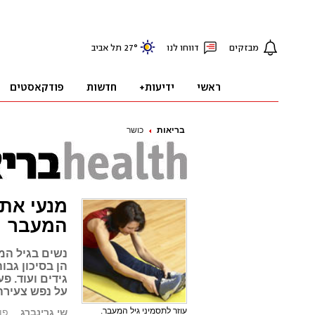
בריאות
כושר
מנעי את 
המעבר
נשים בגיל המ
הן בסיכון גב
גידים ועוד. פ
על נפש צעירה 
עוזר לתסמיני גיל המעבר.
שי גרינברג
פורסם: