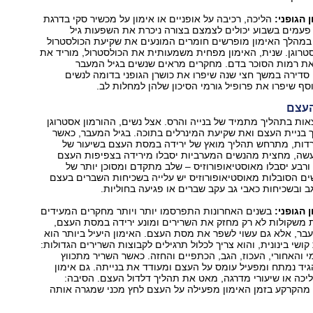
 הגופני:
הליכה, רכיבה על אופניים או אימון על מכשיר סקי בדרגת
קושי בינונית ‭5-3 פעמים בשבוע יכולים לצמצם בצורה ניכרת את השפעות גיל
במהלך האימון מופרשים חומרים המונעים את שקיעת הכולסטרול
רוגן. שנית, האימון מפחית משמעותית את הכולסטרול, מוריד את
את רמות הסוכר בדם. מחקרים מראים שנשים בגיל המעבר
דירה במשך חצי שנה שיפרו את כושרן הגופני בדומה לנשים
וסף שיפרו את פרופיל גורמי הסיכון שלהן למחלות לב.
העצם
ות בתהליך מתמיד של בנייה והרס. אצל נשים, ההורמון אסטרוגן
 בניית העצם ואת שקיעת המינרלים בתוכה. בגיל המעבר, כאשר
ורדות, מתרחש תהליך מואץ של ירידה במסת העצם בשיעור של
ה. למעשה, מחצית מהנשים המערביות יסבלו מירידה בצפיפות העצם
ורבע יסבלו מאוסטיאופורוזיס – שלב מתקדם ומסוכן יותר של
ם הסובלות מאוסטיאופורוזיס יש עלייה בשכיחות השברים בעצם
גב ובשכיחות כאבי גב עקב שברים או פגיעה בחוליות.
 הגופני:
בשנים האחרונות התפרסמו יותר ויותר מחקרים המעידים
 משקולות לא רק מחזק את השרירים ומונע ירידה במסת העצם,
עבר, אלא גם עשוי לשפר את מסת העצם. האימון היעיל ביותר הוא
קושי בינונית, והוא צריך לכלול תרגילים לקבוצות השרירים הגדולות:
י והאחורי, העכוז, הגב, הכתפיים והחזה. כאשר השריר מתכווץ
יד נמתח ומפעיל עומס על העצם ומעודד את בנייתה. גם אימון
הליכה או שיעורי מדרגה, מאט את תהליך דלדול העצם. הסיבה:
 מהקרקע בזמן האימון מפעילה על העצם לחץ מכני שמגרה אותה