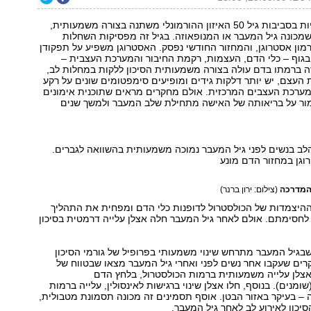
אצל נשים מערביות בסביבות גיל 50 האיזון ההורמונלי משתנה בצורה משמעותית,
שמכונה גיל המעבר או המנופאוזה. בגיל זה מפסיקות השחלות
ון אסטרוגן, והמחזור החודשי נפסק. האסטרוגן משפיע על תפקודן
בגוף – כלי הדם, העצמות, רקמת החיבור והמערכת העצבית –
ה ברמתו בדם עולה בצורה משמעותית הסיכון ללקות במחלות לב,
העצם, יש יותר דלקות גידים ומופיעים סימפטומים שונים על רקע
 מערכת העצבים המרכזית. אולם מחקרים מראים שתוכנית אימונים
מור על בריאותה של האישה מתחילת שלב המעבר ולמשך שנים
לב בנשים לפני גיל המעבר נמוכה משמעותית בהשוואה לגברים.
וגן במחזור הדם מונע
 המדרכה
(צילום: ירון ברנר)
ההיצמדות של הכולסטרול לדופנות כלי הדם ומפחית את התהליך
לחסימתם. אולם לאחר גיל המעבר חלה אצלן עלייה דרמטית בסיכון
בגיל המעבר מתרחש שינוי משמעותי בפרופיל של גורמי הסיכון
ים שעקבו אחר נשים לפני ואחרי גיל המעבר מצאו שבטווח של
צלן עלייה משמעותית ברמות הכולסטרול, בלחץ הדם
ובטריגליצרידים (שומנים‭.(‬ בנוסף, חלו אצלן שינוי ברגישות לאינסולין, עלייה ברמות
 – בעיקר באזור הבטן. אוסף תסמינים זה מכונה תסמונת מטבולית,
יכון לאירוע לב לאחר גיל המעבר.