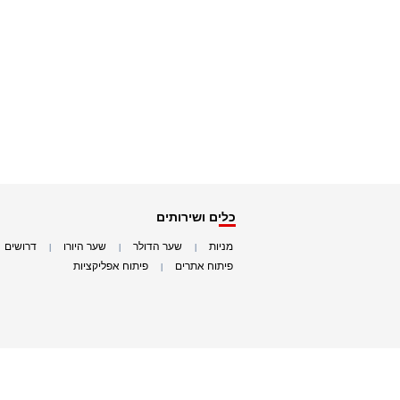
כלים ושירותים
מניות
שער הדולר
שער היורו
דרושים
|
|
|
|
פיתוח אתרים
פיתוח אפליקציות
|
|