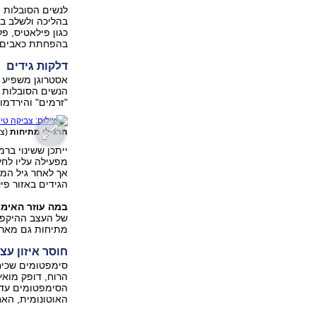
לנשים הסובלות 
בהליכה ולשלב בא
כגון פילאטיס, פ
בהפחתת כאבים ו
דלקות גידים
אסטרוגן משפיע ג
הנשים הסובלות מ
"זרמים" והירדמו
תרגילי מתיחות
(צי
ייתכן ששינוי בר
מפעילה עליו לחץ
אך לאחר גיל המע
הגידים באזור פי
במה עוזר האימון
של העצב ההיקפי
מתיחות גם מארי
חוסר איזון עצ
סימפטומים שכיחי
הרוח, דופק מואץ,
הסימפטומים עדיי
האוטונומית, הא