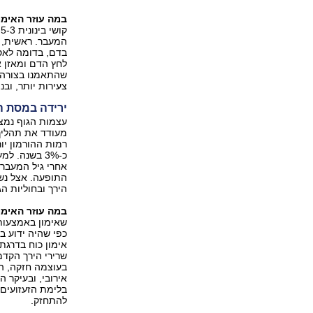
במה עוזר האימון
‬
המעבר. ראשית, 
בדם, בדומה לאסט
לחץ הדם ומאזן 
שהתאמנו בצורה ס
צעירות יותר, ובנ
ירידה במסת 
עצמות הגוף נמצא
מעודד את תהליך
רמות ההורמון י
כ‭3%-‬ בשנ
אחרי גיל המעבר 
התופעה. אצל נשי
הירך ובחוליות ה
במה עוזר האימון
שאימון באמצעות
כפי שהיה ידוע ב
אימון כוח בדרגת 
שרירי הירך הקדמ
בעוצמה חזקה, הג
אירובי, ובעיקר 
בלימת הזעזועים
להתחזק.