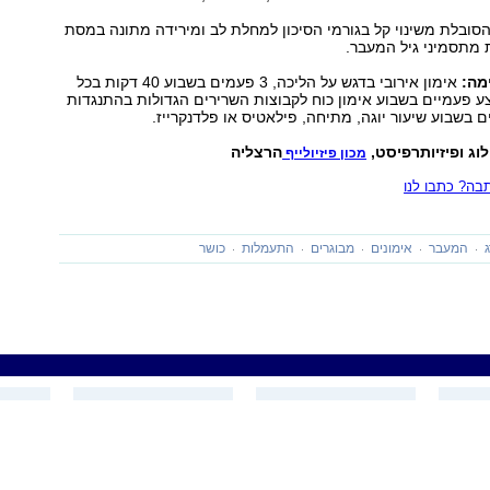
ובלת משינוי קל בגורמי הסיכון למחלת לב ומירידה מתונה במסת
 מתסמיני גיל המעבר.
מה:
אימון אירובי בדגש על הליכה, 3 פעמים בשבוע 40 דקות בכל
ע פעמיים בשבוע אימון כוח לקבוצות השרירים הגדולות בהתנגדות
ים בשבוע שיעור יוגה, מתיחה, פילאטיס או פלדנקרייז.
לוג ופיזיותרפיסט,
הרצליה
‭
מכון פיזיולייף
ה? כתבו לנו
המעבר
אימונים
מבוגרים
התעמלות
כושר