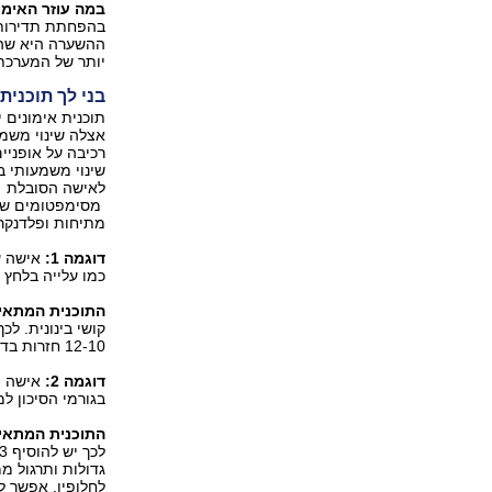
במה עוזר האימון
בהפחתת תדירות 
ההשערה היא שהת
יותר של המערכת
בני לך תוכנית
תוכנית אימונים 
אצלה שינוי משמע
רכיבה על אופניי
שינוי משמעותי בפ
לאישה הסובלת
מסימפטומים של ג
מתיחות ופלדנקרי
דוגמה ‭:1‬
אישה עם
כמו עלייה בלחץ 
התוכנית המתאי
‭12-10‬ חזרות בדרגת קושי בינונית.
דוגמה ‭:2‬
אישה הס
בגורמי הסיכון ל
התוכנית המתאי
לחלופין, אפשר ל