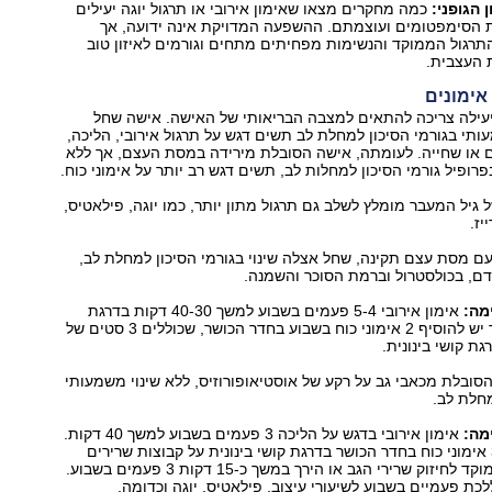
 הגופני:
כמה מחקרים מצאו שאימון אירובי או תרגול יוגה יעילים
הסימפטומים ועוצמתם. ההשפעה המדויקת אינה ידועה, אך
רגול הממוקד והנשימות מפחיתים מתחים וגורמים לאיזון טוב
 העצבית.
 אימונים
יעילה צריכה להתאים למצבה הבריאותי של האישה. אישה שחל
ותי בגורמי הסיכון למחלת לב תשים דגש על תרגול אירובי, הליכה,
ם או שחייה. לעומתה, אישה הסובלת מירידה במסת העצם, אך ללא
רופיל גורמי הסיכון למחלות לב, תשים דגש רב יותר על אימוני כוח.
יל המעבר מומלץ לשלב גם תרגול מתון יותר, כמו יוגה, פילאטיס,
יז.
 מסת עצם תקינה, שחל אצלה שינוי בגורמי הסיכון למחלת לב,
דם, בכולסטרול וברמת הסוכר והשמנה.
מה:
אימון אירובי ‭5-4‬ פעמים בשבוע למשך ‭40-30‬ דקות בדרגת
קושי בינונית. לכך יש להוסיף 2 אימוני כוח בשבוע בחדר הכושר, שכוללים 3 סטים של
ובלת מכאבי גב על רקע של אוסטיאופורוזיס, ללא שינוי משמעותי
מחלת לב.
מה:
אימון אירובי בדגש על הליכה 3 פעמים בשבוע למשך 40 דקות.
לכך יש להוסיף 3 אימוני כוח בחדר הכושר בדרגת קושי בינונית על קבוצות שרירים
גדולות ותרגול ממוקד לחיזוק שרירי הגב או הירך במשך כ‭15-‬ דקות 3 פעמים בשבוע.
לכת פעמיים בשבוע לשיעורי עיצוב, פילאטיס, יוגה וכדומה.