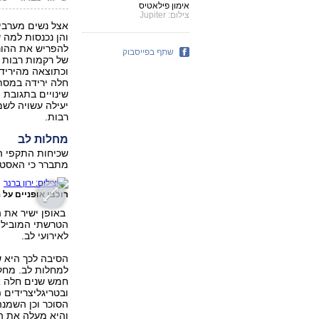
אימון פילאטיס
צילום: Jupiter
והן נכנסות למה 
להפריש את ההורמ
שתף בפייסבוק
של רקמות רבות 
וכתוצאה מהיריד
חלה ירידה במסת 
שינויים בתגובת
יעילה עשויה לש
רבות.
מחלות לב
שכיחות התקפי ה
מתברר כי האסטר
רוכבי אופניים על
באופן ישיר את 
הטרשתי המוביל 
לאירועי לב.
הסיבה לכך היא ש
למחלות לב. מחקר
חמש שנים חלה א
הסוכר וכן השמנה
והיא מעלה את הס