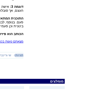
דוגמה ‭:3‬
אישה הס
העצם, אך סובלת
התוכנית המתאי
פעם. בנוסף, לבצ
בינונית וכן פעמי
הכותב הוא פיזיו
מצאתם טעות בכתב
תגיות:
שי גרינברג
מומלצים