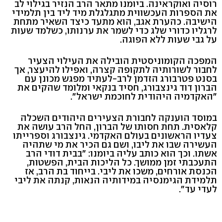
רוסיה ואוקראינה. ביומנו מתאר הרב הנזיר בגילוי לב
את הספרות העכשווית מתגלגלת מיד ליד בין תלמידי
הישיבה. כהערת אגב, הוא מתעד כיצד השאיר מתחת
לרגליו כדורי שלג כדי לשמר את ערנותו, כשלמד שעות
על גבי שעות ללא הפוגה.
המפכה הקומוניסטית הובילה את העילוי הצעיר
לחבור לשורותיה לתקופה קצרה, ואפילו להיעצר, אך
בסנט פטרבורג הזדמן לרב-לעתיד מפגש מכונן עם
הברון דוד גינצבורג, חסיד בנקאי ומלומד שהקים את
"האקדמיה היהודית לחוכמת ישראל".
במוסד הוענקה לחבורת הצעירים היהודים השכלה
קלאסית. תחת חסותו של הברון, החל הרב עושה את
צעדיו הראשונים בעולם האקדמי. גינצבורג וספרייתו
העשירה שבו את ליבו, ושם גם הכיר את מי שתהיה
אשתו. וכך הוא כותב עליה ביומנו: "בבית דודי הרב
התעכבתי זמן ממושך. כל הליכות הבית, הפשטות,
הכנסת אורחים, משכו את ליבי. בייחוד בת הרב, אז
תלמידת הגימנסיה במידותיה הנאות, קנתה את ליבי
לעדי עד".