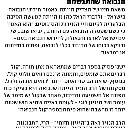
הנבואה שהתגשמה
משאת חייו של הצדיק הייתה, כאמור, חידוש הנבואה
בישראל - ולדברי הראל כהן זו הייתה למעשה הסיבה
הבלעדית לקיום חיי הנזירות והסיגופים: "הוא האמין
כי כשם שפסקה הנבואה עם החורבן, יביאו שובם של
עם ישראל לארצו והגאולה, לחידוש הנבואה בעם -
ודווקא בכוחו של הדיבור ככלי לנבואה, ופחות בחזיונות
או במראות.
ישנו פסוק בספר דברים שמתאר את מתן תורה: 'קול
דברים אתם שומעים, ותמונה אינכם רואים זולתי קול'.
בנוסף, יש את הביטוי המוכר יותר: 'רואים את הקולות'.
מסקנתו של הרב הנזיר הייתה שנבואה היא בעיקר כוח
הפונה אל השמיעה והדיבור, מאחר שבקול יש מימד של
עומק ושל היגיון לוגי - לעומת ראייה שהיא חוש שטוח
יותר. זו מחשבה שהוא פיתח בספר 'קול הנבואה".
הרב הנזיר ראה ב"היגיון חזותי" - קרי, התבוננות
בעולם וחיפוש אחר האל - מתכון בדוק לכפירה או