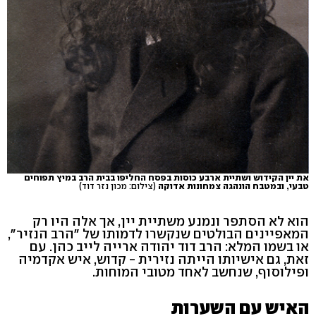
את יין הקידוש ושתיית ארבע כוסות בפסח החליפו בבית הרב במיץ תפוחים
טבעי, ובמטבח הונהגה צמחונות אדוקה
(צילום: מכון נזר דוד)
הוא לא הסתפר ונמנע משתיית יין, אך אלה היו רק
המאפיינים הבולטים שנקשרו לדמותו של "הרב הנזיר",
או בשמו המלא: הרב דוד יהודה ארייה לייב כהן. עם
זאת, גם אישיותו הייתה נזירית - קדוש, איש אקדמיה
ופילוסוף, שנחשב לאחד מטובי המוחות.
האיש עם השערות