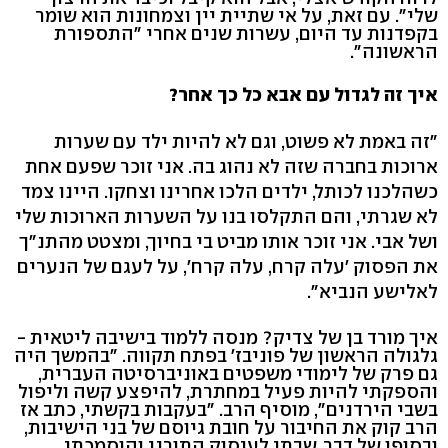
שלי". עם זאת, על אי שתיית יין וצמחונות הוא שומר
בקפדנות עד היום, עשרות שנים אחרי "התספורת
הראשונה".
איך זה לגדול עם אבא כל כך אחר?
"זה באמת לא פשוט, וגם לא להיות ילד עם שערות
ארוכות בחברה שזה לא נהוג בה. אני זוכר שפעם אחת
כשהלכנו לכותל, ילדים הלכו אחרינו וצחקו. היינו צמד
לא שגרתי, והם התקלסו בנו על השערות הארוכות שלי
ושל אבי. אני זוכר אותו מביט בי בחיוך, ומצטט מהתנ"ך
את הפסוק 'עלה קרח, עלה קרח', על לעגם של הנערים
לאלישע הנביא".
איך מורד בן של צדיק? מנסה ללמוד בישיבה ליטאית -
גלגולה הראשון של פוניבז' בפתח תקווה. "בהמשך היה
גם פרק של לימודי משפטים באוניברסיטה העברית,
והספקתי להיות פעיל במחתרת, להיפצע קשה וליפול
בשבי הירדנים", מוסיף הרב. "בעקבות בקשתי, כתב אז
הרב קוק את החיבור על חובת גיוסם של בני הישיבות,
ובסופו של דבר, שבתי לעיסוק התורני והוסמכתי