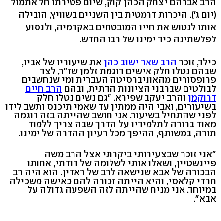
הרב אברהם יצחק הכהן קוק, שיום פטירתו חל אתמול
(יום ג'). היכרות דרמטית בין השניים בשוויץ, הובילה
אותו לנטוש את חייו המובטחים באקדמיה, ולנסוע
לפלשתינה כיד ימינו של רבו החדש.
כילד, זוכר
הרב שאר ישוב כהן
את שיעוריו של אביו,
שבהם נטלו חלק אישים דוגמת זלמן שז"ר, לצד
פרופסורים מהאוניברסיטה העברית ומי שנחשבים
לבולטים שברבני הציונות הדתית, ובהם
הרב חיים
דרוקמן
והרב יעקב שפירא. "גם נשים נטלו חלק
בשיעורים, ואבי היה ממתין עד שאמי תיכנס ותשב לידו
לפני שהתחיל בשיעור. אני חושב שהייתה בזה דוגמה
מאוד ברורה לתלמידיו על הדרך שבה צריך ללמוד
תורה, במשותף, ההיפך מכל רעיון ההדרה של ימינו.
"אני זוכר שבצעירותי ביקרתי אצל הרב משה
פיינשטיין, ושאלו אותי לשלומה של דודתי, אחותו
הבכורה של אבא שנישאה לרב של ראדין. הוא היה רב
חרדי קלאסי, והיא הייתה זכורה להם כאישה משכילה
במיוחד. אני מניח שהייתה לזה השפעה גדולה על
אבא".