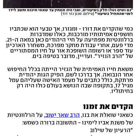
"גם נשים נטלו חלק בשיעורים, ואבי היה ממתין עד שאמי תיכנס ותשב לידו
לפני שהתחיל בשיעור"
(צילום: מכון נזר דוד)
כמי שהקדים את דורו - ומגזרו, אך טבעי הוא שכתביו
חושפים אמיתותיו מורכבות, כאלו שמדברות
ברלוונטיות מפתיעה על חיי היהודים כאן במאה ה-21.
מדי פעם, אחרי עבודת מחקר מפרכת, משחרר הארכיון
עוד ספר או רשומה השופכת אור על חיו המסתוריים
של "הרב הנזיר". ועדיין, מדובר בטיפה בים.
משאת חייו האמיתית של הנזיר הייתה בכלל החיפוש
אחר הנבואה. אך בדרכו לשם, הפיק הגות יהודית
מרתקת, כולל כתבים על מעמד האישה שעליהם עמל
מגיל 17, בתקופה שבה הנושא בעולם כולו היה רק
בחיתוליו.
הקדים את זמנו
כשאני שואלת את בנו,
הרב שאר ישוב
, על הרלוונטיות
של משנת אביו לימינו - התשובה ברורה כשמש:
"הרעיון של שילוב