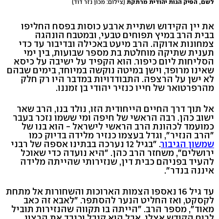
לשם, הפיק הגות יהודית מרתקת
(צילום: מכון נזר דוד)
את יין הקידוש ושתיית ארבע כוסות בפסח החליפו
בבית הרב במיץ תפוחים טבעי, ובמטבח הונהגה
צמחונות אדוקה. הרב מיעט באכילה ובדיבור עד כדי
תענית שתיקה מוחלטת בת מספר שבועות, בין ימי
הסליחות ליום כיפור. הוא הקפיד על ישיבה על כיסא
שאינו מרופד, וישן במיטה נוקשה במיוחד, בימים שבהם
לא ישן על הרצפה. התבודדויות במדבר היו רק חלק
מהרפרטואר של חייו כנזיר יהודי בן זמננו.
אל תוך דרך החיים הייחודית הזו, נולד בנו, הרב שאר
ישוב כהן. רבה הראשי של חיפה ומי ששמו נזכר בעבר
כמועמד לכהונת הרב הראשי לישראל - הוא בנו של
"הרב הנזיר", וגדל בעצמו כנזיר מלידה בדיוק כמו
שמשון הגיבור
. "בגיל 12 נערכה בבתינו אספה של רבני
ירושלים", משחזר הרב כהן. "היא נועדה כדי שאוכל
להעיד בפניהם כבית דין, שנזירותי שהייתה מלידה
איננה בנדר".
עד גיל 16 נאספו הצמות הארוכות והשחורות אל מתחת
לקסקט, ואז החליט הנער להסתפר. "לאבא זה כאב
מאוד", מספר הרב. "הייתה בו תקווה שהנזירות תוביל
לרוח הקודש אצלי, אבל הוא קיבל וכיבד את הרצון