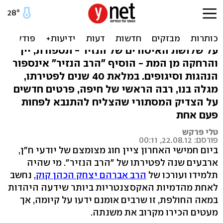
הנזיר היהודי: הצדיק המסתורי
שרצה להיות נביא
על שלושת האיסורים של הנזיר - תספורת, יין
והרחקה מן המת - הוסיף "הרב הנזיר" אינספור
הנהגות וסיגופים. במלאת 40 שנים לפטירתו,
מגלה בנו, רבה הראשי של חיפה, פרטים חדשים
על הצדיק המסתורי שהצליח להתנבא לפחות
פעם אחת
טלי פרקש
פורסם: 22.08.12, 00:11
ביום חמישי האחרון ציין חוג מצומצם של יודעי ח"ן,
ארבעים שנה לפטירתו של "הרב הנזיר". מי שהיה
תלמידו ועורכו של
הרב אברהם יצחק הכהן קוק
, נחשב
לאחת מהדמיות האקסצנטריות ביותר שידעה היהדות
במאה החולפת, זו שרבים אומנם ידעו על קיומה, אך
מעטים הכירו מקרוב את משנתה.