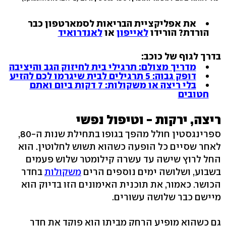
את אפליקציית הבריאות לסמארטפון כבר
הורדת? הורידו
לאייפון
או
לאנדרואיד
בדרך לגוף של כוכב:
מדריך מצולם: תרגילי בית לחיזוק הגב והיציבה
דופק גבוה: 5 תרגילים לבית שיגרמו לכם להזיע
בלי ריצה או משקולות: 7 דקות ביום ואתם
חטובים
ריצה, ירקות - וטיפול נפשי
ספרינגסטין חולל מהפך בגופו בתחילת שנות ה-80,
לאחר שסיים כל הופעה כשהוא תשוש לחלוטין. הוא
החל לרוץ שישה עד עשרה קילומטר שלוש פעמים
בשבוע, ושלושה ימים נוספים הרים
משקולות
בחדר
הכושר. כאמור, את תוכנית האימונים הזו בדיוק הוא
מיישם כבר שלושה עשורים.
גם כשהוא מופיע הרחק מביתו הוא פוקד את חדר