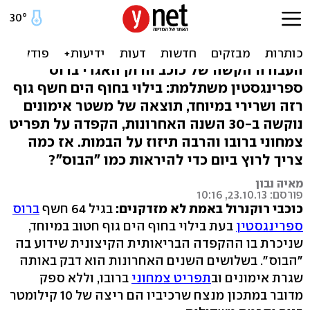
לא ייאמן: כך נראה ברוס
ספרינגסטין בגיל 64
העבודה הקשה של כוכב הרוק האגדי ברוס
ספרינגסטין משתלמת: בילוי בחוף הים חשף גוף
רזה ושרירי במיוחד, תוצאה של משטר אימונים
נוקשה ב-30 השנה האחרונות, הקפדה על תפריט
צמחוני ברובו והרבה תיזוז על הבמות. אז כמה
צריך לרוץ ביום כדי להיראות כמו "הבוס"?
מאיה נבון
פורסם: 23.10.13, 10:16
כוכבי רוקנרול באמת לא מזדקנים:
בגיל 64 חשף
ברוס
ספרינגסטין
בעת בילוי בחוף הים גוף חטוב במיוחד,
שניכרת בו ההקפדה הבריאותית הקיצונית שידוע בה
"הבוס". בשלושים השנים האחרונות הוא דבק באותה
שגרת אימונים וב
תפריט צמחוני
ברובו, וללא ספק
מדובר במתכון מנצח שרכיביו הם ריצה של 10 קילומטר