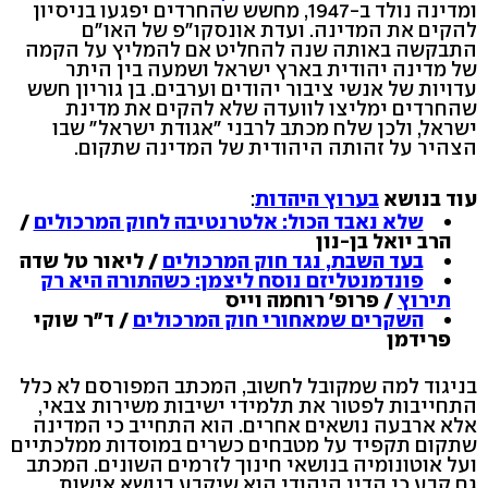
ומדינה נולד ב-1947, מחשש שהחרדים יפגעו בניסיון
להקים את המדינה. ועדת אונסקו"פ של האו"ם
התבקשה באותה שנה להחליט אם להמליץ על הקמה
של מדינה יהודית בארץ ישראל ושמעה בין היתר
עדויות של אנשי ציבור יהודים וערבים. בן גוריון חשש
שהחרדים ימליצו לוועדה שלא להקים את מדינת
ישראל, ולכן שלח מכתב לרבני "אגודת ישראל" שבו
הצהיר על זהותה היהודית של המדינה שתקום.
עוד בנושא
בערוץ היהדות
:
שלא נאבד הכול: אלטרנטיבה לחוק המרכולים
/
הרב יואל בן-נון
בעד השבת, נגד חוק המרכולים
/ ליאור טל שדה
פונדמנטליזם נוסח ליצמן: כשהתורה היא רק
תירוץ
/ פרופ' רוחמה וייס
השקרים שמאחורי חוק המרכולים
/ ד"ר שוקי
פרידמן
בניגוד למה שמקובל לחשוב, המכתב המפורסם לא כלל
התחייבות לפטור את תלמידי ישיבות משירות צבאי,
אלא ארבעה נושאים אחרים. הוא התחייב כי המדינה
שתקום תקפיד על מטבחים כשרים במוסדות ממלכתיים
ועל אוטונומיה בנושאי חינוך לזרמים השונים. המכתב
גם קבע כי הדין היהודי הוא שיקבע בנושא אישות,