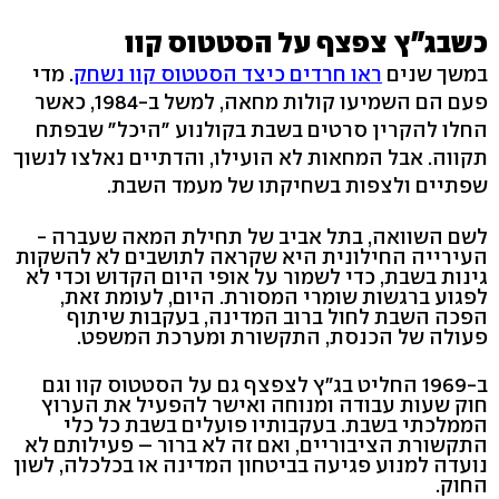
כשבג"ץ צפצף על הסטטוס קוו
במשך שנים
ראו חרדים כיצד הסטטוס קוו נשחק
. מדי
פעם הם השמיעו קולות מחאה, למשל ב-1984, כאשר
החלו להקרין סרטים בשבת בקולנוע "היכל" שבפתח
תקווה. אבל המחאות לא הועילו, והדתיים נאלצו לנשוך
שפתיים ולצפות בשחיקתו של מעמד השבת.
לשם השוואה, בתל אביב של תחילת המאה שעברה -
העירייה החילונית היא שקראה לתושבים לא להשקות
גינות בשבת, כדי לשמור על אופי היום הקדוש וכדי לא
לפגוע ברגשות שומרי המסורת. היום, לעומת זאת,
הפכה השבת לחול ברוב המדינה, בעקבות שיתוף
פעולה של הכנסת, התקשורת ומערכת המשפט.
ב-1969 החליט בג"ץ לצפצף גם על הסטטוס קוו וגם
חוק שעות עבודה ומנוחה ואישר להפעיל את הערוץ
הממלכתי בשבת. בעקבותיו פועלים בשבת כל כלי
התקשורת הציבוריים, ואם זה לא ברור – פעילותם לא
נועדה למנוע פגיעה בביטחון המדינה או בכלכלה, לשון
החוק.