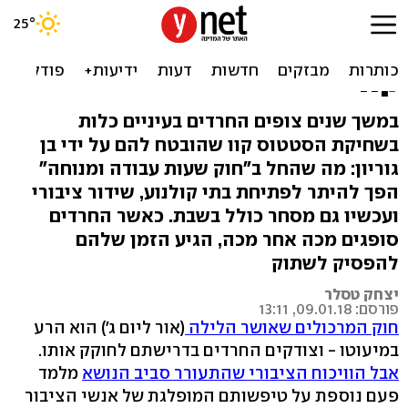
לחרדים נמאס לשתוק: החוק
שמתקן את הפגיעה בסטטוס
קוו
במשך שנים צופים החרדים בעיניים כלות
בשחיקת הסטטוס קוו שהובטח להם על ידי בן
גוריון: מה שהחל ב"חוק שעות עבודה ומנוחה"
הפך להיתר לפתיחת בתי קולנוע, שידור ציבורי
ועכשיו גם מסחר כולל בשבת. כאשר החרדים
סופגים מכה אחר מכה, הגיע הזמן שלהם
להפסיק לשתוק
יצחק טסלר
פורסם: 09.01.18, 13:11
חוק המרכולים שאושר הלילה
(אור ליום ג') הוא הרע
במיעוטו - וצודקים החרדים בדרישתם לחוקק אותו.
אבל הוויכוח הציבורי שהתעורר סביב הנושא
מלמד
פעם נוספת על טיפשותם המופלגת של אנשי הציבור