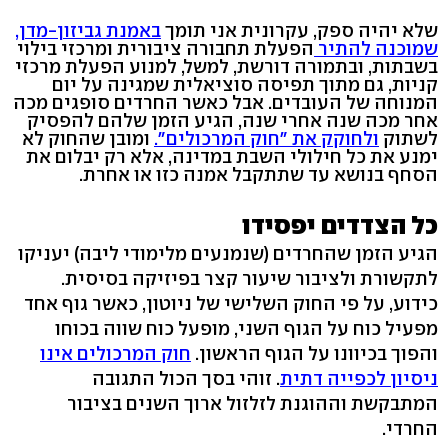
שלא יהיה ספק, עקרונית אני תומך
באמנת גביזון-מדן,
שמוכנה להתיר
הפעלת תחבורה ציבורית ומרכזי בילוי
בשבתות, ובתמורה דורשת, למשל, למנוע הפעלת מרכזי
קניות, גם מתוך תפיסה סוציאלית שמגינה על יום
המנוחה של העובדים. אבל כאשר החרדים סופגים מכה
אחר מכה שנה אחרי שנה, הגיע הזמן שלהם להפסיק
לשתוק
ולחוקק את "חוק המרכולים".
ומובן שהחוק לא
ימנע את כל חילולי השבת במדינה, אלא רק יבלום את
הסחף בנושא עד שתתקבל אמנה כזו או אחרת.
כל הצדדים יפסידו
הגיע הזמן שהחרדים (שנמנעים מלימודי ליבה) יעניקו
לתקשורת ולציבור שיעור קצר בפיזיקה בסיסית.
כידוע, על פי החוק השלישי של ניוטון, כאשר גוף אחד
מפעיל כוח על הגוף השני, מופעל כוח שווה בכוחו
והפוך בכיוונו על הגוף הראשון.
חוק המרכולים אינו
ניסיון לכפייה דתית
. זוהי בסך הכול התגובה
המתבקשת וההוגנת לזלזול ארוך השנים בציבור
החרדי.