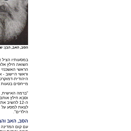
הסב, האב, הבן: 
במסעותיו הציל א
השואה חילץ אלפי
הראשי האשכנזי של
וראשי היישוב -
היהודית-דמוקרט
מייחסים בטעות לש
"ברמה האישית, א
ה-12 להשיב 
לצאת למסע על פ
הילדים".
הסב, האב והב
עם קום המדינה ה