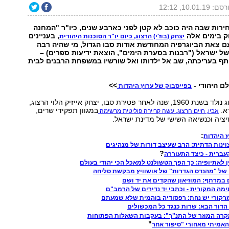
: 10.01.19, 12:12
רות שבה היה כוכב לא קטן לפני כארבע שנים, כיו"ר "המחנה
וק בימים אלה
, בעניינים
יצחק (בוז'י) הרצוג, כיום יו"ר הסוכנות היהודית
ם צאת הביוגרפיה המחודשת אודות סבו הגדול, מי שהיה רבה
ל ישראל ("רבנות בסערת הימים", הוצאת ידיעות ספרים) –
תף בעריכתה, שב אל ילדותו ואל שורשיו במשפחת הרבנים לבית
ם היהודי -
>>
בפייסבוק של ערוץ היהדות
יצחק (בוז'י) הרצוג נולד בשנת 1960, שנה לאחר פטירת סבו, יצחק אייזיק הלוי הרצוג,
א.
במגוון תפקידי שרים,
אביו, חיים הרצוג, עשה קריירה פוליטית מרשימה
זיציה וכנשיאה השישי של מדינת ישראל.
:
 היהדות
וינות הדתית: הרב שעיצב דורות של מנהיגים
?
עברית - כיצד התעוררה
ין לאתיופיה: כך הפך הטשולנט למאכל הכי יהודי בעולם
של "מהנדס הגדרות" של אושוויץ מבקשת סליחה
 במרתף: המוזיאון שהקדים את יד ושם
מה המקורית - וכתבי יד נדירים של הרמב"ם
רקורי יש נחת: רפסודיה בוהמית שלא שמעתם
 הדור הבא: שרות כנגד כל המכשולים
רה המוזר של התנ"ך": בעקבות השאלות הפתוחות
"
האמיתי מאחורי "סיפור אחר