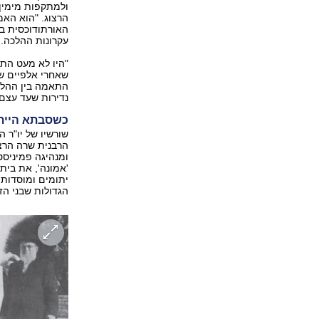
ולמתקפות מימין 
הרצוג. "הוא האמ
האורתודוכסית ב
עקרונות ההלכה.
"היו לא מעט התנ
שאחרי אלפיים שנ
התאמה בין ההלכה
נדירות שעד עצם 
כשסבתא הייתה
שורשיו של יו"ר ה
הרבנית שרה הרצו
ומנהיגה פמיניסט
'אמונה', את בית
יתומים ומוסדות 
הגדולות שבני הז