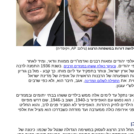
שלושה דורות במשפחת הרצוג
(צילום: AP, ויקיפדיה)
לפי יהודים ומאות רבנים ואדמו"רים ממוות וודאי, ומיד לאחר
 יהודים,
. בשנת 1936 התמנה לרבה
ובעיקר כאלה ששהו במנזרים הרבים
 ארץ ישראל, ונותר בתפקיד עד ליום מותו. כך קבע - מול בן גוריון
 את השפעתה של הרבנות הראשית על אופיה של מדינת ישראל
ית. את
, אגב, חיבר הוא, ולא כפי שרבים
התפילה לשלום המדינה
"י עגנון.
ני נתקל עד לימים אלה ממש בילדים ששהו בבתי יתומים ובמנזרים
וסבא חילץ אותם. הוא נפגש עם האפיפיור ב-1940, ושוב ב-1946, שם דרש מפיוס
את הילדים לחיק היהדות. האפיפיור לא הסביר פנים לרב, והוא החליט
ני אירופה כולה ממערבה ועד מזרחה כשבדרכו הוא מציל את אלפי
ן
חל הרב הרצוג לעסוק במשימה הגדולה שנטל על שכמו: כינונה של