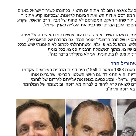
ל צאצאיו הובילה את חיים הרצוג, בכהונתו כשגריר ישראל באו"ם,
מפורסם אודות השוואת הציונות לגזענות, שבסיומו קרע את נייר
 תוך שחזור האקט המפורסם לא פחות של אביו, הרב הראשי, שקרע
מי, כמאמר השיר: איפה ישנם עוד אנשים כמו האיש ההוא? איפה
מסוגו של הרב הרצוג?" אומר הנכד. גם מחברה של הביוגרפיה,
ליש, מתפעל באופן גלוי: "כשהתחלתי לכתוב לא האמנתי שיש בכלל
ם שיוצא מתוך האיצטלה הרבנית ונמצא בכל צומת
נית ואפילו ביטחונית. אני לא נתקלתי בדבר כזה".
הוביל הרב
הרב הרצוג (נולד בשנת 1888 ונפטר ב-1959) היה דמות מרכזית באירועים שקדמו
נה. הוא התמודד עם ראשי השלטון הבריטי, שהעריצו אותו,
 ישראל - ומנע כמעט בגופו את עלייתם לגרדום של לוחמי
דם לשואה קרא ליהודים לברוח מאירופה, ובעיצומה של המלחמה
באירופה וארה"ב.