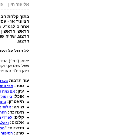
אליעזר היון
פורסם
בתוך קלחת הבחי
הציוני" אז - עס
אחרים לגמרי. ע
הראשי הראשון ש
הרצוג, שהיה שו
הרצוג.
<< הכול על העול
שעל שמו אף נקר
כיהן כיו"ר האופו
עוד תרבות
בערוץ
ספר:
אבי המצ
עיון:
אם נמה ה
אוכל:
בין פול
תיאטרון:
בתו 
שואה:
אלוהים
תערוכה:
החתי
קליפ:
לפרדי מ
אלבום:
רזאל,
פרשנות: "
המק
סרט:
הסיפור 