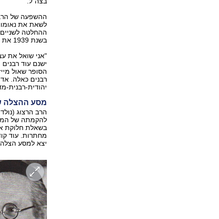
בצה"ל.
ההשפעה של הרב ע
לשאת את נאומו ה
ההחלטה לשניים,
בשנת 1939 את הספר הלבן הבריטי שהגביל את העלייה לארץ ישראל.
"אני שואל את עצ
ישנם עוד רבנים 
הסופר שאול מייז
רבנים כאלה. אד
יהודית-רבנית-מדי
מסע ההצלה ש
להקמתה של המדי
בשאלת חלוקת ארץ
מחתרות. עוד קו
יצא למסע הצלה 