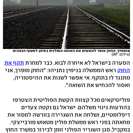
אושוויץ. החוק אוסר להאשים את האומה הפולנית בסיוע לפשעי הנאצים
(צילום: AP)
הסערה בישראל לא איחרה לבוא. כבר למחרת
תקף את
החוק
ראש הממשלה בנימין נתניהו: "החוק מופרך, אני
מתנגד לו בתוקף. אי אפשר לשנות את ההיסטוריה,
ואסור להכחיש את השואה".
פוליטיקאים מכל קצוות הקשת הפוליטית הצטרפו
בהודעות גינוי משלהם. ישראל גם נקטה צעדים
דיפלומטיים, ושלחה את השגרירה בוורשה למסור את
מחאתה בפני ראש ממשלת פולין מטאוש מורבייצקי.
במקביל, סגן השגריר הפולני זומן לבירור במשרד החוץ