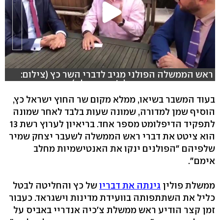
ראש הממשלה הפולני מגיב לדברי השר כץ (צילום:
מתוך עמוד הטוויטר של ג'וני דניאלס)
בעוד המשבר בשיאו, ממלא מקום שר החוץ ישראל כץ,
הוסיף שמן למדורה, שמונה שעות בלבד לאחר שמונה
לתפקיד הדיפלומט מספר אחד. בריאיון לערוץ רשת 13
הוא ציטט את דברי ראש הממשלה לשעבר יצחק שמיר
שלפיהם "הפולנים ינקו את האנטישמיות מחלב
אימם".
ממשלת פולין
גינתה את דבריו
של כץ והחליטה לבטל
כליל את השתתפותה בוועידת מדינות וישגראד. כעבור
זמן קצר הודיע ראש ממשלת צ'כיה אנדריי באביס על