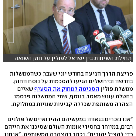
תחילת השיחות בין ישראל לפולין על חוק השואה
(צילום : עופר מאיר)
פריצת הדרך הגיעה בחודש יוני שעבר, כשהממשלות
בוורשה ובירושלים הגיעו להסכמות על נוסח החוק.
ממשלת פולין
הסכימה למחוק את הסעיף
שאיים
בהטלת עונש מאסר. בנוסף, שתי הממשלות פרסמו
הצהרה משותפת שכללה קביעות שנויות במחלוקת.
"אנו נזכרים בגאווה במעשיהם ההירואיים של פולנים
רבים, במיוחד בחסידי אומות העולם שסיכנו את חייהם
כדי להציל יהודים", נכתב בהצהרה המשותפת. "אנחנו