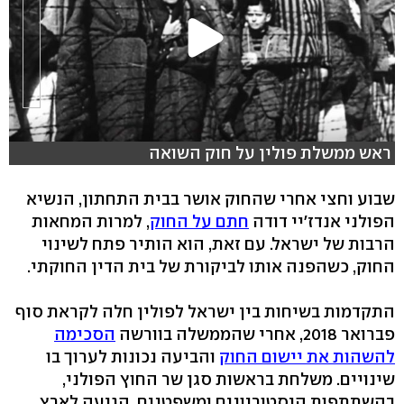
ראש ממשלת פולין על חוק השואה
שבוע וחצי אחרי שהחוק אושר בבית התחתון, הנשיא
הפולני אנדז'יי דודה
חתם על החוק
, למרות המחאות
הרבות של ישראל. עם זאת, הוא הותיר פתח לשינוי
החוק, כשהפנה אותו לביקורת של בית הדין החוקתי.
התקדמות בשיחות בין ישראל לפולין חלה לקראת סוף
פברואר 2018, אחרי שהממשלה בוורשה
הסכימה
להשהות את יישום החוק
והביעה נכונות לערוך בו
שינויים. משלחת בראשות סגן שר החוץ הפולני,
בהשתתפות היסטוריונים ומשפטנים, הגיעה לארץ