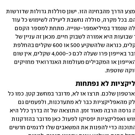
המספרים של האייפון נחשבים באמת לאמצע הדרך מהבחינה הזו. ישנן סוללות גדולות שדורשות 
פחות מחזורי טעינה ויחזיקו לכם יותר מהם. בכל מקרה, סוללה נחשבת ליעילה לשימוש כל עוד 
היא מספקת כ-80% מהקיבול המקורי שלה שנמדד במיליאמפר-שנייה. מתחת למספר הקסם 
הזה היא כבר נחשבת למתה, ואחרי מספר שבועות היא אמורה לשבוק חיים. מכאן זה עניין של 
מספרים. אם הטלפון שלכם שווה אלף שקלים, כנראה שלהשקיע 500 או 600 שקלים בהחלפת 
סוללה זה לא בדיוק משתלם. אבל אם מדובר באייפון פרו שעלה לכם כ-4,000 שקלים, אין שום 
מניעה לתקן אותו. מכשירי פרימיום כמו האייפון או המקבילים מעולמות האנדרואיד מחזיקים 
וקה שוטפת.
ליקציות לא נפתחות
תוכנה היא האמא של כל מה שקורה בסמארטפון שלכם. תרצו או לא, מדובר במחשב קטן. כמו כל 
מחשב, עם הזמן הוא אוגר המון קבצים, חלק מהאפליקציות כבר לא מתעדכנות, ולפעמים גם 
מערכת ההפעלה נשארת תקועה על אותה גרסה הרבה מאוד זמן. התוצאה של זה בדרך כלל היא 
שהמכשיר ירגיש לכם איטי, מסורבל לשימוש ואפליקציות יפסיקו לפעול. כאן מדובר בהזדקנות 
מכוונת. כלומר, היצרן מפסיק לעדכן את התוכנה כדי להפנות את המשאבים שלו לדגמים חדשים 