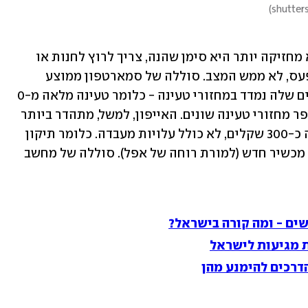
)
למרות שעבור רובנו סוללה שנחלשת ולא מחזיקה יותר היא סימן שהנה, צריך לרוץ לחנות או 
לאינטרנט כדי לרכוש מכשיר חדש, זה, אפעס, לא ממש המצב. סוללה של סמארטפון ממוצע 
מיועדת לשימוש של 4-3 שנים. אורך החיים שלה נמדד במחזורי טעינה - כלומר טעינה מלאה מ-0 
ל-100 אחוז. סוללות שונות מחזיקות מספר מחזורי טעינה שונים. האייפון, למשל, מתהדר ביותר 
מ-500 מחזורי טעינה. סוללה חדשה עולה כ-300 שקלים, לא כולל עלויות מעבדה. כלומר תיקון 
של אייפון יעלה הרבה פחות מרכישה של מכשיר חדש (למורת רוחה של אפל). סוללה של מחשב 
ם - ומה קורה בישראל?
ת מגיעות לישראל
דרכים להימנע מהן