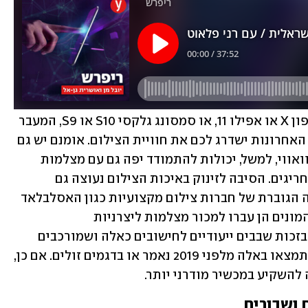
אבל אם יש לכם מכשיר ישן יותר, נגיד אייפון X או אפילו 11, או סמסונג גלקסי S10 או S9, המעבר 
למצלמה של אחד מהדגמים של השנתיים האחרונות ישדרג לכם את חוויית הצילום. אומנם יש גם 
יוצאי דופן - המצלמות הישנות יותר של וואווי, למשל, יכולות להתמודד יפה גם עם מצלמות 
חדשות יותר, אבל כאמור מדובר במקרים חריגים. הסיבה לזינוק באיכות הצילום נעוצה גם 
בשימוש מוגבר בבינה מלאכותית והכניסה הגוברת של חברות צילום מקצועיות כגון האסלבלאד 
ולייקה לתחום. במקום למכור מצלמות להמונים הן עברו למכור מצלמות ליצרניות 
הסמארטפונים. גם ה-AI השתפרה מאוד בזכות שבבים ייעודיים לחישובים כאלה ושמורכבים 
בסמארטפונים חדישים יותר, משהו שלא תמצאו באלה מלפני 2019 נאמר או בדגמים זולים. אם כן, 
 להשקיע במכשיר מודרני יותר.
 ושבורים