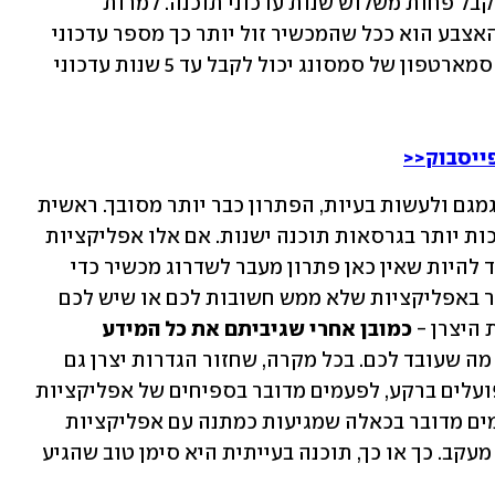
יותר. בדרך כלל סמארטפון סיני ממוצע מקבל פחות משלוש שנות עדכוני תוכנה. למרות 
שלפעמים זה משתנה בין הסדרות - כלל האצבע הוא ככל שהמכשיר זול יותר כך מספר עדכוני 
התוכנה העתידיים שלו יהיו מעטים יותר. סמארטפון של סמסונג יכול לקבל עד 5 שנות עדכוני 
ייסבוק<<
איך שלא יהיה, כאשר התוכנה מתחילה לגמגם ולעשות בעיות, הפתרון כבר יותר מסובך. ראשית 
תצטרכו לבדוק אילו אפליקציות לא תומכות יותר בגרסאות תוכנה ישנות. אם אלו אפליקציות 
שמשמשות אתכם באופן שוטף, יכול מאוד להיות שאין כאן פתרון מעבר לשדרוג מכשיר כדי 
לקבל מערכת הפעלה מעודכנת. אם מדובר באפליקציות שלא ממש חשובות לכם או שיש לכם 
היצרן - 
כמובן אחרי שגיביתם את כל המידע 
 - ואז להתקין מחדש את מה שעובד לכם. בכל מקרה, שחזור הגדרות יצרן גם 
מאפשר לכם למחוק כל מיני תהליכים שפועלים ברקע, לפעמים מדובר בספיחים של אפליקציות 
שהורדתם בעבר ועדיין רצים ברקע ולפעמים מדובר בכאלה שמגיעות כמתנה עם אפליקציות 
אחרות כמו למשל אפליקציות פרסום או מעקב. כך או כך, תוכנה בעייתית היא סימן טוב שהגיע 