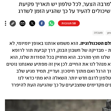
מרבה הצער, לכל טלפון יש תאריך פקיעת
שיכולים להעיד על כך שהגיע הזמן לשדרג
58 תגובות
מעבדה
ם הטכנולוגיה. 
הוא משמש אותנו באופן יומיומי, לא 
רק לתקשורת, אלא גם לאלף ואחת מטלות - מבדיקה של חשבון הבנק, דרך קביעת תור לרופא 
ועד לניווט. זה אולי המכשיר הכי אינטימי שלנו חוץ מהרכב. הוא מחזיק בכל הסודות שלנו, הוא 
משמש אותנו לתיעוד, לבידור, ובקיצור הוא מנהל לנו את החיים. לכן אין זה מפתיע שאנחנו נוטים 
להיצמד למכשיר שלנו לאורך זמן, אם מתוך הרגל ואם מתוך חיסכון. ועדיין, תמיד מגיע שלב 
כלשהו שבו אנחנו שוקלים להחליף את הטלפון לדגם חדש יותר. השאלה היא מתי כדאי לנו 
להחליף את המכשיר? אספנו מספר סימנים מקדימים שמצביעים על כך שהגיעה העת להיפרד 