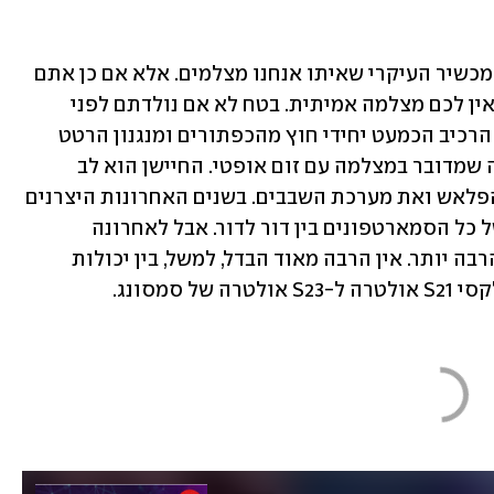
כמעט בלי ששמנו לב, הסמארטפון הפך למכשיר העיקרי שאיתו אנחנו מצלמים. אלא אם כן אתם 
מקצוענים או חובבי צילום, סיכוי סביר שאין לכם מצלמה אמיתית. בטח לא אם נולדתם לפני 
פחות מ-25 שנה. מצלמות הן לפעמים גם הרכיב הכמעט יחידי חוץ מהכפתורים ומנגנון הרטט 
בטלפון שיש לו חלקים נעים, כמובן במידה שמדובר במצלמה עם זום אופטי. החיישן הוא לב 
המצלמה ומסביבה יש את העדשות, את הפלאש ואת מערכת השבבים. בשנים האחרונות היצרנים 
הצליחו לשפר מאוד את איכות הצילום של כל הסמארטפונים בין דור לדור. אבל לאחרונה 
השינויים כבר מתחילים להיות מינוריים הרבה יותר. אין הרבה מאוד הבדל, למשל, בין יכולות 