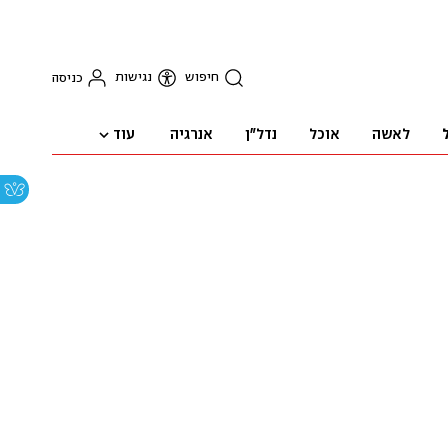
חיפוש
נגישות
כניסה
עוד
לאשה
אוכל
נדל"ן
אנרגיה