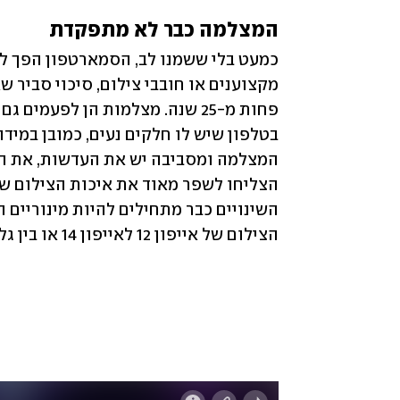
המצלמה כבר לא מתפקדת 
הצילום של אייפון 12 לאייפון 14 או בין גלקסי S21 אולטרה ל-S23 אולטרה של סמסונג.