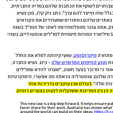
ארגוני התקשורת. "אלה המו"לים עצמם שבוחרים לשתף את הכתבות שלהם במדיה החברתית, 
או לאפשר שיתוף שלהם על-ידי אחרים, בגלל שזה מייצר להם ערך", כתב ניק קלג, סגן נשיא 
פייסבוק לנושאים גלובליים. "בגלל זה יש באתרים שלהם כפתורים שמעודדים את הקוראים 
לשתף. ואם אתה לוחץ על קישור בפייסבוק, אתה עובר מהפלטפורמה לאתר של המו"ל. בשנה 
שעברה ייצרה פייסבוק בצורה הזאת כ-5.1 מיליארד הפניות חינמיות למו"לים אוסטרליים, בשווי 
מתחרה 
מיקרוסופט
, שאף קיוותה למלא את החלל 
ת 
מנוע החיפוש המדשדש שלה
 - בינג. נשיא החברה, 
בראד סמית', בירך על השלמת החקיקה ואמר כי מדובר בצעד חשוב, "שעוזר לוודא שמו"לים 
ועיתונאים מקבלים תשלום הוגן על העבודה שלהם. אוסטרליה הראתה מה אפשרי, ודמוקרטיות 
ות שלה". 
בעולם אכן עוקבים בדריכות אחר 
 הן בין המדינות ששוקלות לנקוט בצעדים דומים.
This new law is a big step forward. It helps ensure pu
fairer share for their work. Australia has shown wha
around the world can build on their ideas.
https://t.