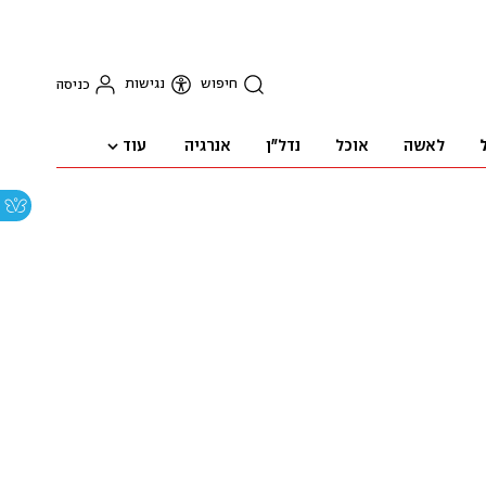
חיפוש
נגישות
כניסה
עוד
לאשה
אוכל
נדל"ן
אנרגיה