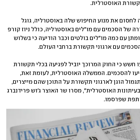
זה בדיוק מה שצפוי לקרות: אחרי שאיימה לחסום את מנוע החיפוש שלה באוסטרליה, גוגל 
נסוגה ובשבועות האחרונים חתמה על שורה של הסכמים עם מו"לים באוסטרליה, כולל ניוז קורפ 
. פייסבוק מנהלת משא ומתן עם כמה מו"לים בולטים וכבר הודיעה כי בשלוש 
כמה מחוקקים ומו"לים באוסטרליה הביעו חשש כי החוק המרוכך יוביל לפגיעה בכלי תקשורת 
קטנים, שאיתם ענקיות הטכנולוגיה לא יגיעו להסכמים. הממשלה האוסטרלית, לעומת זאת, 
מגדירה את החוק כניצחון. "החוק יבטיח תגמול הוגן לארגוני תקשורת על התוכן שהם מייצרים, 
מה שיעזור לשמור על האינטרס הציבורי בעיתונות האוסטרלית", מסרו שר האוצר ג'וש פרידנברג 
תפת שפרסמו.