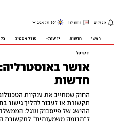
מבזקים
דווחו לנו
°
30
תל אביב
ראשי
חדשות
ידיעות+
פודקאסטים
כלכ
דיגיטל
אושר באוסטרליה: ג
חדשות
החוק שמחייב את ענקיות הטכנולוגי
תקשורת או לעבור להליך גישור בח
ההישג של פייסבוק וגוגל: הממשלה 
ל"תרומה משמעותית" לתקשורת ה