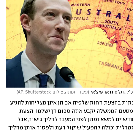
"ל גוגל סונדאר פיצ'אי
(
עיבוד תמונה. צילום: AP, Shutterstock
)
כבר חודשים ארוכים שגוגל ופייסבוק נאבקות בהצעת החוק שלפיה אם הן אינן מצליחות להגיע 
להסכמים עם מו"לים באוסטרליה, מגשר מטעם הממשלה יקבע איזה סכום הן ישלמו. הצעת 
החוק המרוככת מעניקה להם ארכה של חודשיים למשא ומתן לפני המעבר להליך גישור, אבל 
חשוב מכך: היא קובעת כי הממשלה האוסטרלית יכולה להפעיל שיקול דעת ולפטור אותן מהליך 