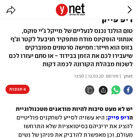
שובו של מרטי מקפליי ועוד סרטוני
דיפ פייק
טום הולנד נכנס לנעליים של מייקל ג'יי פוקס,
אנתוני הופקינס מודח מתפקיד חניבעל לקטר וג'ף
בזוס הוא חייזר: חמישה סרטונים מפוברקים
שיעבירו לכם את הזמן בבידוד - או סתם יעזרו לכם
לשכוח מבהלת הקורונה לכמה דקות
ynet
| פורסם:
12.03.20 | 13:50
6 תגובות
יש לא מעט סיבות להיות מודאגים מטכנולוגיית 
ה
דיפ פייק
: 
היא עשויה לסייע לשחקנים פוליטיים 
להציג את יריביהם בסיטואציות שלא התרחשו 
מעולם, וכן מאפשרת להדביק את פניהן של נשים 