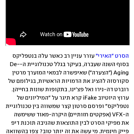
הסרט "האירי"
 עורר עניין רב כאשר עלה בנטפליקס 
בסוף השנה שעברה, בעיקר בגלל טכנולוגיית ה-De-
Aging ("הצערה") שאיפשרה לבמאי המוערך מרטין 
סקורסזה להציג את הדמויות הראשיות, בגילומם של 
רוברט דה-נירו ואל פצ'ינו, בתקופות שונות בחייהן. 
ערוץ היוטיוב iFake קרא תיגר על "המיליונים של 
נטפליקס" ופרסם סרטון קצר שמשווה בין טכנולוגיית 
ה-VFX (אפקטים חזותיים) היקרה-מאוד ששימשה 
את מפיקי הסרט לבין התוצאות שהניבה תוכנת דיפ 
פייק חינמית. מי עשה את זה יותר טוב? צפו בהשוואה 