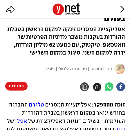
החודש של טלגרם: 63 מיליון הורדות
בעולם
אפליקציית המסרים זינקה למקום הראשון בטבלת
ההורדות בעקבות משבר מדיניות הפרטיות של
וואטסאפ. טיקטוק, עם כמעט 62 מיליון הורדות,
ירדה למקום השני. סיגנל במקום השלישי
הגר בוחבוט
| פורסם:
08.02.21 | 12:49
5 תגובות
זוכה מההפקר:
 אפליקציית המסרים 
טלגרם
 התברגה 
בחודש ינואר במקום הראשון בטבלת ההורדות 
העולמית - בשילוב חנויות האפליקציות של 
אפל
 ושל 
גוגל
 ביחד, ברשימת האפליקציות שאינן משחקים. לפי 