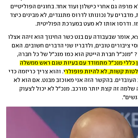
החלטות, מקשיב לאנשים, דבק במטרה ולא מרפה גם אחרי כישלון ועוד אחד. בחוגים הפוליטיים 
מקבלים את התכונות האלה בצורה אחרת, מדברים על נכונותו לדרוס מתנגדים, לא מבינים כיצד 
ו. ודרסו אותו לא מעט במערכת הפוליטית.
, מנכ"ל רשות החדשנות היוצא, אומר שבעבודה עם בנט כשר החינוך הוא זיהה אצלו 
שילוב נכון בין רצון לעשות דברים לבין יחסי ציבורים טובים, ולדבריו שני הדברים חשובים. האם 
בנט מתנהל כמנכ"ל הייטק גם בפוליטיקה? "מנכ"ל חברת הייטק הוא כמו מנכ"ל של כל חברה, 
באופן כללי מנכ"ל מתמודד עם בעיות שגם ראש ממשלה 
לטות קשות, לא להיות פופולרי
. והוא צריך כריזמה כדי 
לשכנע את הלקוחות והמשקיעים וגם את העובדים. בהקשר הזה אני מאוכזב מבנט. אם הוא לא 
יודע להשתלט על שבעה אנשים, אז מדינה שלמה זה קצת יותר מורכב. מנכ"ל לא יכול לצעוק 
נשים".