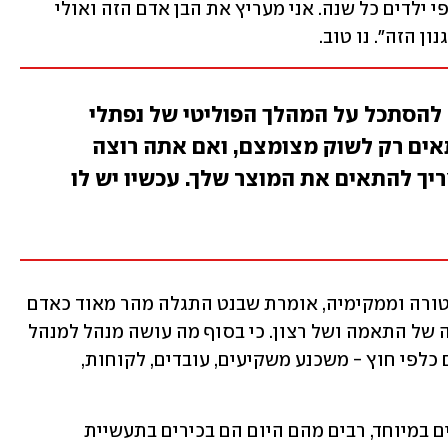
גדול כזה, הוא מנהל תוכנית חינוך עם אלפי ילדים כל שנה. אני מעריץ את הבן אדם הזה ואולי 
 הזה". נו טוב.
ל להסתכל על המהלך הפוליטי של נפתלי
אים רק לשוק מצומצם, ואם אתה רוצה
ריך להתאים את המוצר שלך. עכשיו יש לו
ד"ר מיכל צור שלו, כיום נשיאת חברת קלטורה וממקימיה, אומרת שבנט התגלה מהר מאוד כאדם 
המתאים לתפקיד המנכ"ל:  "זה קומבינציה של התאמה ושל רצון. כי בסוף מה עושה מנהל למנהל 
טוב? הוא נותן חזון ותקווה גם פנימה וגם כלפי חוץ - משכנע משקיעים, עובדים, לקוחות, 
"בסאיוטה היתה קבוצת אנשים דומיננטיים במיוחד, רבים מהם היום הם בכירים בתעשיית 