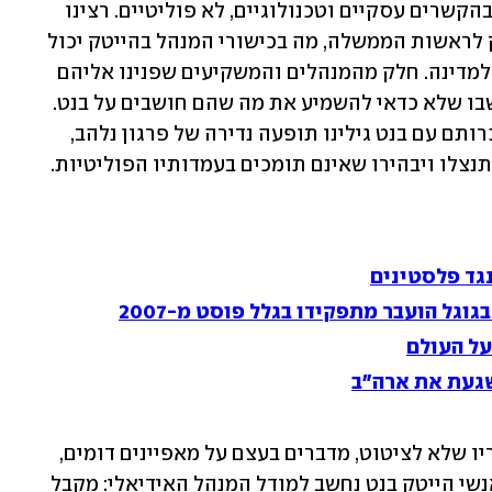
ביקשנו לדבר עם אנשים שהכירו את בנט בהקשרים עסקיים וטכנולוגיים, לא פוליטיים. רצינו 
לבדוק מה מביא איתו בנט מעולם ההייטק לראשות הממשלה, מה בכישורי המנהל בהייטק יכול  
להקנות לראש הממשלה יכולות שיועילו למדינה. חלק מהמנהלים והמשקיעים שפנינו אליהם 
סירבו בנימוס, אולי כי מוקדם, אולי כי חשבו שלא כדאי להשמיע את מה שהם חושבים על בנט. 
מנגד, אצל כמה מהאנשים שסיפרו על היכרותם עם בנט גילינו תופעה נדירה של פרגון נלהב, 
כמעט הערצה לאיש. ועדיין יהיו כאלה שיתנצלו ויבהירו שאינם תומכים בעמדותיו הפוליטיות. 
נגד פלסטינים
וגל הועבר מתפקידו בגלל פוסט מ-2007
על העולם
שגעת את ארה"ב
הן התומכים והאוהדים של בנט, והן מבקריו שלא לציטוט, מדברים בעצם על מאפיינים דומים, 
ההבדל ביניהם הוא רק בפרשנות. בקרב אנשי הייטק בנט נחשב למודל המנהל האידיאלי: מקבל 