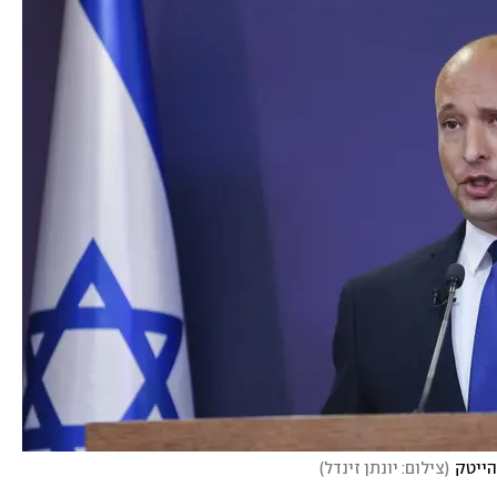
הייטק
(
צילום: יונתן זינדל
)