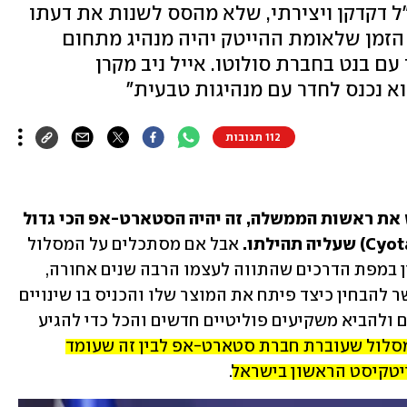
 דקדקן ויצירתי, שלא מהסס לשנות את דעתו
ע הזמן שלאומת ההייטק יהיה מנהיג מתחום
 עם בנט בחברת סולוטו. אייל ניב מקרן
112 תגובות
 לכבוש את ראשות הממשלה, זה יהיה הסטארט-אפ הכי גדול 
 אבל אם מסתכלים על המסלול 
שעשה במערכת הפוליטית, אפשר להבחין במפת הדרכים שהתווה לעצמו הרבה שנים אחורה, 
ובנקודות שבהן חישב מסלול מחדש. אפשר להבחין כיצד פיתח את המוצר שלו והכניס בו שינויים 
כדי להרחיב את קהלי היעד הפוטנציאליים ולהביא משקיעים פוליטיים חדשים והכל כדי להגיע 
יש הרבה דמיון בין המסלול שעוברת חברת סטארט-אפ לבין זה שעומד 
יטקיסט הראשון בישראל
.