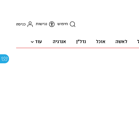
חיפוש
נגישות
כניסה
עוד
לאשה
אוכל
נדל"ן
אנרגיה