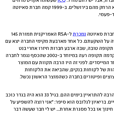
ה, אבל יש להם מודל: 
ICQ
 שעשתה אקזיט מדהים 
 שהתחילה להמריא לא הרחק מהם בירושלים. ב-1999 קמה חברת סאיוטה 
-פעמי.
נמכרת
 ל-RSA האמריקנית תמורת 145 
מיליון דולר. המשקיעים הרוויחו פי חמישה על השקעתם. כל אחד מארבעת מקימי החברה יצא עם 
כמה מיליונים בארנק. המכירה באה אחרי תקופה טובה, שבה ארבע חברות חיזרו אחרי בנט 
במטרה לרכוש את החברה. לתקופה הזו קדמה תקופה רעה במיוחד ב-2002 שהכסף נגמר לחברה 
והם נאלצו לקחת הלוואה מסבתא של אחד המייסדים. לפני זה היו הרבה תקוות עם המוצר 
החדש של החברה - טכנולוגיה לאימות זהות של לקוחות בנקים, שהביאה את הלקוחות 
הראשונים. אבל לפני כן היתה תקופת קיצוצים ופיטורים בחברה כשהמוצר הראשון נכשל. 
כמו כל סטארטאפיסט אחרי אקזיט, בנט הרבה להתראיין בימים ההם. בגיל 33 הוא היה בגדר כוכב 
שמתגלה לראשונה והיתה לו ציפיה מהחיים. בריאיון לגלובס הוא סיפר: "אני רוצה להשפיע על 
מה שקורה בארץ באופן כלשהו, במסגרת חינוך או בכל מסגרת אחרת... יש לי חבר שעשה דבר 