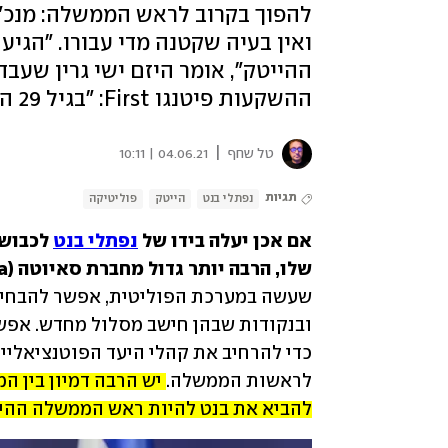
להפוך בקרוב לראש הממשלה: מנכ"ל
ואין בעיה שקטנה מדי עבורו. "הגי
ההייטק", אומר היזם ישי גרין שעבד
ההשקעות פיטנגו First: "בגיל 29 הוא נכנס לחדר עם מנהיגות טבעית"
|
טל שחף
04.06.21 | 10:11
תגיות
נפתלי בנט
הייטק
פוליטיקה
אם אכן יעלה בידו של 
נפתלי בנט
שלו, הרבה יותר גדול מחברת סאיוטה (Cyota) שעליה תהילתו.
לראשות הממשלה. 
להביא את בנט להיות ראש הממשלה ההי