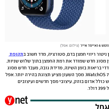
ד אייר
(
צילום: אפל
)
תקופת 
. המדידה נעשית באמצעות חיישן מסוג חדש שמודד את רמת החמצן בתוך שלוש שניות. 
השעון כולל תכונות נוספות כמו מעקב מדדי בריאות בזמן השינה, מדידת גובה, מעבד חדש מסוג 
S6, חזק יותר מקודמו, ומערכת ההפעלה WatchOS 7. מסך השעון מציע תצוגת בהירה יותר. אפל 
הציגה גם צבעים חדשים לשעוני אפל ווטש כולל אדום בוהק, עיצובי מסך חדשים ועיצובים 
.