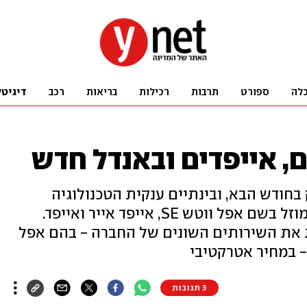
לה
ספורט
תרבות
רכילות
בריאות
רכב
דיגיטל
, אייפדים ובאנדל חדש
 בחודש הבא, ובינתיים ענקית הטכנולוגיה
מכריזה על אפל ווטש 6, שעון חכם מוזל בשם אפל ווטש SE, אייפד אייר ואייפד.
 Apple One שכוללת את השירותים השונים של החברה - בהם אפל
3 תגובות