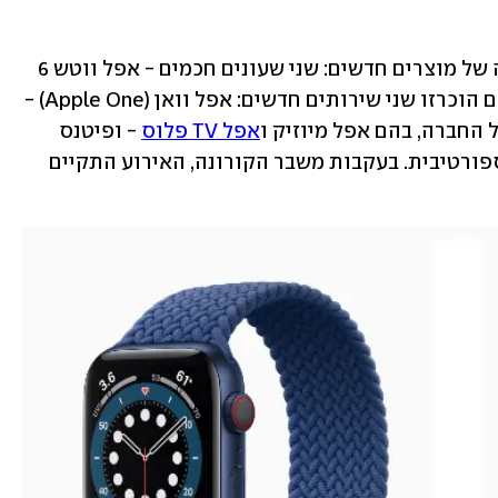
 הכריזה הערב (יום ג') על שורה של מוצרים חדשים: שני שעונים חכמים - אפל ווטש 6 
ואפל ווטש SE - אייפד ואייפד אייר. לצידם הוכרזו שני שירותים חדשים: אפל וואן (Apple One) - 
החברה, בהם אפל מיוזיק ו
אפל TV פלוס
 - ופיטנס 
פלוס, שירות חדש למעקב אחר פעילות ספורטיבית. בעקבות משבר הקורונה, האירוע התקיים 