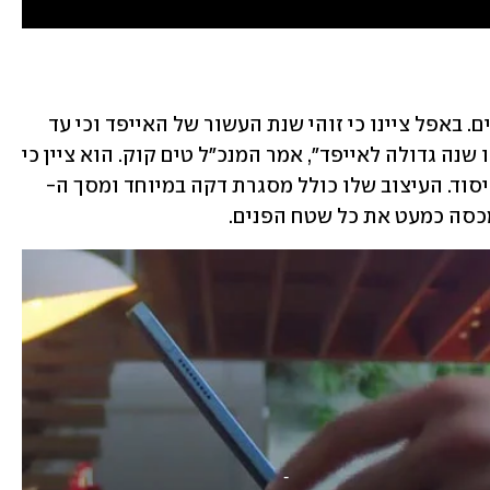
בהמשך האירוע הוצגו גם טאבלטים חדשים. באפל ציינו כי זוהי שנת העשור של האייפד וכי עד 
כה נמכרו 500 מיליון מכשירים בסדרה. "זו שנה גדולה לאייפד", אמר המנכ"ל טים קוק. הוא ציין כי 
סוד. העיצוב שלו כולל מסגרת דקה במיוחד ומסך ה-