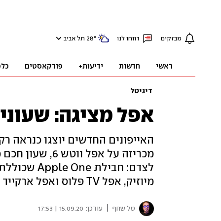
מבזקים
דווחו לנו
°
28
תל אביב
ראשי
חדשות
ידיעות+
פודקאסטים
כלכ
דיגיטל
אפל מציגה: שעונים
האייפונים החדשים יוצגו כנראה רק
לצדם: חבילת
מיוזיק, אפל TV פלוס ואפל ארקייד - במחיר אטרקטיבי
|
טל שחף
עודכן:
15.09.20 | 17:53