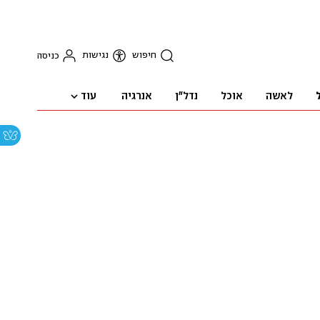
חיפוש
נגישות
כניסה
עוד
לאשה
אוכל
נדל"ן
אנרגיה