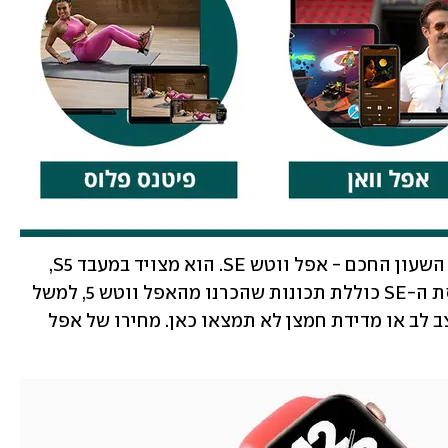
לצד האפל ווטש 6, הוצג גם דגם מוזל של השעון החכם - אפל ווטש SE. הוא מצויד במעבד S5, 
המוכר מהדור הקודם של שעוני אפל. גרסת ה-SE כוללת תכונות שהכרנו מהאפל ווטש 5, למשל 
זיהוי נפילה, מעקב שינה ומצפן. מעקב קצב לב או מדידת חמצן לא תמצאו כאן. מחירו של אפל 