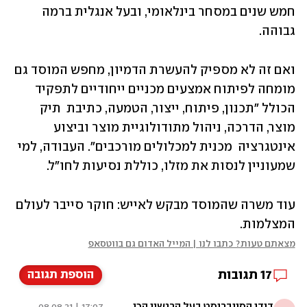
חמש שנים במסחר בינלאומי, ובעל אנגלית ברמה 
גבוהה.
ואם זה לא מספיק להעשרת הדמיון, מחפש המוסד גם 
מומחה לפיתוח אמצעים מכניים ייחודיים לתפקיד 
הכולל "תכנון, פיתוח, ייצור, הטמעה, כתיבת  תיק 
מוצר, הדרכה, ניהול מתודולוגיית מוצר וביצוע 
אינטגרציה  מכנית למכלולים מורכבים". העבודה, למי 
שמעוניין לנסות את מזלו, כוללת נסיעות לחו"ל.
עוד משרה שהמוסד מבקש לאייש: חוקר סייבר לעולם 
המצלמות.
מצאתם טעות? כתבו לנו | המייל האדום גם בווטסאפ
17
תגובות
הוספת תגובה
דודי הסייבריסט בעל הרגשיי הכי