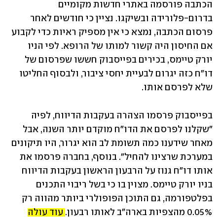
הכתבה פורסמה באתרי חדשות מקומיים 
בדרום-פלורידה ובשיקגו. נציין כי חודשים לאחר 
פרסום הכתבה, נמצא כי אין מספיק ראיות כדי לקבוע 
אם החיסון היה קשור למותו של הרופא. 
לפי הניו 
יורק טיימס, בכירים בפייסבוק חששו שפרסום של 
דו"ח כזה יגרום לבעיית יחסי ציבור, ולבסוף החליטו 
שלא לפרסם אותו. 
בפייסבוק פרסמו הצהרה בעקבות הדיווח, לפיה 
"שקלנו לפרסם את הדו"ח מוקדם יותר השנה, אבל 
מאחר שידענו כמה תשומת לב הוא יגרור, היו תיקונים 
במערכת שרצינו להחיל". בנוסף, בחברה פרסמו את 
אותו דו"ח גנוז על הרבעון הראשון בעקבות הדיווח 
בניו יורק טיימס. מצוין בו כי בשל ריבוי התכנים 
בפלטפורמה, גם התוכן הפופולרי ביותר מהווה רק 
0.05% מהצפיות בארה"ב לאותו רבעון. 
עוד עולה 